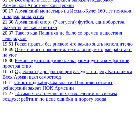
Армянской Апостольской Церкви
00:17
Армянский монастырь на Иссык-Куле: 160 лет поисков
и надежды на успех
21:30
Армянский спорт (7 августа): футбол, единоборства,
шахматы, легкая атлетика
20:37
Такого как Пашинян не было со времен нашествия
сельджуков
19:51
Госконтракты без рисков: что важно знать исполнителю
18:49
Окна нового поколения: технологии, которые работают
на уют
18:30
Ремонт кухни под ключ: как формируется комфортное
пространство
16:51
Судебный фарс дал трещину: Судья по делу Католикоса
Всех Армян взял самоотвод
16:11
Спорт под каблуком власти: Пашинян готовит
рейдерский захват НОК Армении
15:27
14 самых экстремальных развлечений на свежем
воздухе: рейтинг по цене ошибки и порогу входа