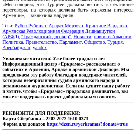
«Мы говорим, что Турцией должны вестись эффективные
переговоры, на которых должны быть отражены интересы
Армении», – заключила Варданян.
Теги:
Рубен Рубинян
,
Арарат Мирзоян
,
Кристине Варданян
,
Армянская Революционная Федерация Дашнакцутюн
(АРФД)
,
"Гражданский договор"
,
Новости
,
новости Армении
,
Политика
,
Правительство
,
Парламент
,
Общество
,
Турция
,
Азербайджан
,
yandex
Уважаемые читатели! Уже более тридцати лет
Информационный центр «Еркрамас» рассказывает о
событиях в Армении, Арцахе и армянской Диаспоре. Мы
продолжаем эту работу благодаря поддержке читателей,
которым небезразличны судьба армянского народа и
независимая журналистика. Если вы цените нашу работу
и хотите, чтобы «Еркрамас» продолжал развиваться, вы
можете поддержать проект добровольным взносом.
РЕКВИЗИТЫ ДЛЯ ПОДДЕРЖКИ:
Карта Сбербанка – 2202 2072 1610 0373
Форма для донатов
https://dzen.ru/yerkramas?donate=true