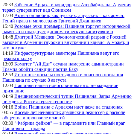
20:33
Забвение Арцаха и коридор для Азербайджана: Армения
теряет суверенитет над Сюником
17:03
Армян он любил, как русских, а русских – как армян:
Гений права и милосердия Григорий Джаншиев
15:40
Розовые очки премьера: Пашинян торгует исторической
памятью и празднует дипломатическую капитуляцию
14:48
Дмитрий Медведев: Экономический разрыв с Россией
вызовет в Армении глубокий внутренний кризис. А может, и
что похуже…
14:19
Инфраструктурные авантюры Пашиняна ведут его
режим к краху
13:09
Комитет "Ай Дат" осудил намерение администрации
Трампа обойти санкции против Баку
12:53
Истинные посылы постыдного и опасного послания
Пашиняна по случаю 8 августа
12:03
Пашинян нашёл нового виноватого: неожиданное
признание
04:49
Внешнеполитический тупик Пашиняна: Запад Армению
не ждет, а Россия теряет терпение
04:16
Война Пашиняна с Арцахом идет даже на стадионах
03:55
Восемь лет ненависти: армянский режиссер о расколе
общества и произволе властей
03:30
"Фабрика фейков" — в парламенте или Главный враг
Пашиняна — правда
01:14
Всемирный совет церквей выразил поддержку