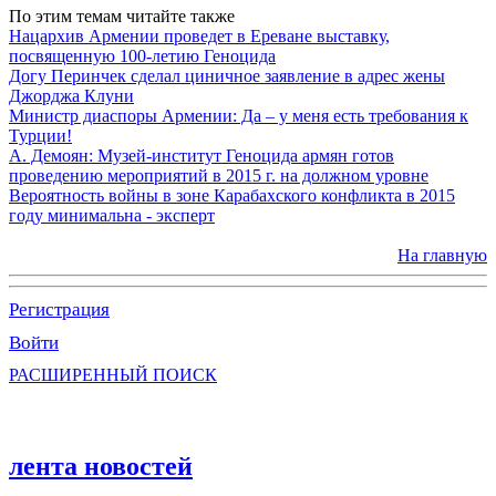
По этим темам читайте также
Нацархив Армении проведет в Ереване выставку,
посвященную 100-летию Геноцида
Догу Перинчек сделал циничное заявление в адрес жены
Джорджа Клуни
Министр диаспоры Армении: Да – у меня есть требования к
Турции!
А. Демоян: Музей-институт Геноцида армян готов
проведению мероприятий в 2015 г. на должном уровне
Вероятность войны в зоне Карабахского конфликта в 2015
году минимальна - эксперт
На главную
Регистрация
Войти
РАСШИРЕННЫЙ ПОИСК
лента новостей