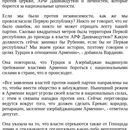
против церкви, АРФ Дашнакцутюн и личностей, которые
борются за национальные ценности.
Если мы были против независимости, как же мы
провозгласили Первую республику? Никто не говорит, что не
было ошибок, но никто не может отрицать лепту нашей
партии. Сколько квадратных метров была территория Первой
республики до прихода к власти АРФ Дашнакцутюн? Какую
должность сейчас занимал бы Рубинян, если бы не Первая
республика? Мы знаем уроки истории, поэтому говорим о
целях Турции в отношении Армении», - добавила Варданян.
Она повторила, что Турция и Азербайджан выдвинули
требование властями Армении бороться с национальными
силами в стране, что и происходит.
«Все заявления властей против нашей партии направлены на
то, чтобы ввести общество в заблуждение. Нынешний режим
в Армении видит угрозы своей власти в национальных силах,
с этим и связаны нападки против них. Сейчас переговоры
ведутся вокруг того, что должен сделать Ереван: коридор,
репарации, заселение азербайджанцами Армении», - отметила
депутат.
Она указала на то, что власти отрекаются также от Геноцида
армян и отказываются организовать какие-либо мероприятия.