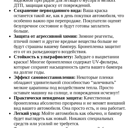
надежной преградой для летящего мусора и мелких
ДТП, защищая краску от повреждений.
Сохранение первозданного вида:
Ваша краска
останется такой же, как в день покупки автомобиля, что
особенно важно при перепродаже. Покупатели оценят
безупречное состояние и будут готовы заплатить
больше.
Защита от агрессивной химии:
Зимние реагенты,
птичий помет и другие вредные вещества больше не
будут страшны вашему бамперу. Бронепленка защитит
его от их разъедающего воздействия.
Стойкость к ультрафиолету:
Забудьте о выцветании
краски! Многие бронепленки содержат UV-фильтры,
которые сохранят насыщенность цвета вашего бампера
на долгие годы.
Эффект самовосстановления:
Некоторые пленки
обладают удивительной способностью “залечивать”
мелкие царапины под воздействием тепла. Просто
оставьте машину на солнце, и повреждения исчезнут!
Практически невидимая защита:
Качественная
бронепленка абсолютно прозрачна и не меняет внешний
вид вашего автомобиля. Она просто есть, и она работает.
Легкий уход:
Мойте автомобиль как обычно, и бампер
будет выглядеть как новый. Никаких специальных
средств или усилий не требуется.