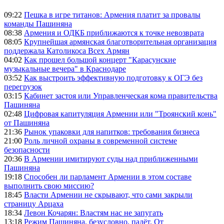
09:22
Пешка в игре титанов: Армения платит за провалы
команды Пашиняна
08:38
Армения и ОДКБ приближаются к точке невозврата
08:05
Крупнейшая армянская благотворительная организация
поддержала Католикоса Всех Армян
04:02
Как прошел большой концерт "Карасунские
музыкальные вечера" в Краснодаре
03:52
Как выстроить эффективную подготовку к ОГЭ без
перегрузок
03:15
Кабинет застоя или Управленческая кома правительства
Пашиняна
02:48
Цифровая капитуляция Армении или "Троянский конь"
от Пашиняна
21:36
Рынок упаковки для напитков: требования бизнеса
21:00
Роль личной охраны в современной системе
безопасности
20:36
В Армении имитируют суды над приближенными
Пашиняна
19:18
Способен ли парламент Армении в этом составе
выполнить свою миссию?
18:45
Власти Армении не скрывают, что сами закрыли
страницу Арцаха
18:34
Левон Кочарян: Властям нас не запугать
13:18
Режим Пашиняна, безусловно, падёт. От