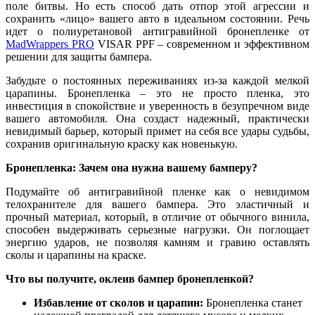
поле битвы. Но есть способ дать отпор этой агрессии и
сохранить «лицо» вашего авто в идеальном состоянии. Речь
идет о полиуретановой антигравийной бронепленке от
MadWrappers PRO
VISAR PPF – современном и эффективном
решении для защиты бампера.
Забудьте о постоянных переживаниях из-за каждой мелкой
царапины. Бронепленка – это не просто пленка, это
инвестиция в спокойствие и уверенность в безупречном виде
вашего автомобиля. Она создаст надежный, практически
невидимый барьер, который примет на себя все удары судьбы,
сохранив оригинальную краску как новенькую.
Бронепленка: Зачем она нужна вашему бамперу?
Подумайте об антигравийной пленке как о невидимом
телохранителе для вашего бампера. Это эластичный и
прочный материал, который, в отличие от обычного винила,
способен выдерживать серьезные нагрузки. Он поглощает
энергию ударов, не позволяя камням и гравию оставлять
сколы и царапины на краске.
Что вы получите, оклеив бампер бронепленкой?
Избавление от сколов и царапин:
Бронепленка станет