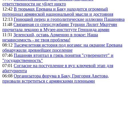
ответственности не уйдет никто
12:42
В тюрьмах Еревана и Баку находится огромный
потенциал армянской национальной мысли и достояния
12:13
Гниющий перец и геополитические иллюзии Пашиняна
11:48
Связанная со спецслужбами Турции Лилит Мкртчян
прочитала лекцию в Музее-институте Геноцида армян
11:31
Зеленский, оставь Армению в покое: Наша
независимость - не твоя проблема!
08:12
Тысячелетняя история под ногами: на окраине Еревана
обнаружили древнейшее поселение
07:46
Пашинян втоптал в грязь понятия "суверенитет" и
"государственность"
07:01
Согласие на поступление в вуз: ключевой этап для
абитуриента
06:08
Организатора форума в Баку, Григория Аветова,
призвали встретиться с армянскими пленными