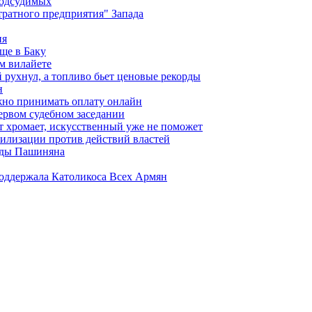
подсудимых
ратного предприятия" Запада
ия
ще в Баку
м вилайете
 рухнул, а топливо бьет ценовые рекорды
н
жно принимать оплату онлайн
ервом судебном заседании
т хромает, искусственный уже не поможет
илизации против действий властей
анды Пашиняна
поддержала Католикоса Всех Армян