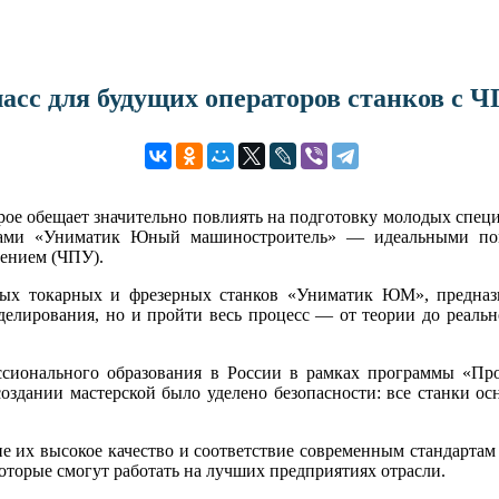
асс для будущих операторов станков с 
орое обещает значительно повлиять на подготовку молодых спец
нками «Униматик Юный машиностроитель» — идеальными по
ением (ЧПУ).
ных токарных и фрезерных станков «Униматик ЮМ», предназн
елирования, но и пройти весь процесс — от теории до реальн
ионального образования в России в рамках программы «Проф
здании мастерской было уделено безопасности: все станки о
их высокое качество и соответствие современным стандартам
которые смогут работать на лучших предприятиях отрасли.