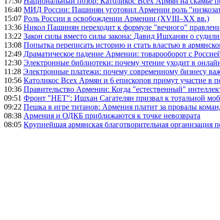
17:30
Национальный позор: Католикос Всех Армян на скамье 
16:40
МИД России: Пашинян уготовил Армении роль "низкозат
15:07
Роль России в освобождении Армении (XVIII–XX вв.)
13:36
Никол Пашинян переходит к формуле "вечного" правлен
13:22
Закон силы вместо силы закона: Давид Ишханян о судили
13:08
Попытка переписать историю и стать властью в армянско
12:49
Драматическое падение Армении: товарооборот с Россией
12:30
Электронные библиотеки: почему чтение уходит в онлай
11:28
Электронные платежи: почему современному бизнесу ва
10:56
Католикос Всех Армян и 6 епископов примут участие в п
10:36
Правительство Армении: Когда "естественный" интеллек
09:51
Фронт "НЕТ": Ишхан Сагателян призвал к тотальной моб
09:22
Пешка в игре титанов: Армения платит за провалы ком
08:38
Армения и ОДКБ приближаются к точке невозврата
08:05
Крупнейшая армянская благотворительная организация 