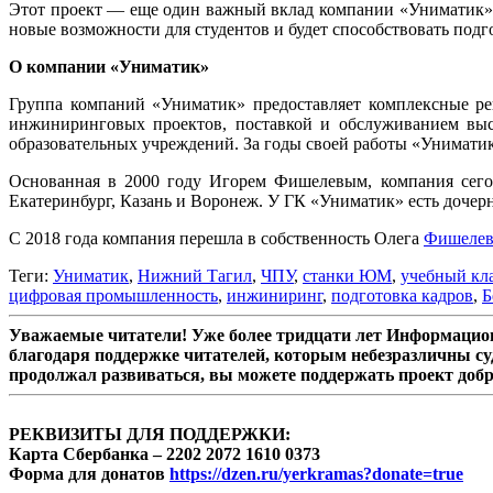
Этот проект — еще один важный вклад компании «Униматик» 
новые возможности для студентов и будет способствовать под
О компании «Униматик»
Группа компаний «Униматик» предоставляет комплексные ре
инжиниринговых проектов, поставкой и обслуживанием высо
образовательных учреждений. За годы своей работы «Униматик
Основанная в 2000 году Игорем Фишелевым, компания сегод
Екатеринбург, Казань и Воронеж. У ГК «Униматик» есть дочерн
С 2018 года компания перешла в собственность Олега
Фишелев
Теги:
Униматик
,
Нижний Тагил
,
ЧПУ
,
станки ЮМ
,
учебный кл
цифровая промышленность
,
инжиниринг
,
подготовка кадров
,
Б
Уважаемые читатели! Уже более тридцати лет Информацион
благодаря поддержке читателей, которым небезразличны су
продолжал развиваться, вы можете поддержать проект доб
РЕКВИЗИТЫ ДЛЯ ПОДДЕРЖКИ:
Карта Сбербанка – 2202 2072 1610 0373
Форма для донатов
https://dzen.ru/yerkramas?donate=true