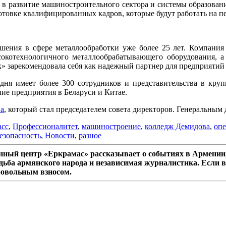
в развитие машиностроительного сектора и системы образовани
готовке квалифицированных кадров, которые будут работать на п
шения в сфере металлообработки уже более 25 лет. Компания
котехнологичного металлообрабатывающего оборудования, а 
» зарекомендовала себя как надежный партнер для предприятий
ня имеет более 300 сотрудников и представительства в крупн
ие предприятия в Беларуси и Китае.
а
, который стал председателем совета директоров. Генеральным
асс
,
Профессионалитет
,
машиностроение
,
колледж Демидова
,
опе
езопасность
,
Новости
,
разное
ный центр «Еркрамас» рассказывает о событиях в Армении,
дьба армянского народа и независимая журналистика. Если в
ровольным взносом.