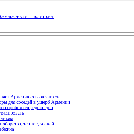
безопасности – политолог
ывает Армению от союзников
оры для соседей в ущерб Армении
яна пробил очередное дно
градировать
вникам
ноборства, теннис, хоккей
избежна