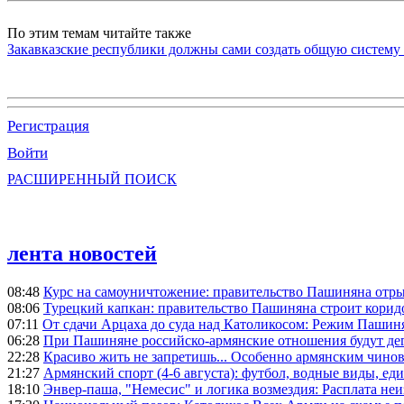
По этим темам читайте также
Закавказские республики должны сами создать общую систему 
Регистрация
Войти
РАСШИРЕННЫЙ ПОИСК
лента новостей
08:48
Курс на самоуничтожение: правительство Пашиняна отр
08:06
Турецкий капкан: правительство Пашиняна строит корид
07:11
От сдачи Арцаха до суда над Католикосом: Режим Пашин
06:28
При Пашиняне российско-армянские отношения будут де
22:28
Красиво жить не запретишь... Особенно армянским чино
21:27
Армянский спорт (4-6 августа): футбол, водные виды, еди
18:10
Энвер-паша, "Немесис" и логика возмездия: Расплата не