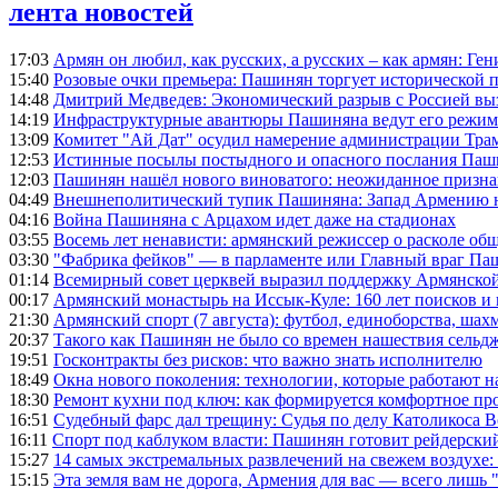
лента новостей
17:03
Армян он любил, как русских, а русских – как армян: Г
15:40
Розовые очки премьера: Пашинян торгует исторической
14:48
Дмитрий Медведев: Экономический разрыв с Россией выз
14:19
Инфраструктурные авантюры Пашиняна ведут его режим 
13:09
Комитет "Ай Дат" осудил намерение администрации Тра
12:53
Истинные посылы постыдного и опасного послания Паши
12:03
Пашинян нашёл нового виноватого: неожиданное призн
04:49
Внешнеполитический тупик Пашиняна: Запад Армению не 
04:16
Война Пашиняна с Арцахом идет даже на стадионах
03:55
Восемь лет ненависти: армянский режиссер о расколе общ
03:30
"Фабрика фейков" — в парламенте или Главный враг Па
01:14
Всемирный совет церквей выразил поддержку Армянско
00:17
Армянский монастырь на Иссык-Куле: 160 лет поисков и
21:30
Армянский спорт (7 августа): футбол, единоборства, шахм
20:37
Такого как Пашинян не было со времен нашествия сельд
19:51
Госконтракты без рисков: что важно знать исполнителю
18:49
Окна нового поколения: технологии, которые работают н
18:30
Ремонт кухни под ключ: как формируется комфортное пр
16:51
Судебный фарс дал трещину: Судья по делу Католикоса В
16:11
Спорт под каблуком власти: Пашинян готовит рейдерск
15:27
14 самых экстремальных развлечений на свежем воздухе:
15:15
Эта земля вам не дорога, Армения для вас — всего лишь 