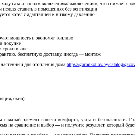
сходу газа и частым включениям/выключениям, что снижает сро
нельзя ставить в помещениях без вентиляции
уется котел с адаптацией к низкому давлению
уют мощность и экономят топливо
ри покупке
и сроки выше
рантию, бесплатную доставку, иногда — монтаж
л настенный для отопления дома
https://gorodkotlov.by/catalog/gazo
яция, окна)
 а важный элемент вашего комфорта, уюта и безопасности. Гр
мя на сравнение и выбор — и получите результат, который будет