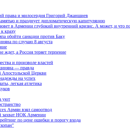
ений права и милосердия Григорий Джаншиев
 памятью и празднует дипломатическую капитуляцию
овет в Армении глубокий внутренний кризис. А может, и что 
к краху
мпа обойти санкции против Баку
няна по случаю 8 августа
ание
ждет, а Россия теряет терпение
ества и произволе властей
шиняна — правда
й Апостольской Церкви
 надежды на успех
аты, легкая атлетика
жуков
а уют
остранство
сех Армян взял самоотвод
ий захват НОК Армении
 рейтинг по цене ошибки и порогу входа
"хопан"