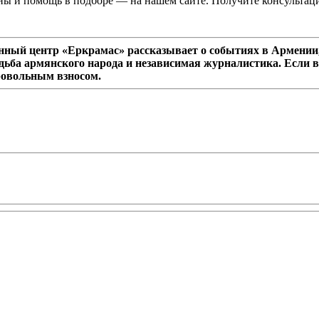
ны и помощь в подборе — на нашем сайте. Получите консультац
ный центр «Еркрамас» рассказывает о событиях в Армении,
дьба армянского народа и независимая журналистика. Если в
ровольным взносом.