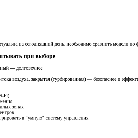
ктуальна на сегодняшний день, необходимо сравнить модели по
читывать при выборе
нный — долговечнее
итока воздуха, закрытая (турбированная) — безопаснее и эффект
i-Fi)
яжения
жилых зонах
центров
грировать в "умную" систему управления