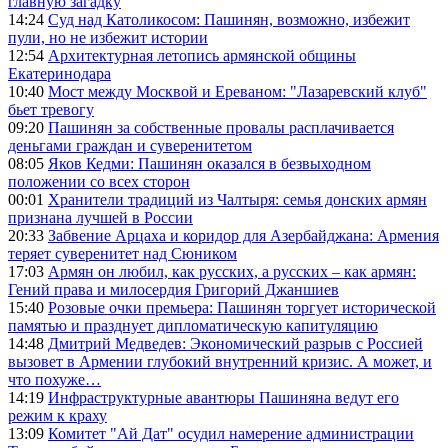
главную загадку
14:24
Суд над Католикосом: Пашинян, возможно, избежит
пули, но не избежит истории
12:54
Архитектурная летопись армянской общины
Екатеринодара
10:40
Мост между Москвой и Ереваном: "Лазаревский клуб"
бьет тревогу
09:20
Пашинян за собственные провалы расплачивается
деньгами граждан и суверенитетом
08:05
Яков Кедми: Пашинян оказался в безвыходном
положении со всех сторон
00:01
Хранители традиций из Чалтыря: семья донских армян
признана лучшей в России
20:33
Забвение Арцаха и коридор для Азербайджана: Армения
теряет суверенитет над Сюником
17:03
Армян он любил, как русских, а русских – как армян:
Гений права и милосердия Григорий Джаншиев
15:40
Розовые очки премьера: Пашинян торгует исторической
памятью и празднует дипломатическую капитуляцию
14:48
Дмитрий Медведев: Экономический разрыв с Россией
вызовет в Армении глубокий внутренний кризис. А может, и
что похуже…
14:19
Инфраструктурные авантюры Пашиняна ведут его
режим к краху
13:09
Комитет "Ай Дат" осудил намерение администрации