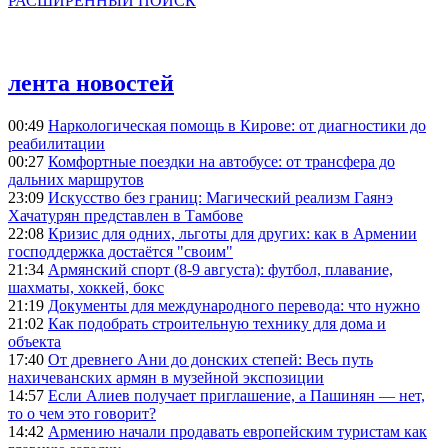
РАСШИРЕННЫЙ ПОИСК
лента новостей
00:49
Наркологическая помощь в Кирове: от диагностики до
реабилитации
00:27
Комфортные поездки на автобусе: от трансфера до
дальних маршрутов
23:09
Искусство без границ: Магический реализм Гаянэ
Хачатурян представлен в Тамбове
22:08
Кризис для одних, льготы для других: как в Армении
господдержка достаётся "своим"
21:34
Армянский спорт (8-9 августа): футбол, плавание,
шахматы, хоккей, бокс
21:19
Документы для международного перевода: что нужно
21:02
Как подобрать строительную технику для дома и
объекта
17:40
От древнего Ани до донских степей: Весь путь
нахичеванских армян в музейной экспозиции
14:57
Если Алиев получает приглашение, а Пашинян — нет,
то о чем это говорит?
14:42
Армению начали продавать европейским туристам как