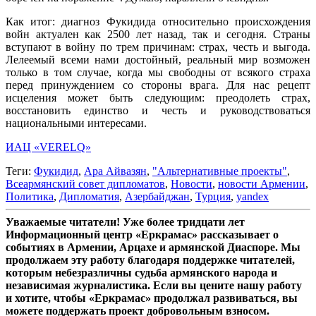
Как итог: диагноз Фукидида относительно происхождения
войн актуален как 2500 лет назад, так и сегодня. Страны
вступают в войну по трем причинам: страх, честь и выгода.
Лелеемый всеми нами достойный, реальный мир возможен
только в том случае, когда мы свободны от всякого страха
перед принуждением со стороны врага. Для нас рецепт
исцеления может быть следующим: преодолеть страх,
восстановить единство и честь и руководствоваться
национальными интересами.
ИАЦ «VERELQ»
Теги:
Фукидид
,
Ара Айвазян
,
"Альтернативные проекты"
,
Всеармянский совет дипломатов
,
Новости
,
новости Армении
,
Политика
,
Дипломатия
,
Азербайджан
,
Турция
,
yandex
Уважаемые читатели! Уже более тридцати лет
Информационный центр «Еркрамас» рассказывает о
событиях в Армении, Арцахе и армянской Диаспоре. Мы
продолжаем эту работу благодаря поддержке читателей,
которым небезразличны судьба армянского народа и
независимая журналистика. Если вы цените нашу работу
и хотите, чтобы «Еркрамас» продолжал развиваться, вы
можете поддержать проект добровольным взносом.