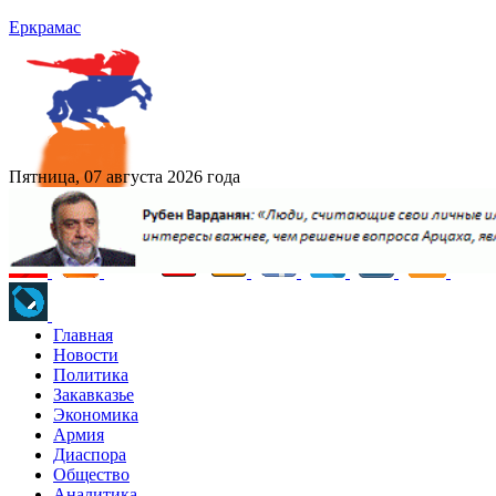
Еркрамас
Пятница, 07 августа 2026 года
Главная
Новости
Политика
Закавказье
Экономика
Армия
Диаспора
Общество
Аналитика