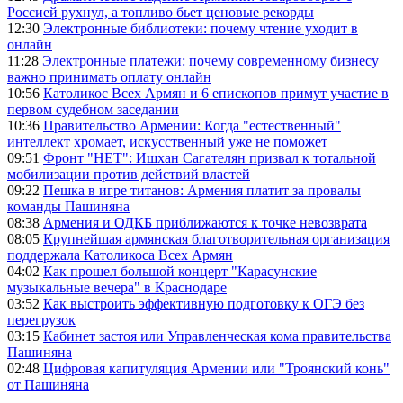
Россией рухнул, а топливо бьет ценовые рекорды
12:30
Электронные библиотеки: почему чтение уходит в
онлайн
11:28
Электронные платежи: почему современному бизнесу
важно принимать оплату онлайн
10:56
Католикос Всех Армян и 6 епископов примут участие в
первом судебном заседании
10:36
Правительство Армении: Когда "естественный"
интеллект хромает, искусственный уже не поможет
09:51
Фронт "НЕТ": Ишхан Сагателян призвал к тотальной
мобилизации против действий властей
09:22
Пешка в игре титанов: Армения платит за провалы
команды Пашиняна
08:38
Армения и ОДКБ приближаются к точке невозврата
08:05
Крупнейшая армянская благотворительная организация
поддержала Католикоса Всех Армян
04:02
Как прошел большой концерт "Карасунские
музыкальные вечера" в Краснодаре
03:52
Как выстроить эффективную подготовку к ОГЭ без
перегрузок
03:15
Кабинет застоя или Управленческая кома правительства
Пашиняна
02:48
Цифровая капитуляция Армении или "Троянский конь"
от Пашиняна