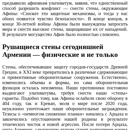
предъявили афинянам ультиматум, заявив, что единственный
способ разрешить конфликт — снести стены, окружающие
Афины: «Снизьте эти защитные механизмы, и тогда у нас
обоих появится чувство безопасности». В конце концов, в
конце 30-летней войны Афины были вынуждены запросить
мира и снести высокие стены, защищавшие их от нападений.
В результате могущество Афин было полностью сломлено.
Рушащиеся стены сегодняшней
Армении — физические и не только
Стены, обеспечивавшие защиту городов-государств Древней
Греции, в XXI веке превратились в различные сдерживающие
и превентивные оборонительные сооружения. Естественно,
изменились объемы и формы, но сама оборонительная
функция осталась неизменна. Наши противники постоянно
выдвигают ультиматумы, требуя снести наши «стены»
гаранты. Подобно тому, как Афины ослабили свою оборону в
404 году, так и Ереван, моля о мире после 2020 года,
неуклонно уничтожает наши оборонительные заграждения.
Тезисы о «немногом снижении планки» начались с Арцаха и
закончились опустошением нашей родины в результате
этнических чисток и новой агрессии. После потери Арцаха,
щита Армении, следующим этапом станет разрушение наших