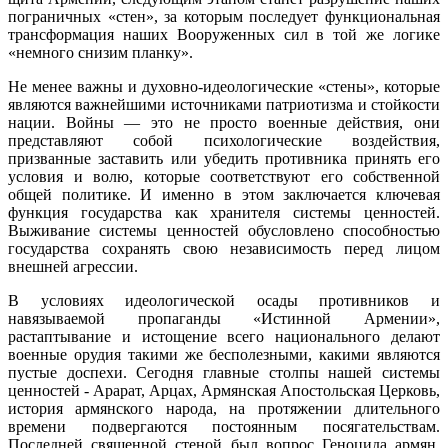
пограничных «стен», за которым последует функциональная
трансформация наших Вооруженных сил в той же логике
«немного снизим планку».
Не менее важны и духовно-идеологические «стены», которые
являются важнейшими источниками патриотизма и стойкости
нации. Войны — это не просто военные действия, они
представляют собой психологические воздействия,
призванные заставить или убедить противника принять его
условия и волю, которые соответствуют его собственной
общей политике. И именно в этом заключается ключевая
функция государства как хранителя системы ценностей.
Выживание системы ценностей обусловлено способностью
государства сохранять свою независимость перед лицом
внешней агрессии.
В условиях идеологической осады противников и
навязываемой пропаганды «Истинной Армении»,
растаптывание и истощение всего национального делают
военные орудия такими же бесполезными, какими являются
пустые доспехи. Сегодня главные столпы нашей системы
ценностей - Арарат, Арцах, Армянская Апостольская Церковь,
история армянского народа, на протяжении длительного
времени подвергаются постоянным посягательствам.
Последней священной стеной был вопрос Геноцида армян,