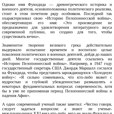
Однако имя Фукидида — древнегреческого историка и
военного деятеля, основоположника политического реализма,
стоит в этом почетном ряду особняком. Последний так
охарактеризовал свою «Историю Пелопоннесской войны»,
обессмертившую его имя: «Это произведение не
предназначено для удовлетворения литературного вкуса
современной публики, но создано для того, чтобы
существовать вечно».
Знаменитое творение великого грека действительно
выдержало испытание временем и воспитало целые
поколения политических и военных деятелей, дойдя до наших
дней. Многие государственные деятели ссылались на
«Историю Пелопоннесской войны». Например, в 1947 году
государственный секретарь США Джордж Маршалл сослался
на Фукидида, чтобы представить зарождающуюся «Холодную
войну»: «Я сильно сомневаюсь, что кто-либо может с
мудростью и глубокой убежденностью размышлять о
некоторых фундаментальных вопросах современности, хотя
бы в уме не припоминая период Пелопоннесской войны и
падения Афин».
А один современный ученый также заметил: «Честно говоря,
следует задаться вопросом: а знают ли ученые-
международники XXI века что-либо, чего не знали Фукидид и