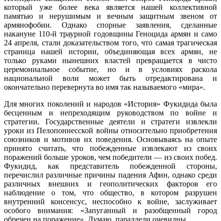
который уже более века является нашей коллективной
памятью и нерушимым и вечным защитным звеном от
армянофобии. Однако спорные заявления, сделанные
накануне 110-й траурной годовщины Геноцида армян и само
24 апреля, стали доказательством того, что самая трагическая
страница нашей истории, объединяющая всех армян, не
только руками нынешних властей превращается в чисто
церемониальное событие, но и в условиях раскола
национальной воли может быть отредактирована и
окончательно перевернута во имя так называемого «мира».
Для многих поколений и народов «История» Фукидида была
бесценным и непреходящим руководством по войне и
стратегии. Государственные деятели и стратеги извлекли
уроки из Пелопоннесской войны относительно приобретения
союзников и мотивов их поведения. Основываясь на опыте
принято считать, что побежденные извлекают из своих
поражений больше уроков, чем победители — из своих побед.
Фукидид, как представитель побежденной стороны,
перечислил различные причины падения Афин, однако среди
различных внешних и геополитических факторов его
наблюдение о том, что общество, в котором разрушен
внутренний консенсус, неспособно к войне, заслуживает
особого внимания: «Запуганный и разобщенный город
обречен на поражение». Думаю, параллели очевидны.