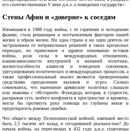
его соотечественники V веке д.н.э. о поведении государств».
Стены Афин и «доверие» к соседям
Начавшаяся в 1988 году война, с ее горячими и холодными
фазами, стала решающим и неотъемлемым фактором нашей
жизни и образа жизни. Ни одна страна и ни один деятель не
застрахованы от неправильных решений в таких кризисных
периодах, но правильное и здравое понимание истоков
войны, роли силы в международных отношениях,
взаимозависимости внутренней и внешней политики,
жизнеспособности альянсов и поведения союзников,
урегулирования политических и международных процессов, а
также профессиональный анализ являются проверенными
средствами преодоления вызовов и угроз. Сильно
сомневаюсь, что нынешние армянские политики слышали
или знакомы с «Историей» Фукидида, которая, в сущности,
раскрывая суть любого конфликта в пространстве и времени,
могла бы протянуть руку помощи из глубины веков и
предотвратить роковые ошибки.
Что общего между Пелопоннесской войной, имевшей место
быть 2,5 тысячи лет назад, и сегодняшней реальностью? До
начала войны, на переговорах в 432 году д.н.э. спартанцы