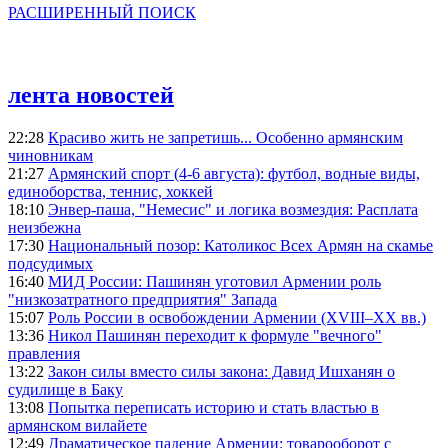
РАСШИРЕННЫЙ ПОИСК
лента новостей
22:28
Красиво жить не запретишь... Особенно армянским
чиновникам
21:27
Армянский спорт (4-6 августа): футбол, водные виды,
единоборства, теннис, хоккей
18:10
Энвер-паша, "Немесис" и логика возмездия: Расплата
неизбежна
17:30
Национальный позор: Католикос Всех Армян на скамье
подсудимых
16:40
МИД России: Пашинян уготовил Армении роль
"низкозатратного предприятия" Запада
15:07
Роль России в освобождении Армении (XVIII–XX вв.)
13:36
Никол Пашинян переходит к формуле "вечного"
правления
13:22
Закон силы вместо силы закона: Давид Ишханян о
судилище в Баку
13:08
Попытка переписать историю и стать властью в
армянском вилайете
12:49
Драматическое падение Армении: товарооборот с