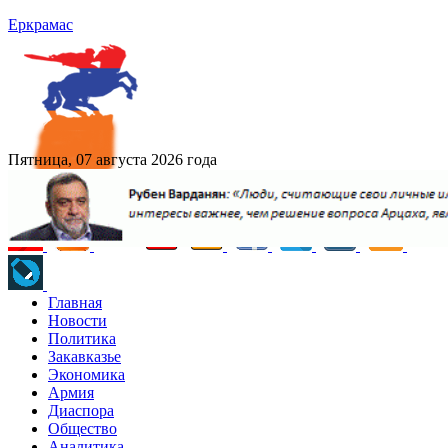
Еркрамас
Пятница, 07 августа 2026 года
Главная
Новости
Политика
Закавказье
Экономика
Армия
Диаспора
Общество
Аналитика