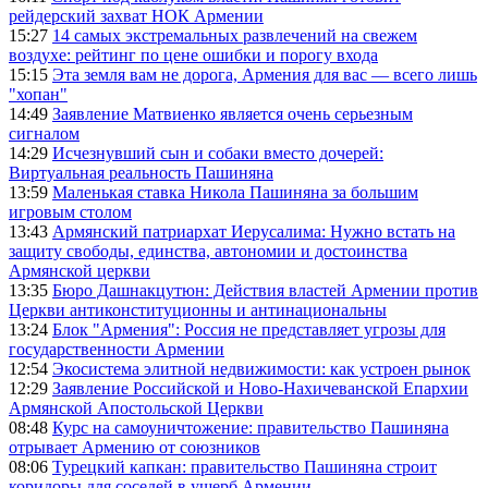
рейдерский захват НОК Армении
15:27
14 самых экстремальных развлечений на свежем
воздухе: рейтинг по цене ошибки и порогу входа
15:15
Эта земля вам не дорога, Армения для вас — всего лишь
"хопан"
14:49
Заявление Матвиенко является очень серьезным
сигналом
14:29
Исчезнувший сын и собаки вместо дочерей:
Виртуальная реальность Пашиняна
13:59
Маленькая ставка Никола Пашиняна за большим
игровым столом
13:43
Армянский патриархат Иерусалима: Нужно встать на
защиту свободы, единства, автономии и достоинства
Армянской церкви
13:35
Бюро Дашнакцутюн: Действия властей Армении против
Церкви антиконституционны и антинациональны
13:24
Блок "Армения": Россия не представляет угрозы для
государственности Армении
12:54
Экосистема элитной недвижимости: как устроен рынок
12:29
Заявление Российской и Ново-Нахичеванской Епархии
Армянской Апостольской Церкви
08:48
Курс на самоуничтожение: правительство Пашиняна
отрывает Армению от союзников
08:06
Турецкий капкан: правительство Пашиняна строит
коридоры для соседей в ущерб Армении