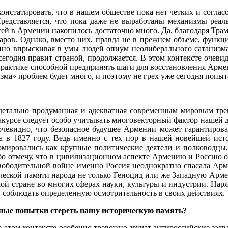
констатировать, что в нашем обществе пока нет четких и согл
Представляется, что пока даже не выработаны механизмы реаль
тей в Армении накопилось достаточно много. Да, благодаря Тр
ров. Однако, вместо них, правда не в прежнем объеме, функ
но впрыскивая в умы людей опиум неолиберального сатанизма.
сегодня правит страной, продолжается. В этом контексте очеви
а практике способной предпринять шаги для восстановления Арм
зма» проблем будет много, и поэтому не грех уже сегодня попыт
я детально продуманная и адекватная современным мировым тр
акурсе следует особо учитывать многовекторный фактор нашей д
очевидно, что безопасное будущее Армении может гарантироват
а в 1827 году. Ведь именно с тех пор в нашей новейшей ист
рмировались как крупные политические деятели и полководцы,
обо отмечу, что в цивилизационном аспекте Армению и Россию о
свободительной войне именно Россия неоднократно спасала Арм
ической памяти народа не только Геноцид или же Западную Арме
й стране во многих сферах науки, культуры и индустрии. Наряд
 соблюдать определенную осмотрительность в своих действиях.
вные попытки стереть нашу историческую память?
в этом контексте особенно тревожно звучат антироссийские заяв