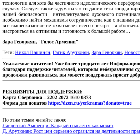
технологии для хотя бы частичного идеологического переформа
случаях. Следует также задуматься о создании сети координи
нашей безопасности - интеллектуально–духовного потенциала
необходимо найти механизмы сотрудничества как с нашими ди
все вышесказанное не охватывает всего спектра – я обознач
настроиться на оптимизм и готовность к большой работе…
Зара Геворкян, "Голос Армении"
Теги:
Никол Пашинян
,
Гагик Арутюнян
,
Зара Геворкян
,
Новос
Уважаемые читатели! Уже более тридцати лет Информацион
благодаря поддержке читателей, которым небезразличны су
продолжал развиваться, вы можете поддержать проект доб
РЕКВИЗИТЫ ДЛЯ ПОДДЕРЖКИ:
Карта Сбербанка – 2202 2072 1610 0373
Форма для донатов
https://dzen.ru/yerkramas?donate=true
По этим темам читайте также
Лаврентий Амшенци: Каждый спасается как может
Д. Арутюнян: Рост цен серьезно отразился на деятельности пр