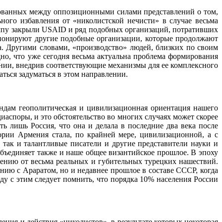
асованных между оппозиционными силами представлений о том,
ного избавления от «николистской нечисти» в случае весьма
ампу закрыли USAID и ряд подобных организаций, потративших
ционируют другие подобные организации, которые продолжают
 Другими словами, «производство» людей, близких по своим
дно, что уже сегодня весьма актуальна проблема формирования
ении, внедрив соответствующие механизмы для ее комплексного
аться задуматься в этом направлении.
ендам геополитическая и цивилизационная ориентация нашего
иаспоры, и это обстоятельство во многих случаях может скорее
ь лишь Россия, что она и делала в последние два века после
ории Армения стала, по крайней мере, цивилизационной, а с
 так и талантливые писатели и другие представители науки и
бъединяет также и наше общее византийское прошлое. В эпоху
ению от весьма реальных и губительных турецких нашествий.
нию с Араратом, но и недавнее прошлое в составе СССР, когда
у с этим следует помнить, что порядка 10% населения России
ления и действия «николистов», в результате которых некоторая