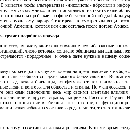
и. В качестве якобы альтернативы «николисты» вбросили в ин
нте. Тем самым «николисты» попытались поставить наше обще
и, в котором она пребывает на фоне безусловной победы РФ на 
чь армянскому народу. Стоит реально смотреть на вещи, осозна
очной Армении, которая нам еще осталась после потери Арцаха.
разделяет подобного подхода…
рмении сегодня выступают фашиствующие неолиберальные «нико
ганизаций, число которых, согласно официальным данным, перев
 встречаются «порядочные» и очень даже нужные нашему общес
анут во весь рост в случае победы на предполагаемых выбора
ение нашего общества - дело намного более сложное. Вспомним
ка назад начали британцы, эстафету же от них примерно век
ные люди и конторы для общества и страны. Но у англосаксов, 
оге они сами заполонили весь мир своими агентами влияния
тно оценили и другие страны, например, Россия и Грузия. 
о толка организации в Тбилиси – организации, на функционир
мении решат избавиться от такого рода нечисти, то за этим пос
ься к такому развитию и силовым решениям. В то же время сле