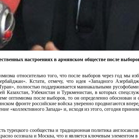
ественных настроениях в армянском обществе после выборов
имизма относительно того, что после выборов через год мы из
рбайджан». Кстати, отмечу, что идея «Западного Азербайдж
Туран», полностью поддерживается маниакальными русофобами 
сией Казахстан, Узбекистан и Туркменистан, в которых спецсл
еме оптимизма после выборов, то он определенно обоснован и 
инском фронте российские войска уверенно продвигаются вперед
ние «коллективного Запада» и, исходя из этого, сегодня приним
сть турецкого сообщества и традиционная политика англосаксов
екрасно осознала и Москва, что и является ключевым элементом 