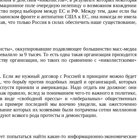
формационное поле очередную нелепицу о возможном вхождении
ство перед выбором между ЕС и РФ. Между тем, даже если бы
украинском фронте и антипатии США к ЕС, она никогда не имела
в, что только Россия в силах обеспечить наше существование,
листы», оккупировавшие подавляющее большинство масс-медиа
алило за 9 тысяч. То есть одна такая организация приходится
тву организации, но таких по сравнению с «николистскими»
х. Если же нужный договор с Россией в принципе можно будет
, что борьбу против подобных людей и организаций, которых
 спустя приняли и американцы. Надо отдать им должное: они
как правило, вслед за пониманием чего-то важного в политике,
 в виде «свободной прессы» и «либеральных» общественных
На примере последней мы воочию увидели, как ожесточенно
ование которых их хозяевами были потрачены сотни миллионов
ледуют всякого рода протесты и демонстрации.
дует попытаться найти какие-то информационно-экономические