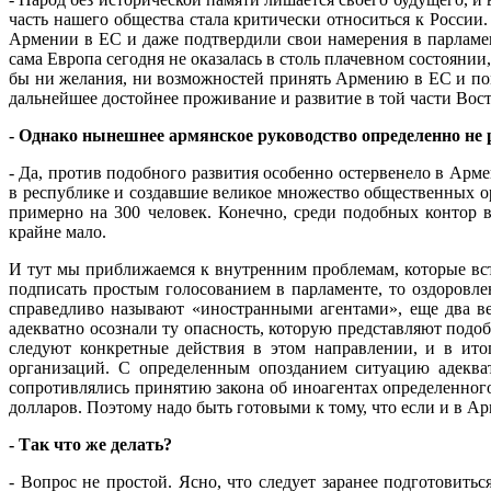
часть нашего общества стала критически относиться к Росси
Армении в ЕС и даже подтвердили свои намерения в парламе
сама Европа сегодня не оказалась в столь плачевном состояни
бы ни желания, ни возможностей принять Армению в ЕС и помо
дальнейшее достойнее проживание и развитие в той части Вост
- Однако нынешнее армянское руководство определенно не 
- Да, против подобного развития особенно остервенело в А
в республике и создавшие великое множество общественных ор
примерно на 300 человек. Конечно, среди подобных контор
крайне мало.
И тут мы приближаемся к внутренним проблемам, которые вст
подписать простым голосованием в парламенте, то оздоровл
справедливо называют «иностранными агентами», еще два ве
адекватно осознали ту опасность, которую представляют подоб
следуют конкретные действия в этом направлении, и в ит
организаций. С определенным опозданием ситуацию адеква
сопротивлялись принятию закона об иноагентах определенног
долларов. Поэтому надо быть готовыми к тому, что если и в Ар
- Так что же делать?
- Вопрос не простой. Ясно, что следует заранее подготовит