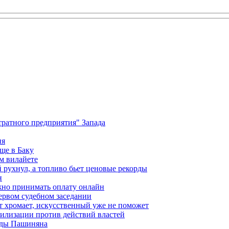
ратного предприятия" Запада
ия
ще в Баку
м вилайете
 рухнул, а топливо бьет ценовые рекорды
н
жно принимать оплату онлайн
ервом судебном заседании
т хромает, искусственный уже не поможет
илизации против действий властей
анды Пашиняна