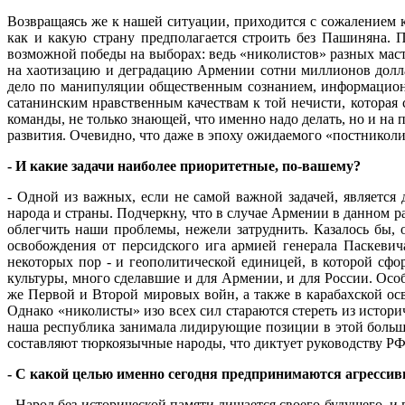
Возвращаясь же к нашей ситуации, приходится с сожалением 
как и какую страну предполагается строить без Пашиняна. 
возможной победы на выборах: ведь «николистов» разных мас
на хаотизацию и деградацию Армении сотни миллионов долла
дело по манипуляции общественным сознанием, информацион
сатанинским нравственным качествам к той нечисти, которая 
команды, не только знающей, что именно надо делать, но и н
развития. Очевидно, что даже в эпоху ожидаемого «постниколи
- И какие задачи наиболее приоритетные, по-вашему?
- Одной из важных, если не самой важной задачей, являетс
народа и страны. Подчеркну, что в случае Армении в данном р
облегчить наши проблемы, нежели затруднить. Казалось бы, 
освобождения от персидского ига армией генерала Паскевич
некоторых пор - и геополитической единицей, в которой сфо
культуры, много сделавшие и для Армении, и для России. Ос
же Первой и Второй мировых войн, а также в карабахской о
Однако «николисты» изо всех сил стараются стереть из истор
наша республика занимала лидирующие позиции в этой большо
составляют тюркоязычные народы, что диктует руководству РФ
- С какой целью именно сегодня предпринимаются агресси
- Народ без исторической памяти лишается своего будущего, и 