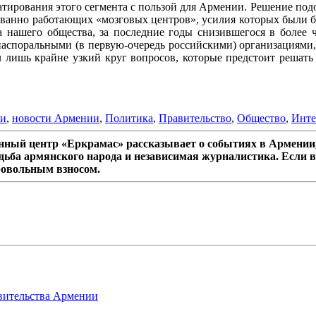
тирования этого сегмента с пользой для Армении. Решение подоб
рованно работающих «мозговых центров», усилия которых были б
 нашего общества, за последние годы снизившегося в более че
аспоральными (в первую-очередь российскими) организациями, 
ил лишь крайне узкий круг вопросов, которые предстоит решат
ти
,
новости Армении
,
Политика
,
Правительство
,
Общество
,
Инте
ный центр «Еркрамас» рассказывает о событиях в Армении,
дьба армянского народа и независимая журналистика. Если в
ровольным взносом.
авительства Армении