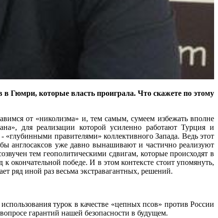
 в Гюмри, которые власть проиграла. Что скажете по этому
бавимся от «николизма» и, тем самым, сумеем избежать вполне
ана», для реализации которой усиленно работают Турция и
- «глубинными правителями» коллективного Запада. Ведь этот
ужбы англосаксов уже давно вынашивают и частично реализуют
созвучен тем геополитическими сдвигам, которые происходят в
 к окончательной победе. И в этом контексте стоит упомянуть,
ает ряд иной раз весьма экстравагантных, решений.
 использования турок в качестве «цепных псов» против России
в вопросе гарантий нашей безопасности в будущем.