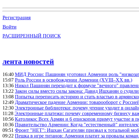
Регистрация
Войти
РАСШИРЕННЫЙ ПОИСК
лента новостей
16:40
МИД России: Пашинян уготовил Армении роль "низкозат
15:07
Роль России в освобождении Армении (XVIII–XX вв.)
13:36
Никол Пашинян переходит к формуле "вечного" правлен
13:22
Закон силы вместо силы закона: Давид Ишханян о судили
13:08
Попытка переписать историю и стать властью в армянско
12:49
Драматическое падение Армении: товарооборот с Россией
12:30
Электронные библиотеки: почему чтение уходит в онлай
11:28
Электронные платежи: почему современному бизнесу ва
10:56
Католикос Всех Армян и 6 епископов примут участие в п
10:36
Правительство Армении: Когда "естественный" интеллек
09:51
Фронт "НЕТ": Ишхан Сагателян призвал к тотальной моб
09:22
Пешка в игре титанов: Армения платит за провалы ком