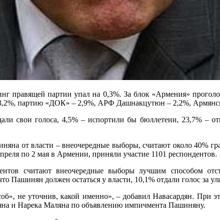
инг правящей партии упал на 0,3%. За блок «Армения» прогол
,2%, партию «ДОК» – 2,9%, АРФ Дашнакцутюн – 2,2%, Армянск
ли свои голоса, 4,5% – испортили бы бюллетени, 23,7% – отк
няна от власти – внеочередные выборы, считают около 40% гр
9 апреля по 2 мая в Армении, приняли участие 1101 респондентов.
ентов считают внеочередные выборы лучшим способом отст
то Пашинян должен остаться у власти, 10,1% отдали голос за ул
об», не уточнив, какой именно», – добавил Навасардян. При э
яна и Нарека Маляна по объявлению импичмента Пашиняну.