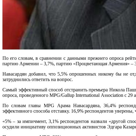
По его словам, в сравнении с данными прежнего опроса рейт
партию Армении – 3,7%, партию «Процветающая Армения» – 3
Навасардян добавил, что 5,5% опрошенных никому бы не отда
затруднились ответить на вопрос.
Самый эффективный способ отстранить премьера Никола Паши
опроса, проведенного MPG/Gallup International Аssociation с 2
По словам главы MPG Арама Навасардяна, 36,4% респонд
эффективного способа отставку. 16,9% респондентов уверены, ч
«5% – за импичмент, 3,1% респондентов назвали «другой спос
осудили инициативу оппозиционных активистов Эдгара Казар