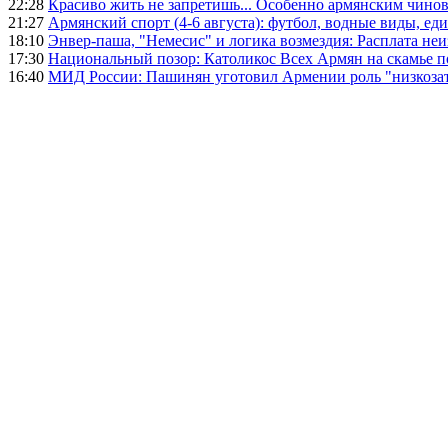
22:28
Красиво жить не запретишь... Особенно армянским чино
21:27
Армянский спорт (4-6 августа): футбол, водные виды, еди
18:10
Энвер-паша, "Немесис" и логика возмездия: Расплата не
17:30
Национальный позор: Католикос Всех Армян на скамье 
16:40
МИД России: Пашинян уготовил Армении роль "низкозат