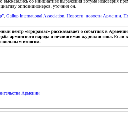
о высказались об инициативе выражения вотума недоверия прем
ициативу оппозиционеров, уточнил он.
р"
,
Gallup International Association
,
Новости
,
новости Армении
,
П
ный центр «Еркрамас» рассказывает о событиях в Армении,
дьба армянского народа и независимая журналистика. Если в
ровольным взносом.
авительства Армении