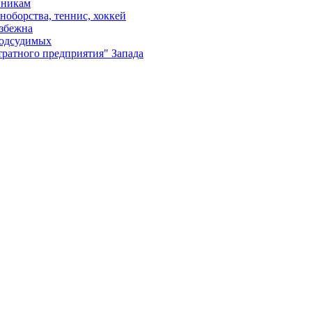
вникам
ноборства, теннис, хоккей
избежна
подсудимых
ратного предприятия" Запада