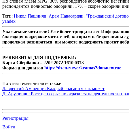
По словам главы MPG, 30% респондентов абсолютно негативн
респондентов полностью одобрили, 17% – скорее одобрили ин
Теги:
Никол Пашинян
,
Арам Навасардян
,
"Гражданский догово
yandex
Уважаемые читатели! Уже более тридцати лет Информацион
благодаря поддержке читателей, которым небезразличны су
продолжал развиваться, вы можете поддержать проект доб
РЕКВИЗИТЫ ДЛЯ ПОДДЕРЖКИ:
Карта Сбербанка – 2202 2072 1610 0373
Форма для донатов
https://dzen.ru/yerkramas?donate=true
По этим темам читайте также
Лаврентий Амшенци: Каждый спасается как может
Д. Арутюнян: Рост цен серьезно отразился на деятельности пр
Регистрация
Войти