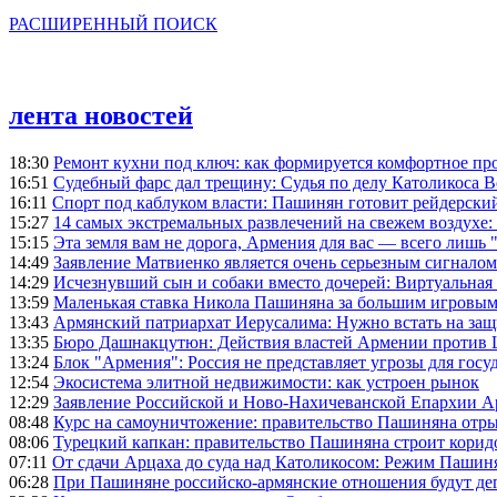
РАСШИРЕННЫЙ ПОИСК
лента новостей
18:30
Ремонт кухни под ключ: как формируется комфортное пр
16:51
Судебный фарс дал трещину: Судья по делу Католикоса В
16:11
Спорт под каблуком власти: Пашинян готовит рейдерск
15:27
14 самых экстремальных развлечений на свежем воздухе:
15:15
Эта земля вам не дорога, Армения для вас — всего лишь 
14:49
Заявление Матвиенко является очень серьезным сигналом
14:29
Исчезнувший сын и собаки вместо дочерей: Виртуальная
13:59
Маленькая ставка Никола Пашиняна за большим игровым
13:43
Армянский патриархат Иерусалима: Нужно встать на защ
13:35
Бюро Дашнакцутюн: Действия властей Армении против 
13:24
Блок "Армения": Россия не представляет угрозы для гос
12:54
Экосистема элитной недвижимости: как устроен рынок
12:29
Заявление Российской и Ново-Нахичеванской Епархии 
08:48
Курс на самоуничтожение: правительство Пашиняна отр
08:06
Турецкий капкан: правительство Пашиняна строит корид
07:11
От сдачи Арцаха до суда над Католикосом: Режим Пашин
06:28
При Пашиняне российско-армянские отношения будут де