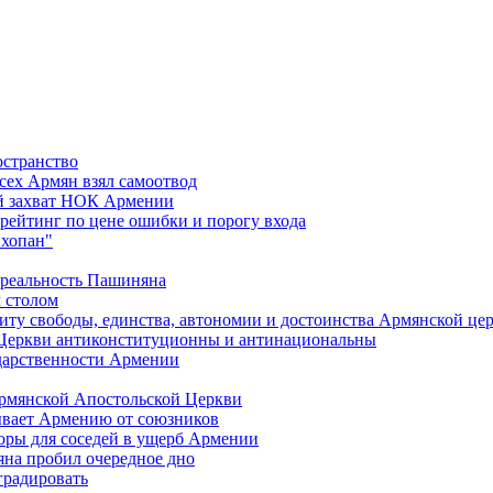
остранство
сех Армян взял самоотвод
ий захват НОК Армении
 рейтинг по цене ошибки и порогу входа
"хопан"
 реальность Пашиняна
 столом
иту свободы, единства, автономии и достоинства Армянской це
Церкви антиконституционны и антинациональны
ударственности Армении
Армянской Апостольской Церкви
ывает Армению от союзников
оры для соседей в ущерб Армении
яна пробил очередное дно
градировать