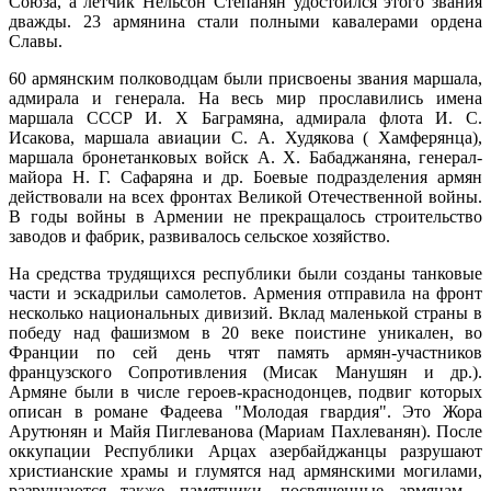
Союза, а летчик Нельсон Степанян удостоился этого звания
дважды. 23 армянина стали полными кавалерами ордена
Славы.
60 армянским полководцам были присвоены звания маршала,
адмирала и генерала. На весь мир прославились имена
маршала СССР И. Х Баграмяна, адмирала флота И. С.
Исакова, маршала авиации С. А. Худякова ( Хамферянца),
маршала бронетанковых войск А. Х. Бабаджаняна, генерал-
майора Н. Г. Сафаряна и др. Боевые подразделения армян
действовали на всех фронтах Великой Отечественной войны.
В годы войны в Армении не прекращалось строительство
заводов и фабрик, развивалось сельское хозяйство.
На средства трудящихся республики были созданы танковые
части и эскадрильи самолетов. Армения отправила на фронт
несколько национальных дивизий. Вклад маленькой страны в
победу над фашизмом в 20 веке поистине уникален, во
Франции по сей день чтят память армян-участников
французского Сопротивления (Мисак Манушян и др.).
Армяне были в числе героев-краснодонцев, подвиг которых
описан в романе Фадеева "Молодая гвардия". Это Жора
Арутюнян и Майя Пиглеванова (Мариам Пахлеванян). После
оккупации Республики Арцах азербайджанцы разрушают
христианские храмы и глумятся над армянскими могилами,
разрушаются также памятники, посвященные армянам -