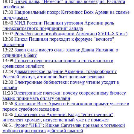
18:10
Энвер-паша, "Немесис" и логика возмездия: Расплата
неизбежна
17:30
Национальный позор: Католикос Всех Армян на скамье
подсудимых
16:40
МИД России: Пашинян уготовил Армении роль
"низкозатратного предприятия" Запада
15:07
Роль России в освобождении Армении (XVIII–XX вв.)
13:36
Никол Пашинян переходит к формуле "вечного"
правления
13:22
Закон силы вместо силы закона: Давид Ишханян о
судилище в Баку
13:08
Попытка переписать историю и стать властью в
армянском вилайете
12:49
Драматическое падение Армении: товарооборот с
Россией рухнул, а топливо бьет ценовые рекорды
12:30
Электронные библиотеки: почему чтение уходит в
онлайн
11:28
Электронные платежи: почему современному бизнесу
важно принимать оплату онлайн
10:56
Католикос Всех Армян и 6 епископов примут участие в
первом судебном заседании
10:36
Правительство Армении: Когда "естественный"
интеллект хромает, искусственный уже не поможет
09:51
Фронт "НЕТ": Ишхан Сагателян призвал к тотальной
мобилизации против действий властей