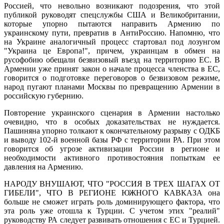
Россией, что невольно возникают подозрения, что этой
публикой руководят спецслужбы США и Великобритании,
которые упорно пытаются направить Армению по
украинскому пути, превратив в АнтиРоссию. Напомню, что
на Украине аналогичный процесс стартовал под лозунгом
"Украина це Европа!", причем, украинцам в обмен на
русофобию обещали безвизовый въезд на территорию ЕС. В
Армении уже принят закон о начале процесса членства в ЕС,
говорится о подготовке переговоров о безвизовом режиме,
народ пугают планами Москвы по превращению Армении в
российскую губернию.
Повторение украинского сценария в Армении настолько
очевидно, что в особых доказательствах не нуждается.
Пашиняна упорно толкают к окончательному разрыву с ОДКБ
и выводу 102-й военной базы РФ с территории РА. При этом
говорится об угрозе активизации России в регионе и
необходимости активного противостояния попыткам ее
давления на Армению.
НАРОДУ ВНУШАЮТ, ЧТО "РОССИЯ В ТРЕХ ШАГАХ ОТ
ГИБЕЛИ", ЧТО В РЕГИОНЕ ЮЖНОГО КАВКАЗА она
больше не сможет играть роль доминирующего фактора, что
эта роль уже отошла к Турции. С учетом этих "реалий"
руководству РА следует развивать отношения с ЕС и Турцией.