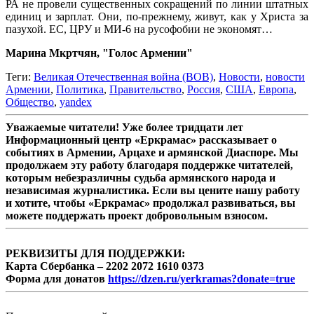
РА не провели существенных сокращений по линии штатных
единиц и зарплат. Они, по-прежнему, живут, как у Христа за
пазухой. ЕС, ЦРУ и МИ-6 на русофобии не экономят…
Марина Мкртчян, "Голос Армении"
Теги:
Великая Отечественная война (ВОВ)
,
Новости
,
новости
Армении
,
Политика
,
Правительство
,
Россия
,
США
,
Европа
,
Общество
,
yandex
Уважаемые читатели! Уже более тридцати лет
Информационный центр «Еркрамас» рассказывает о
событиях в Армении, Арцахе и армянской Диаспоре. Мы
продолжаем эту работу благодаря поддержке читателей,
которым небезразличны судьба армянского народа и
независимая журналистика. Если вы цените нашу работу
и хотите, чтобы «Еркрамас» продолжал развиваться, вы
можете поддержать проект добровольным взносом.
РЕКВИЗИТЫ ДЛЯ ПОДДЕРЖКИ:
Карта Сбербанка – 2202 2072 1610 0373
Форма для донатов
https://dzen.ru/yerkramas?donate=true