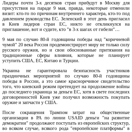
Лидеры почти 3-х десятков стран прибудут в Москву для
присутствия на параде 9 мая, правда, некоторые отменили
визит: кто-то по причинам внутреннего характера, кто-то под
давлением руководства ЕС. Зеленский в этот день пригласил
в Киев лидеров стран ЕС, никто не откликнулся на
приглашение, вот и судите, кто "в 3-х шагах от гибели"…
9 мая по случаю 80-й годовщины победы над "коричневой
чумой" 20 века Россия продемонстрирует миру не только силу
русского оружия, но и свои обоснованные притязания на
традиционные сферы влияния, которые не планирует
уступить США, ЕС, Китаю и Турции.
Украина не гарантировала безопасность участников
праздничных мероприятий по случаю 80-й годовщины
победы в России, а это самое красноречивое свидетельство
того, что киевский режим претендует на продолжение войны
до последнего украинца за деньги ЕС, хотя в свете последних
договоренностей Киев уже получил возможность покупать
оружие и запчасти у США.
После сокращения Трампом затрат на общественные
организации в РА по линии USAID деньги "на развитие
демократии" продолжают поступать из европейских структур,
во всяком случае, всякого рода "европейские платформы" в