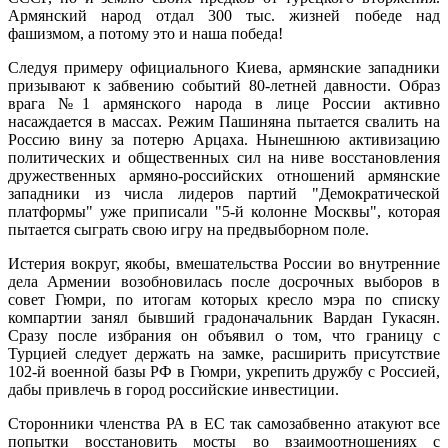
Армянский народ отдал 300 тыс. жизней победе над
фашизмом, а потому это и наша победа!
Следуя примеру официального Киева, армянские западники
призывают к забвению событий 80-летней давности. Образ
врага №1 армянского народа в лице России активно
насаждается в массах. Режим Пашиняна пытается свалить на
Россию вину за потерю Арцаха. Нынешнюю активизацию
политических и общественных сил на ниве восстановления
дружественных армяно-российских отношений армянские
западники из числа лидеров партий "Демократической
платформы" уже приписали "5-й колонне Москвы", которая
пытается сыграть свою игру на предвыборном поле.
Истерия вокруг, якобы, вмешательства России во внутренние
дела Армении возобновилась после досрочных выборов в
совет Гюмри, по итогам которых кресло мэра по списку
компартии занял бывший градоначальник Вардан Гукасян.
Сразу после избрания он объявил о том, что границу с
Турцией следует держать на замке, расширить присутствие
102-й военной базы РФ в Гюмри, укрепить дружбу с Россией,
дабы привлечь в город российские инвестиции.
Сторонники членства РА в ЕС так самозабвенно атакуют все
попытки восстановить мосты во взаимоотношениях с