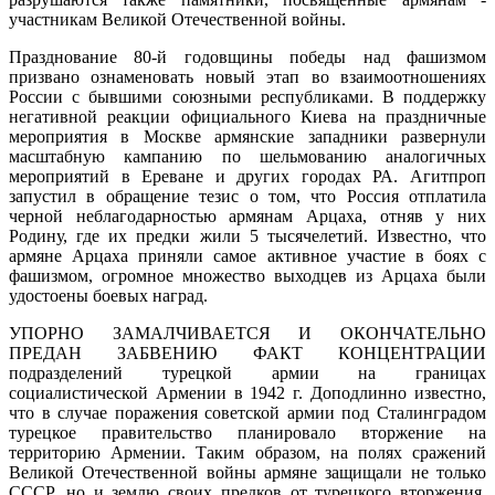
участникам Великой Отечественной войны.
Празднование 80-й годовщины победы над фашизмом
призвано ознаменовать новый этап во взаимоотношениях
России с бывшими союзными республиками. В поддержку
негативной реакции официального Киева на праздничные
мероприятия в Москве армянские западники развернули
масштабную кампанию по шельмованию аналогичных
мероприятий в Ереване и других городах РА. Агитпроп
запустил в обращение тезис о том, что Россия отплатила
черной неблагодарностью армянам Арцаха, отняв у них
Родину, где их предки жили 5 тысячелетий. Известно, что
армяне Арцаха приняли самое активное участие в боях с
фашизмом, огромное множество выходцев из Арцаха были
удостоены боевых наград.
УПОРНО ЗАМАЛЧИВАЕТСЯ И ОКОНЧАТЕЛЬНО
ПРЕДАН ЗАБВЕНИЮ ФАКТ КОНЦЕНТРАЦИИ
подразделений турецкой армии на границах
социалистической Армении в 1942 г. Доподлинно известно,
что в случае поражения советской армии под Сталинградом
турецкое правительство планировало вторжение на
территорию Армении. Таким образом, на полях сражений
Великой Отечественной войны армяне защищали не только
СССР, но и землю своих предков от турецкого вторжения.