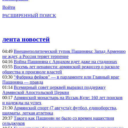
Войти
РАСШИРЕННЫЙ ПОИСК
лента новостей
04:49
Внешнеполитический тупик Пашиняна: Запад Армению
не ждет, а Россия теряет терпение
04:16
Война Пашиняна с Арцахом идет даже на стадионах
03:55
Восемь лет ненависти: армянский режиссер о расколе
общества и произволе властей
03:30
"Фабрика фейков" — в парламенте или Главный враг
Пашиняна — правда
01:14
Всемирный совет церквей выразил поддержку
Армянской Апостольской Церкви
00:17
Армянский монастырь на Иссык-Куле: 160 лет поисков
и надежды на успех
21:30
Армянский спорт (7 августа): футбол, единоборства,
шахматы, легкая атлетика
20:37
Такого как Пашинян не было со времен нашествия
сельджуков