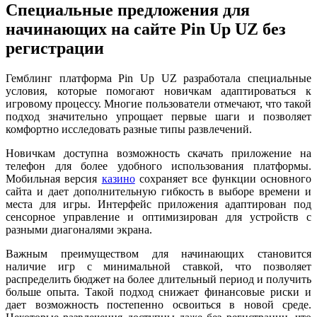
Специальные предложения для
начинающих на сайте Pin Up UZ без
регистрации
Гемблинг платформа Pin Up UZ разработала специальные
условия, которые помогают новичкам адаптироваться к
игровому процессу. Многие пользователи отмечают, что такой
подход значительно упрощает первые шаги и позволяет
комфортно исследовать разные типы развлечений.
Новичкам доступна возможность скачать приложение на
телефон для более удобного использования платформы.
Мобильная версия
казино
сохраняет все функции основного
сайта и дает дополнительную гибкость в выборе времени и
места для игры. Интерфейс приложения адаптирован под
сенсорное управление и оптимизирован для устройств с
разными диагоналями экрана.
Важным преимуществом для начинающих становится
наличие игр с минимальной ставкой, что позволяет
распределить бюджет на более длительный период и получить
больше опыта. Такой подход снижает финансовые риски и
дает возможность постепенно освоиться в новой среде.