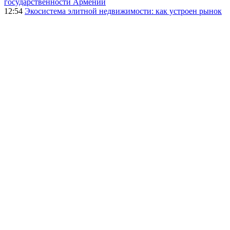
государственности Армении
12:54
Экосистема элитной недвижимости: как устроен рынок