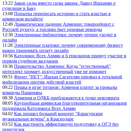
13:22
Закон силы вместо силы закона: Давид Ишханян о
судилище в Баку
13:08
Попытка переписать историю и стать властью в
армянском вилайете
12:49
Драматическое падение Армении: товарооборот с
Россией рухнул, а топливо бьет ценовые рекорды
12:30
Электронные библиотеки: почему чтение уходит в
онлайн
11:28
Электронные платежи: почему современному бизнесу
важно принимать оплату онлайн
10:56
Католикос Всех Армян и 6 епископов примут участие в
первом судебном заседании
10:36
Правительство Армении: Когда "естественный"
интеллект хромает, искусственный уже не поможет
09:51
Фронт "НЕТ": Ишхан Сагателян призвал к тотальной
мобилизации против действий властей
09:22
Пешка в игре титанов: Армения платит за провалы
команды Пашиняна
08:38
Армения и ОДКБ приближаются к точке невозврата
08:05
Крупнейшая армянская благотворительная организация
поддержала Католикоса Всех Армян
04:02
Как прошел большой концерт "Карасунские
музыкальные вечера" в Краснодаре
03:52
Как выстроить эффективную подготовку к ОГЭ без
перегрузок