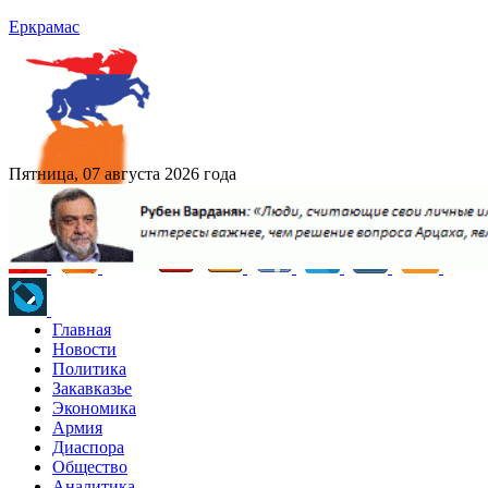
Еркрамас
Пятница, 07 августа 2026 года
Главная
Новости
Политика
Закавказье
Экономика
Армия
Диаспора
Общество
Аналитика