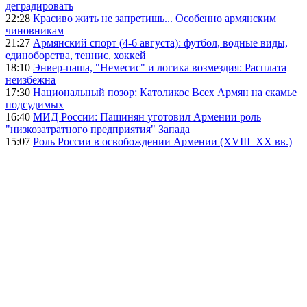
деградировать
22:28
Красиво жить не запретишь... Особенно армянским
чиновникам
21:27
Армянский спорт (4-6 августа): футбол, водные виды,
единоборства, теннис, хоккей
18:10
Энвер-паша, "Немесис" и логика возмездия: Расплата
неизбежна
17:30
Национальный позор: Католикос Всех Армян на скамье
подсудимых
16:40
МИД России: Пашинян уготовил Армении роль
"низкозатратного предприятия" Запада
15:07
Роль России в освобождении Армении (XVIII–XX вв.)