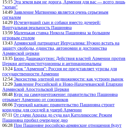
15:15
Эта земля вам не дорога, Армения для вас — всего лишь
"хопан"
14:49
Заявление Матвиенко является очень серьезным
сигналом
14:29
Исчезнувший сын и собаки вместо дочерей:
Виртуальная реальность Пашиняна
13:59
Маленькая ставка Никола Пашиняна за большим
игровым столом
13:43
Армянский патриархат Иерусалима: Нужно встать на
защиту свободы, единства, автономии и достоинства
Армянской церкви
13:35
Бюро Дашнакцутюн: Действия властей Армении против
Церкви антиконституционны и антинациональны
13:24
Блок "Армения": Россия не представляет угрозы для
государственности Армении
12:54
Экосистема элитной недвижимости: как устроен рынок
12:29
Заявление Российской и Ново-Нахичеванской Епархии
Армянской Апостольской Церкви
08:48
Курс на самоуничтожение: правительство Пашиняна
отрывает Армению от союзников
08:06
Турецкий капкан: правительство Пашиняна строит
коридоры для соседей в ущерб Армении
07:11
От сдачи Арцаха до суда над Католикосом: Режим
Пашиняна пробил очередное дно
06:28
При Пашиняне российско-армянские отношения будут