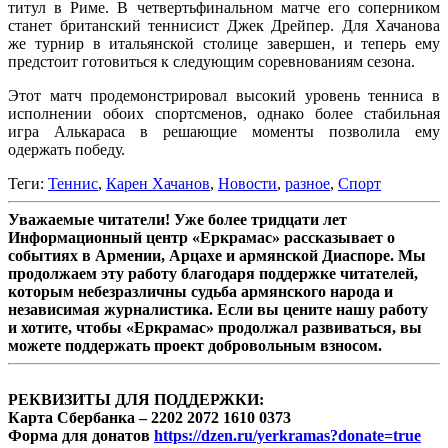
титул в Риме. В четвертьфинальном матче его соперником
станет британский теннисист Джек Дрейпер. Для Хачанова
же турнир в итальянской столице завершен, и теперь ему
предстоит готовиться к следующим соревнованиям сезона.
Этот матч продемонстрировал высокий уровень тенниса в
исполнении обоих спортсменов, однако более стабильная
игра Алькараса в решающие моменты позволила ему
одержать победу.
Теги:
Теннис
,
Карен Хачанов
,
Новости
,
разное
,
Спорт
Уважаемые читатели! Уже более тридцати лет
Информационный центр «Еркрамас» рассказывает о
событиях в Армении, Арцахе и армянской Диаспоре. Мы
продолжаем эту работу благодаря поддержке читателей,
которым небезразличны судьба армянского народа и
независимая журналистика. Если вы цените нашу работу
и хотите, чтобы «Еркрамас» продолжал развиваться, вы
можете поддержать проект добровольным взносом.
РЕКВИЗИТЫ ДЛЯ ПОДДЕРЖКИ:
Карта Сбербанка – 2202 2072 1610 0373
Форма для донатов
https://dzen.ru/yerkramas?donate=true