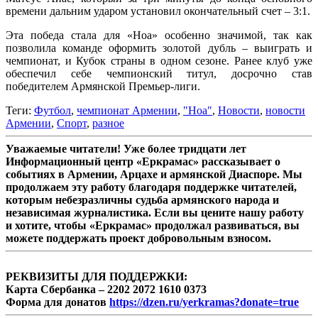
времени дальним ударом установил окончательный счет – 3:1.
Эта победа стала для «Ноа» особенно значимой, так как
позволила команде оформить золотой дубль – выиграть и
чемпионат, и Кубок страны в одном сезоне. Ранее клуб уже
обеспечил себе чемпионский титул, досрочно став
победителем Армянской Премьер-лиги.
Теги:
Футбол
,
чемпионат Армении
,
"Ноа"
,
Новости
,
новости
Армении
,
Спорт
,
разное
Уважаемые читатели! Уже более тридцати лет
Информационный центр «Еркрамас» рассказывает о
событиях в Армении, Арцахе и армянской Диаспоре. Мы
продолжаем эту работу благодаря поддержке читателей,
которым небезразличны судьба армянского народа и
независимая журналистика. Если вы цените нашу работу
и хотите, чтобы «Еркрамас» продолжал развиваться, вы
можете поддержать проект добровольным взносом.
РЕКВИЗИТЫ ДЛЯ ПОДДЕРЖКИ:
Карта Сбербанка – 2202 2072 1610 0373
Форма для донатов
https://dzen.ru/yerkramas?donate=true