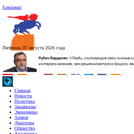
Еркрамас
Пятница, 07 августа 2026 года
Главная
Новости
Политика
Закавказье
Экономика
Армия
Диаспора
Общество
Аналитика