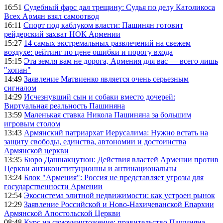
16:51
Судебный фарс дал трещину: Судья по делу Католикоса
Всех Армян взял самоотвод
16:11
Спорт под каблуком власти: Пашинян готовит
рейдерский захват НОК Армении
15:27
14 самых экстремальных развлечений на свежем
воздухе: рейтинг по цене ошибки и порогу входа
15:15
Эта земля вам не дорога, Армения для вас — всего лишь
"хопан"
14:49
Заявление Матвиенко является очень серьезным
сигналом
14:29
Исчезнувший сын и собаки вместо дочерей:
Виртуальная реальность Пашиняна
13:59
Маленькая ставка Никола Пашиняна за большим
игровым столом
13:43
Армянский патриархат Иерусалима: Нужно встать на
защиту свободы, единства, автономии и достоинства
Армянской церкви
13:35
Бюро Дашнакцутюн: Действия властей Армении против
Церкви антиконституционны и антинациональны
13:24
Блок "Армения": Россия не представляет угрозы для
государственности Армении
12:54
Экосистема элитной недвижимости: как устроен рынок
12:29
Заявление Российской и Ново-Нахичеванской Епархии
Армянской Апостольской Церкви
08:48
Курс на самоуничтожение: правительство Пашиняна