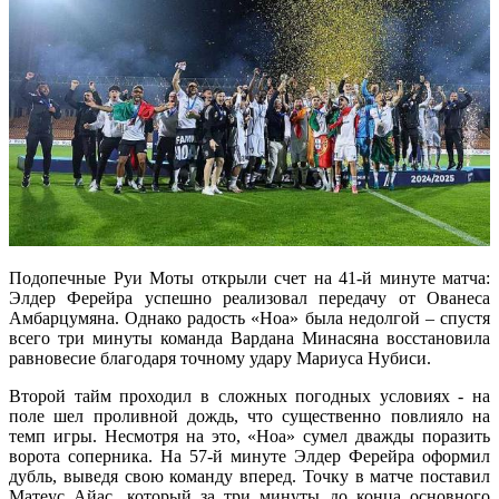
Подопечные Руи Моты открыли счет на 41-й минуте матча:
Элдер Ферейра успешно реализовал передачу от Ованеса
Амбарцумяна. Однако радость «Ноа» была недолгой – спустя
всего три минуты команда Вардана Минасяна восстановила
равновесие благодаря точному удару Мариуса Нубиси.
Второй тайм проходил в сложных погодных условиях - на
поле шел проливной дождь, что существенно повлияло на
темп игры. Несмотря на это, «Ноа» сумел дважды поразить
ворота соперника. На 57-й минуте Элдер Ферейра оформил
дубль, выведя свою команду вперед. Точку в матче поставил
Матеус Айас, который за три минуты до конца основного