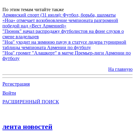
По этим темам читайте также
Армянский спорт (31 июля): Футбол, борьба, шахматы
«Ноа» отмечает возобновление чемпионата разгромной
победой над «Вест Арменией»
"Пюник" начал распродажу футболистов на фоне слухов о
смене владельцев
"Ноа" уходит на зимнюю паузу в статусе лидера турнирной
таблицы чемпионата Армении по футболу
"Ноа" громит "Алашкерт" в матче Премьер-лиги Армении по
футболу
На главную
Регистрация
Войти
РАСШИРЕННЫЙ ПОИСК
лента новостей