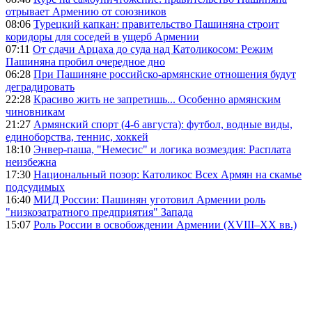
отрывает Армению от союзников
08:06
Турецкий капкан: правительство Пашиняна строит
коридоры для соседей в ущерб Армении
07:11
От сдачи Арцаха до суда над Католикосом: Режим
Пашиняна пробил очередное дно
06:28
При Пашиняне российско-армянские отношения будут
деградировать
22:28
Красиво жить не запретишь... Особенно армянским
чиновникам
21:27
Армянский спорт (4-6 августа): футбол, водные виды,
единоборства, теннис, хоккей
18:10
Энвер-паша, "Немесис" и логика возмездия: Расплата
неизбежна
17:30
Национальный позор: Католикос Всех Армян на скамье
подсудимых
16:40
МИД России: Пашинян уготовил Армении роль
"низкозатратного предприятия" Запада
15:07
Роль России в освобождении Армении (XVIII–XX вв.)