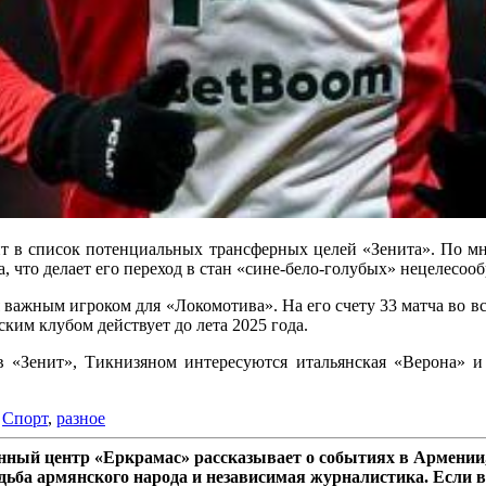
дит в список потенциальных трансферных целей «Зенита». По м
а, что делает его переход в стан «сине-бело-голубых» нецелесоо
я важным игроком для «Локомотива». На его счету 33 матча во в
ким клубом действует до лета 2025 года.
в «Зенит», Тикнизяном интересуются итальянская «Верона» и 
,
Спорт
,
разное
ный центр «Еркрамас» рассказывает о событиях в Армении,
дьба армянского народа и независимая журналистика. Если в