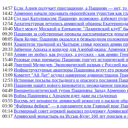
14:57
Если Алиев получает приглашение, а Пашинян — нет, то 
14:42
Армению начали продавать европейским туристам как гл
14:24
Суд над Католикосом: Пашинян, возможно, избежит пули,
12:54
Архитектурная летопись армянской общины Екатеринода
10:40
Мост между Москвой и Ереваном: "Лазаревский клуб" бь
09:20
Пашинян за собственные провалы расплачивается деньга
08:05
Яков Кедми: Пашинян оказался в безвыходном положении
00:01
Хранители традиций из Чалтыря: семья донских армян п
20:33
Забвение Арцаха и коридор для Азербайджана: Армения 
17:03
Армян он любил, как русских, а русских – как армян: Г
15:40
Розовые очки премьера: Пашинян торгует исторической
14:48
Дмитрий Медведев: Экономический разрыв с Россией выз
14:19
Инфраструктурные авантюры Пашиняна ведут его режим 
13:09
Комитет "Ай Дат" осудил намерение администрации Тра
12:53
Истинные посылы постыдного и опасного послания Паши
12:03
Пашинян нашёл нового виноватого: неожиданное призн
04:49
Внешнеполитический тупик Пашиняна: Запад Армению не 
04:16
Война Пашиняна с Арцахом идет даже на стадионах
03:55
Восемь лет ненависти: армянский режиссер о расколе общ
03:30
"Фабрика фейков" — в парламенте или Главный враг Па
01:14
Всемирный совет церквей выразил поддержку Армянско
00:17
Армянский монастырь на Иссык-Куле: 160 лет поисков и