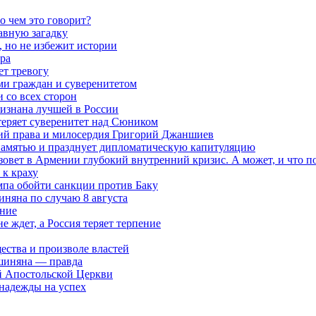
о чем это говорит?
авную загадку
 но не избежит истории
ра
ет тревогу
ми граждан и суверенитетом
 со всех сторон
ризнана лучшей в России
теряет суверенитет над Сюником
ений права и милосердия Григорий Джаншиев
 памятью и празднует дипломатическую капитуляцию
овет в Армении глубокий внутренний кризис. А может, и что 
к краху
мпа обойти санкции против Баку
няна по случаю 8 августа
ание
ждет, а Россия теряет терпение
ества и произволе властей
шиняна — правда
й Апостольской Церкви
 надежды на успех