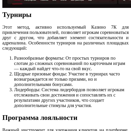
Турниры
Этот метод, активно используемый Казино 7К для
привлечения пользователей, позволяет игрокам соревноваться
друг с другом, что добавляет элемент состязательности и
адреналина. Особенности турниров на различных площадках
следующий:
Разнообразные форматы: От простых турниров по
слотам до сложных соревнований по карточным играм
— каждый найдет что-то на свой вкус.
Щедрые призовые фонды: Участие в турнирах часто
вознаграждается не только призами, но и
дополнительными бонусами.
Лидерборды: Система лидербордов позволяет игрокам
отслеживать свои достижения и сопоставлять их с
результатами других участников, что создает
дополнительные стимулы для участия.
Программа лояльности
Важный инструмент для удержания клиентов на платформе,