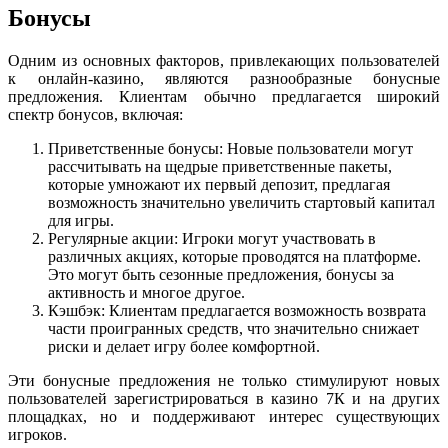
Бонусы
Одним из основных факторов, привлекающих пользователей
к онлайн-казино, являются разнообразные бонусные
предложения. Клиентам обычно предлагается широкий
спектр бонусов, включая:
Приветственные бонусы: Новые пользователи могут
рассчитывать на щедрые приветственные пакеты,
которые умножают их первый депозит, предлагая
возможность значительно увеличить стартовый капитал
для игры.
Регулярные акции: Игроки могут участвовать в
различных акциях, которые проводятся на платформе.
Это могут быть сезонные предложения, бонусы за
активность и многое другое.
Кэшбэк: Клиентам предлагается возможность возврата
части проигранных средств, что значительно снижает
риски и делает игру более комфортной.
Эти бонусные предложения не только стимулируют новых
пользователей зарегистрироваться в казино 7К и на других
площадках, но и поддерживают интерес существующих
игроков.