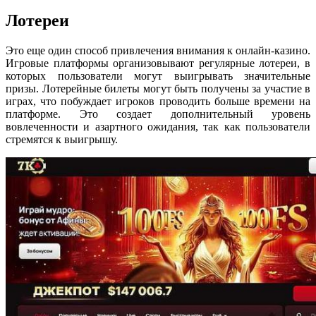
Лотереи
Это еще один способ привлечения внимания к онлайн-казино.
Игровые платформы организовывают регулярные лотереи, в
которых пользователи могут выигрывать значительные
призы. Лотерейные билеты могут быть получены за участие в
играх, что побуждает игроков проводить больше времени на
платформе. Это создает дополнительный уровень
вовлеченности и азартного ожидания, так как пользователи
стремятся к выигрышу.