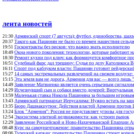
лента новостей
21:30
Армянский спорт (7 августа): футбол, единоборства, шахм
20:37
Такого как Пашинян не было со времен нашествия сельд
19:51
Госконтракты без рисков: что важно знать исполнителю
18:49
Окна нового поколения: технологии, которые работают н
18:30
Ремонт кухни под ключ: как формируется комфортное пр
16:51
Судебный фарс дал трещину: Судья по делу Католикоса В
16:11
Спорт под каблуком власти: Пашинян готовит рейдерск
15:27
14 самых экстремальных развлечений на свежем воздухе:
15:15
Эта земля вам не дорога, Армения для вас — всего лишь 
14:49
Заявление Матвиенко является очень серьезным сигналом
14:29
Исчезнувший сын и собаки вместо дочерей: Виртуальная
13:59
Маленькая ставка Никола Пашиняна за большим игровым
13:43
Армянский патриархат Иерусалима: Нужно встать на защ
13:35
Бюро Дашнакцутюн: Действия властей Армении против 
13:24
Блок "Армения": Россия не представляет угрозы для гос
12:54
Экосистема элитной недвижимости: как устроен рынок
12:29
Заявление Российской и Ново-Нахичеванской Епархии 
08:48
Курс на самоуничтожение: правительство Пашиняна отр
08:06
Турецкий капкан: правительство Пашиняна строит корид