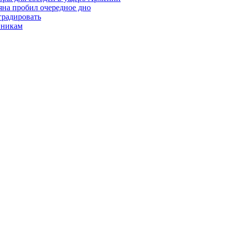
яна пробил очередное дно
градировать
вникам