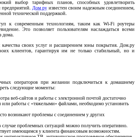
окий выбор тарифных планов, способных удовлетворить
и предприятий.
Дом ру
известен своим надежным соединением,
енной технической поддержкой.
туп к современным технологиям, таким как Wi-Fi роутеры
видение. Это позволяет пользователям наслаждаться всеми
 дома.
 качества своих услуг и расширением зоны покрытия. Дом.ру
оих клиентов, гарантируя им не только стабильный, но и
ичных операторов при желании подключиться к домашнему
треть следующие моменты:
отра веб-сайтов и работы с электронной почтой достаточно
и или работы с «тяжелыми» файлами, необходимо установить
асто возникают проблемы с соединением у других
 в случае проблемных ситуаций можно получить оперативно.
тствует имеющимся у клиента финансовым возможностям.
ак интерактивное ТВ, антивирусное программное обеспечение