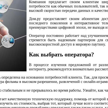
Компания предлагает своим клиентам шир
потребности как обычных пользователей, так 
высокой скоростью передачи данных и качеств
Дом.ру предоставляет своим абонентам дос
последнего поколения и интерактивное теле
преимуществами цифровой эпохи, не выходя из
Оператор постоянно работает над улучшением
стремится быть надежным партнером для св
высокоскоростной доступ в мировую паутину.
Как выбрать оператора?
В процессе изучения предложений от разл
интернету, рекомендуется внимательно рассмо
 определена на основании потребностей клиента. Так, для просм
отра фильмы в высоком разрешении, развлечений с онлайн-играм
 стабильным и не прерывалось во время работы. Узнайте, как ч
агает качественную техническую поддержку, помощь от которой
изучить их стоимость, выбрав тот, который лучше всего соотве
етом некоторые провайдеры предлагают также такие услуги, к