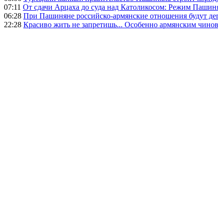
07:11
От сдачи Арцаха до суда над Католикосом: Режим Пашин
06:28
При Пашиняне российско-армянские отношения будут де
22:28
Красиво жить не запретишь... Особенно армянским чино