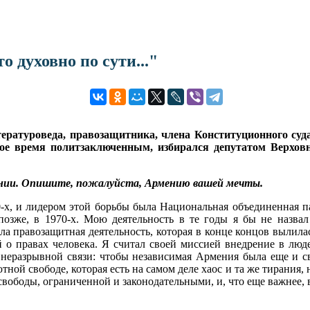
 духовно по сути..."
итературоведа, правозащитника, члена Конституционного 
ое время политзаключенным, избирался депутатом Верхов
мении. Опишите, пожалуйста, Армению вашей мечты.
60-х, и лидером этой борьбы была Национальная объединенная п
зже, в 1970-х. Мою деятельность в те годы я бы не назвал
была правозащитная деятельность, которая в конце концов вылил
о правах человека. Я считал своей миссией внедрение в людей
 неразрывной связи: чтобы независимая Армения была еще и с
ной свободе, которая есть на самом деле хаос и та же тирания, но
свободы, ограниченной и законодательными, и, что еще важнее