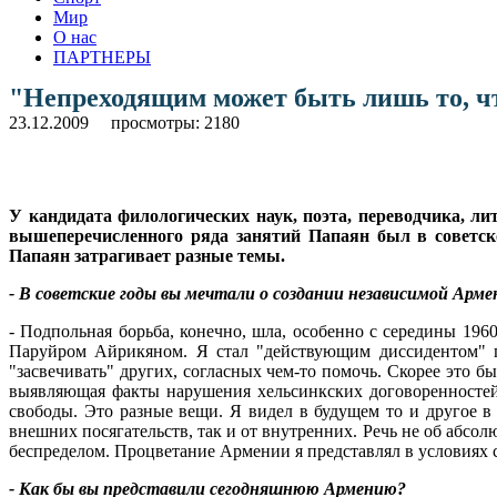
Мир
О нас
ПАРТНЕРЫ
"Непреходящим может быть лишь то, что
23.12.2009
просмотры: 2180
У кандидата филологических наук, поэта, переводчика, л
вышеперечисленного ряда занятий Папаян был в советск
Папаян затрагивает разные темы.
- В советские годы вы мечтали о создании независимой Ар
- Подпольная борьба, конечно, шла, особенно с середины 19
Паруйром Айрикяном. Я стал "действующим диссидентом" по
"засвечивать" других, согласных чем-то помочь. Скорее это 
выявляющая факты нарушения хельсинкских договоренностей 
свободы. Это разные вещи. Я видел в будущем то и другое в
внешних посягательств, так и от внутренних. Речь не об абсолют
беспределом. Процветание Армении я представлял в условиях 
- Как бы вы представили сегодняшнюю Армению?