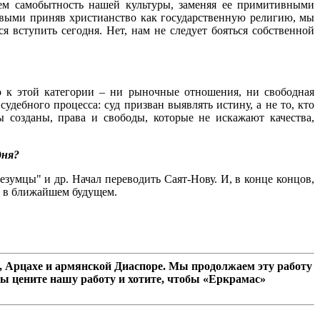
ем самобытность нашей культуры, заменяя ее примитивными
ервыми приняв христианство как государственную религию, мы
 вступить сегодня. Нет, нам не следует бояться собственной
о к этой категории – ни рыночные отношения, ни свободная
ебного процесса: суд призван выявлять истину, а не то, кто
 созданы, права и свободы, которые не искажают качества,
дня?
езумцы" и др. Начал переводить Саят-Нову. И, в конце концов,
е в ближайшем будущем.
 Арцахе и армянской Диаспоре. Мы продолжаем эту работу
ы цените нашу работу и хотите, чтобы «Еркрамас»