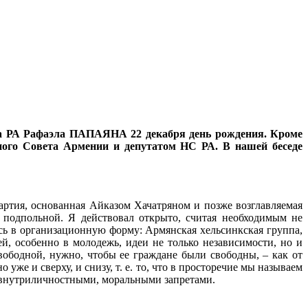
суда РА Рафаэла ПАПАЯНА 22 декабря день рождения. Кроме
ного Совета Армении и депутатом НС РА. В нашей беседе
артия, основанная Айказом Хачатряном и позже возглавляемая
 подпольной. Я действовал открыто, считая необходимым не
ась в организационную форму: Армянская хельсинкская группа,
, особенно в молодежь, идеи не только независимости, но и
вободной, нужно, чтобы ее граждане были свободны, – как от
 уже и сверху, и снизу, т. е. то, что в просторечие мы называем
, внутриличностными, моральными запретами.