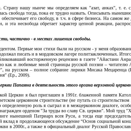
. Страну нашу нынче мы определяем как "азат, анках", т. е.
елась свобода тогда, пока ее трудно назвать. Описывать нынешн
 обеспечивает его свободу, в т.ч. в сфере бизнеса. На самом же
н, и эта несвобода обретает характер цепной реакции, распро
сти, частично - в местах лишения свободы.
тудентом. Первые мои стихи были на русском - у меня образован
одолжал писать и в мордовском лагере политзаключенных. Итого
убликовавший восторженную рецензию в газете "Айастани Анрап
но как и любимые мной страницы русской поэзии – читателю 
т", на русском – полное собрание лирики Мисака Мецаренца (
я" (Ер., 2009).
церкви Папаяна в деятельность этого органа верховной церков
кой Церкви я был приглашен в 1991г. блаженной памяти Катол
етском церковном строительстве (не путать со строительством 
то определенную роль я сыграл и в межцерковном диалоге, ос
л награжден орденом "За труды во славу Св. церкви". Мой труд 
книге нынешний Патриарх всея Руси, а тогда еще председател
вой вклад в продолжающееся обсуждение “Основ социальной кон
и в 2000г., а также в официальный диалог Русской Православн