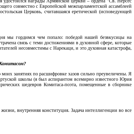
я удостоился награды Армянской церкви – ордена "Св. Нерсес
ющего совместно с Европейской межпарламентской ассамблеей
остольская Церковь, считавшаяся еретической (исповедующей
дня мы гордимся чем попало: победой нашей безвкусицы на
утрачена связь с теми достижениями в духовной сфере, которые
тателей несовместимы с Нарекаци, и это духовная катастрофа,
с Комитасом?
о моих занятиях по расшифровке хазов сильно преувеличены. Я
артуской школы (я был аспирантом всемирно известного Юрия
лирических шедевров Комитаса-поэта, помещенные в сборнике
аз жизни, внутренняя конституция. Задача интеллигенции во все