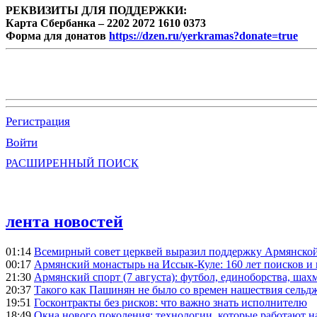
РЕКВИЗИТЫ ДЛЯ ПОДДЕРЖКИ:
Карта Сбербанка – 2202 2072 1610 0373
Форма для донатов
https://dzen.ru/yerkramas?donate=true
Регистрация
Войти
РАСШИРЕННЫЙ ПОИСК
лента новостей
01:14
Всемирный совет церквей выразил поддержку Армянско
00:17
Армянский монастырь на Иссык-Куле: 160 лет поисков и
21:30
Армянский спорт (7 августа): футбол, единоборства, шахм
20:37
Такого как Пашинян не было со времен нашествия сельд
19:51
Госконтракты без рисков: что важно знать исполнителю
18:49
Окна нового поколения: технологии, которые работают н