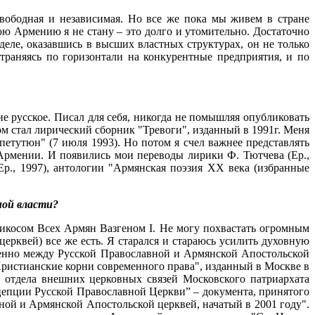
 свободная и независимая. Но все же пока мы живем в стране
юю Армению я не стану – это долго и утомительно. Достаточно
 деле, оказавшись в высших властных структурах, он не только
страняясь по горизонтали на конкурентные предприятия, и по
ие русское. Писал для себя, никогда не помышляя опубликовать
м стал лирический сборник "Тревоги", изданный в 1991г. Меня
етутюн" (7 июля 1993). Но потом я счел важнее представлять
Армении. И появились мои переводы лирики Ф. Тютчева (Ер.,
Ер., 1997), антологии "Армянская поэзия ХХ века (избранные
ной власти?
икосом Всех Армян Вазгеном I. Не могу похвастать огромным
церквей) все же есть. Я старался и стараюсь усилить духовную
обенно между Русской Православной и Армянской Апостольской
"Христианские корни современного права", изданный в Москве в
ь отдела внешних церковных связей Московского патриархата
цепции Русской Православной Церкви” – документа, принятого
ой и Армянской Апостольской церквей, начатый в 2001 году".