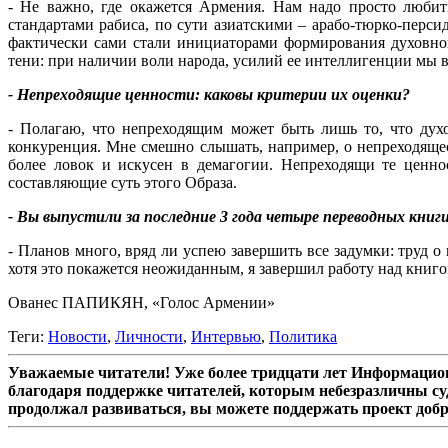
- Не важно, где окажется Армения. Нам надо просто любит
стандартами рабиса, по сути азиатскими – арабо-тюрко-перс
фактически сами стали инициаторами формирования духовного
тени: при наличии воли народа, усилий ее интеллигенции мы 
- Непреходящие ценности: каковы критерии их оценки?
- Полагаю, что непреходящим может быть лишь то, что дух
конкуренция. Мне смешно слышать, например, о непреходящес
более ловок и искусен в демагогии. Непреходящи те ценно
составляющие суть этого Образа.
- Вы выпустили за последние 3 года четыре переводных книг
- Планов много, вряд ли успею завершить все задумки: труд о
хотя это покажется неожиданным, я завершил работу над книг
Ованес ПАПИКЯН, «Голос Армении»
Теги:
Новости
,
Личности
,
Интервью
,
Политика
Уважаемые читатели! Уже более тридцати лет Информацион
благодаря поддержке читателей, которым небезразличны су
продолжал развиваться, вы можете поддержать проект доб