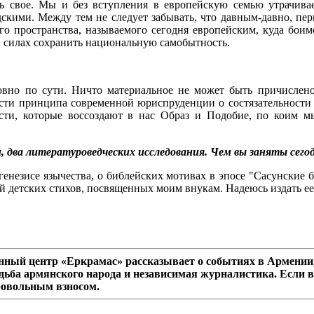
ь свое. Мы и без вступления в европейскую семью утрачива
идскими. Между тем не следует забывать, что давным-давно, п
 пространства, называемого сегодня европейским, куда боимся
в силах сохранить национальную самобытность.
овно по сути. Ничто материальное не может быть причислен
ти принципа современной юриспруденции о состязательности суд
сти, которые воссоздают в нас Образ и Подобие, по коим мы
и, два литературоведческих исследования. Чем вы заняты сего
 генезисе язычества, о библейских мотивах в эпосе "Сасунские б
ой детских стихов, посвященных моим внукам. Надеюсь издать е
ный центр «Еркрамас» рассказывает о событиях в Армении,
дьба армянского народа и независимая журналистика. Если в
ровольным взносом.