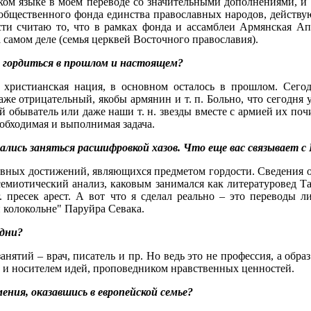
ском языке в моем переводе со значительными дополнениями, и 
бщественного фонда единства православных народов, действу
ости считаю то, что в рамках фонда и ассамблеи Армянская Ап
 самом деле (семья церквей Восточного православия).
ы гордиться в прошлом и настоящем?
 христианская нация, в основном осталось в прошлом. Сего
даже отрицательный, якобы армянин и т. п. Больно, что сегодня 
 обыватель или даже наши т. н. звезды вместе с армией их почи
необходимая и выполнимая задача.
тались заняться расшифровкой хазов. Что еще вас связывает 
ховных достижений, являющихся предметом гордости. Сведения 
семиотический анализ, каковым занимался как литературовед Т
. пресек арест. А вот что я сделал реально – это переводы 
 колокольне" Паруйра Севака.
 дни?
анятий – врач, писатель и пр. Но ведь это не профессия, а обр
м и носителем идей, проповедником нравственных ценностей.
ния, оказавшись в европейской семье?