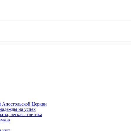
й Апостольской Церкви
 надежды на успех
аты, легкая атлетика
жуков
а уют