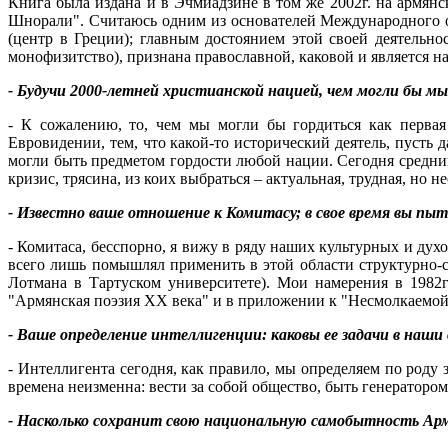
Книга была издана и в Эчмиадзине в том же 2002г. на армян
Шнорали". Считаюсь одним из основателей Международного о
(центр в Греции); главным достоянием этой своей деятельн
монофизитство), признана православной, каковой и является на
- Будучи 2000-летней христианской нацией, чем могли бы м
- К сожалению, то, чем мы могли бы гордиться как первая
Евровидении, тем, что какой-то исторический деятель, пусть 
могли быть предметом гордости любой нации. Сегодня средний
кризис, трясина, из коих выбраться – актуальная, трудная, но 
- Известно ваше отношение к Комитасу; в свое время вы пы
- Комитаса, бесспорно, я вижу в ряду наших культурных и ду
всего лишь помышлял применить в этой области структурно-
Лотмана в Тартуском университете). Мои намерения в 1982г
"Армянская поэзия ХХ века" и в приложении к "Несмолкаемой
- Ваше определение интеллигенции: каковы ее задачи в наши
- Интеллигента сегодня, как правило, мы определяем по роду з
времена неизменна: вести за собой общество, быть генераторо
- Насколько сохранит свою национальную самобытность Арме