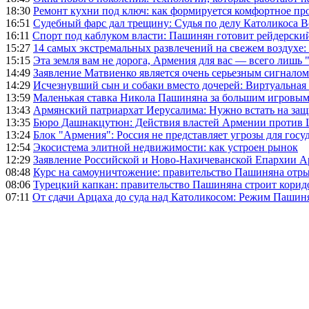
18:30
Ремонт кухни под ключ: как формируется комфортное пр
16:51
Судебный фарс дал трещину: Судья по делу Католикоса В
16:11
Спорт под каблуком власти: Пашинян готовит рейдерск
15:27
14 самых экстремальных развлечений на свежем воздухе:
15:15
Эта земля вам не дорога, Армения для вас — всего лишь 
14:49
Заявление Матвиенко является очень серьезным сигналом
14:29
Исчезнувший сын и собаки вместо дочерей: Виртуальная
13:59
Маленькая ставка Никола Пашиняна за большим игровым
13:43
Армянский патриархат Иерусалима: Нужно встать на защ
13:35
Бюро Дашнакцутюн: Действия властей Армении против 
13:24
Блок "Армения": Россия не представляет угрозы для гос
12:54
Экосистема элитной недвижимости: как устроен рынок
12:29
Заявление Российской и Ново-Нахичеванской Епархии 
08:48
Курс на самоуничтожение: правительство Пашиняна отр
08:06
Турецкий капкан: правительство Пашиняна строит корид
07:11
От сдачи Арцаха до суда над Католикосом: Режим Пашин