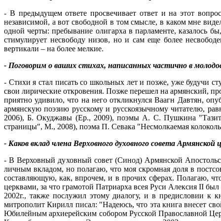
- В предыдущем ответе просвечивает ответ и на этот вопрос
независимой, а вот свободной в том смысле, в каком мне вид
одной черты: пребывание олигарха в парламенте, казалось бы,
стимулирует несвободу низов, но и сам еще более несвободе
вертикали – на более мелкие.
- Поговорим о ваших стихах, написанных частично в молодо
- Стихи я стал писать со школьных лет и позже, уже будучи с
свои лирические откровения. Позже перешел на армянский, пр
приятно удивило, что на него откликнулся Ваагн Давтян, оп
армянскую поэзию русскому и русскоязычному читателю, рав
2006), Б. Окуджавы (Ер., 2009), поэмы А. С. Пушкина "Тази
страницы", М., 2008), поэма П. Севака "Несмолкаемая колокольн
- Каков вклад члена Верховного духовного совета Армянской 
- В Верховный духовный совет (Синод) Армянской Апостольс
личным вкладом, но полагаю, что моя скромная доля в постсов
составляющую, как, впрочем, и в прочих сферах. Полагаю, ч
церквами, за что грамотой Патриарха всея Руси Алексия II бы
2002г., также послужил этому диалогу, и в предисловии к 
митрополит Кирилл писал: "Надеюсь, что эта книга внесет с
Юбилейным архиерейским собором Русской Православной Церкв