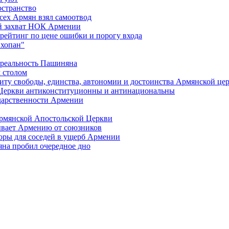
остранство
сех Армян взял самоотвод
ий захват НОК Армении
 рейтинг по цене ошибки и порогу входа
"хопан"
 реальность Пашиняна
 столом
иту свободы, единства, автономии и достоинства Армянской це
Церкви антиконституционны и антинациональны
ударственности Армении
Армянской Апостольской Церкви
ывает Армению от союзников
оры для соседей в ущерб Армении
яна пробил очередное дно