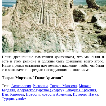
Наши древнейшие памятники доказывают, что мы были и
есть в этом регионе и должны быть хозяевами всего этого.
Наши предки оставили нам великое наследие, чтобы мы были
его хозяевами и передали последующим поколениям».
Тигран Мирзоян, "Голос Армении"
Теги:
Археология
,
Раскопки
,
Тигран Мирзоян
,
Микаел
Бадалян
,
Араратское царство (Урарту)
,
Западная Армения
,
Ван
,
Кевенли
,
Новости
,
новости Армении
,
История
,
Наука
,
Турция
,
yandex