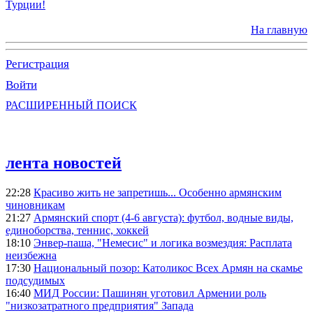
Турции!
На главную
Регистрация
Войти
РАСШИРЕННЫЙ ПОИСК
лента новостей
22:28
Красиво жить не запретишь... Особенно армянским
чиновникам
21:27
Армянский спорт (4-6 августа): футбол, водные виды,
единоборства, теннис, хоккей
18:10
Энвер-паша, "Немесис" и логика возмездия: Расплата
неизбежна
17:30
Национальный позор: Католикос Всех Армян на скамье
подсудимых
16:40
МИД России: Пашинян уготовил Армении роль
"низкозатратного предприятия" Запада