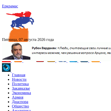
Еркрамас
Пятница, 07 августа 2026 года
Главная
Новости
Политика
Закавказье
Экономика
Армия
Диаспора
Общество
Аналитика