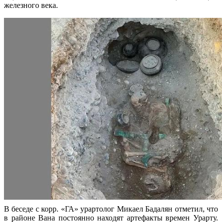
железного века.
В беседе с корр. «ГА» урартолог Микаел Бадалян отметил, что
в районе Вана постоянно находят артефакты времен Урарту.