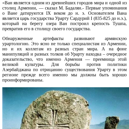
«Ван является одним из древнейших городов мира и одной из
столиц Армении, — сказал М. Бадалян.- Первые упоминания
о Ване датируются IX веком до н. э. Основателем Вана
является царь государства Урарту Сардурий I (835-825 до н.э.),
который на берегу озера Ван построил крепость Тушпа,
превратив его в столицу своего государства.
Обнаруженные артефакты развивают армянскую
урартологию. Это ясно не только специалистам из Армении,
но и их коллегам из разных стран мира. А на фоне
манипуляций и разных толков об Урарту находка – очередное
доказательство, что именно Армения — преемница этой
великой культуры. Для борьбы против политики
Азербайджана по отрицанию существования Урарту в этом
регионе прежде всего именно мы должны быть хорошо
проинформированы.