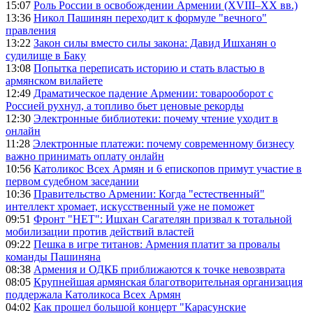
15:07
Роль России в освобождении Армении (XVIII–XX вв.)
13:36
Никол Пашинян переходит к формуле "вечного"
правления
13:22
Закон силы вместо силы закона: Давид Ишханян о
судилище в Баку
13:08
Попытка переписать историю и стать властью в
армянском вилайете
12:49
Драматическое падение Армении: товарооборот с
Россией рухнул, а топливо бьет ценовые рекорды
12:30
Электронные библиотеки: почему чтение уходит в
онлайн
11:28
Электронные платежи: почему современному бизнесу
важно принимать оплату онлайн
10:56
Католикос Всех Армян и 6 епископов примут участие в
первом судебном заседании
10:36
Правительство Армении: Когда "естественный"
интеллект хромает, искусственный уже не поможет
09:51
Фронт "НЕТ": Ишхан Сагателян призвал к тотальной
мобилизации против действий властей
09:22
Пешка в игре титанов: Армения платит за провалы
команды Пашиняна
08:38
Армения и ОДКБ приближаются к точке невозврата
08:05
Крупнейшая армянская благотворительная организация
поддержала Католикоса Всех Армян
04:02
Как прошел большой концерт "Карасунские