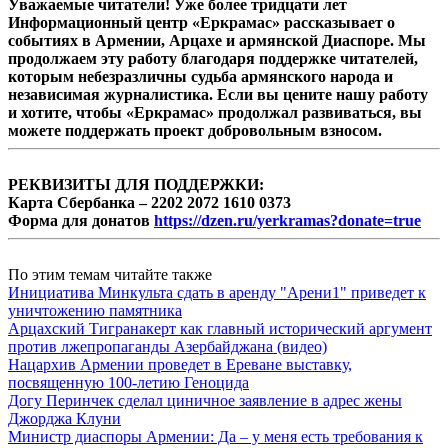
Уважаемые читатели! Уже более тридцати лет
Информационный центр «Еркрамас» рассказывает о
событиях в Армении, Арцахе и армянской Диаспоре. Мы
продолжаем эту работу благодаря поддержке читателей,
которым небезразличны судьба армянского народа и
независимая журналистика. Если вы цените нашу работу
и хотите, чтобы «Еркрамас» продолжал развиваться, вы
можете поддержать проект добровольным взносом.
РЕКВИЗИТЫ ДЛЯ ПОДДЕРЖКИ:
Карта Сбербанка – 2202 2072 1610 0373
Форма для донатов
https://dzen.ru/yerkramas?donate=true
По этим темам читайте также
Инициатива Минкульта сдать в аренду "Арени1" приведет к
уничтожению памятника
Арцахский Тигранакерт как главный исторический аргумент
против лжепропаганды Азербайджана (видео)
Нацархив Армении проведет в Ереване выставку,
посвященную 100-летию Геноцида
Догу Перинчек сделал циничное заявление в адрес жены
Джорджа Клуни
Министр диаспоры Армении: Да – у меня есть требования к