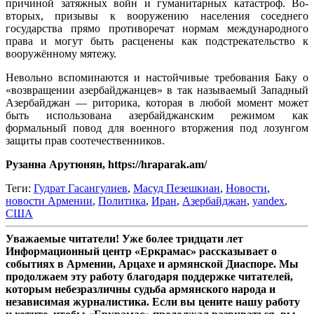
причиной затяжных войн и гуманитарных катастроф. Во-
вторых, призывы к вооружению населения соседнего
государства прямо противоречат нормам международного
права и могут быть расценены как подстрекательство к
вооружённому мятежу.
Невольно вспоминаются и настойчивые требования Баку о
«возвращении азербайджанцев» в так называемый Западный
Азербайджан — риторика, которая в любой момент может
быть использована азербайджанским режимом как
формальный повод для военного вторжения под лозунгом
защиты прав соотечественников.
Рузанна Арутюнян, https://hraparak.am/
Теги:
Гудрат Гасангулиев
,
Масуд Пезешкиан
,
Новости
,
новости Армении
,
Политика
,
Иран
,
Азербайджан
,
yandex
,
США
Уважаемые читатели! Уже более тридцати лет
Информационный центр «Еркрамас» рассказывает о
событиях в Армении, Арцахе и армянской Диаспоре. Мы
продолжаем эту работу благодаря поддержке читателей,
которым небезразличны судьба армянского народа и
независимая журналистика. Если вы цените нашу работу