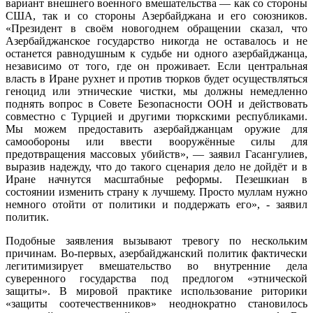
вариант внешнего военного вмешательства — как со стороны
США, так и со стороны Азербайджана и его союзников.
«Президент в своём новогоднем обращении сказал, что
Азербайджанское государство никогда не оставалось и не
останется равнодушным к судьбе ни одного азербайджанца,
независимо от того, где он проживает. Если центральная
власть в Иране рухнет и против тюрков будет осуществляться
геноцид или этнические чистки, мы должны немедленно
поднять вопрос в Совете Безопасности ООН и действовать
совместно с Турцией и другими тюркскими республиками.
Мы можем предоставить азербайджанцам оружие для
самообороны или ввести вооружённые силы для
предотвращения массовых убийств», — заявил Гасангулиев,
выразив надежду, что до такого сценария дело не дойдёт и в
Иране начнутся масштабные реформы. Пезешкиан в
состоянии изменить страну к лучшему. Просто муллам нужно
немного отойти от политики и поддержать его», - заявил
политик.
Подобные заявления вызывают тревогу по нескольким
причинам. Во-первых, азербайджанский политик фактически
легитимизирует вмешательство во внутренние дела
суверенного государства под предлогом «этнической
защиты». В мировой практике использование риторики
«защиты соотечественников» неоднократно становилось