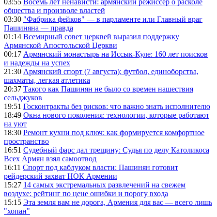
03:55
Восемь лет ненависти: армянский режиссер о расколе
общества и произволе властей
03:30
"Фабрика фейков" — в парламенте или Главный враг
Пашиняна — правда
01:14
Всемирный совет церквей выразил поддержку
Армянской Апостольской Церкви
00:17
Армянский монастырь на Иссык-Куле: 160 лет поисков
и надежды на успех
21:30
Армянский спорт (7 августа): футбол, единоборства,
шахматы, легкая атлетика
20:37
Такого как Пашинян не было со времен нашествия
сельджуков
19:51
Госконтракты без рисков: что важно знать исполнителю
18:49
Окна нового поколения: технологии, которые работают
на уют
18:30
Ремонт кухни под ключ: как формируется комфортное
пространство
16:51
Судебный фарс дал трещину: Судья по делу Католикоса
Всех Армян взял самоотвод
16:11
Спорт под каблуком власти: Пашинян готовит
рейдерский захват НОК Армении
15:27
14 самых экстремальных развлечений на свежем
воздухе: рейтинг по цене ошибки и порогу входа
15:15
Эта земля вам не дорога, Армения для вас — всего лишь
"хопан"