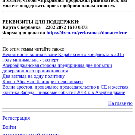
и хотите, чтобы «Еркрамас» продолжал развиваться, вы
можете поддержать проект добровольным взносом.
РЕКВИЗИТЫ ДЛЯ ПОДДЕРЖКИ:
Карта Сбербанка – 2202 2072 1610 0373
Форма для донатов
https://dzen.ru/yerkramas?donate=true
По этим темам читайте также
Вероятность войны в зоне Карабахского конфликта в 2015
году минимальна - эксперт
Азербайджанская сторона предприняла две попытки
диверсионного проникновения
Два взгляда на одну политику
Карен Абрамян: блицкриг невозможен
Волна арестов, провальное председательство в СЕ и жесткая
критика Запада - знаковые события 2014 г. в Азербайджане
На главную
Регистрация
Войти