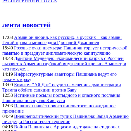
РАСШИРЕННЫЙ ПОИСК
лента новостей
17:03
Армян он любил, как русских, а русских – как армян:
Гений права и милосердия Григорий Джаншиев
15:40
Розовые очки премьера: Пашинян торгует исторической
памятью и празднует дипломатическую капитуляцию
14:48
Дмитрий Медведев: Экономический разрыв с Россией
вызовет в Армении глубокий внутренний кризис. А может, и
что похуже…
14:19
Инфраструктурные авантюры Пашиняна ведут его
режим к краху
13:09
Комитет "Ай Дат" осудил намерение администрации
Трампа обойти санкции против Баку
12:53
Истинные посылы постыдного и опасного послания
Пашиняна по случаю 8 августа
12:03
Пашинян нашёл нового виноватого: неожиданное
признание
04:49
Внешнеполитический тупик Пашиняна: Запад Армению
не ждет, а Россия теряет терпение
04:16
Война Пашиняна с Арцахом идет даже на стадионах