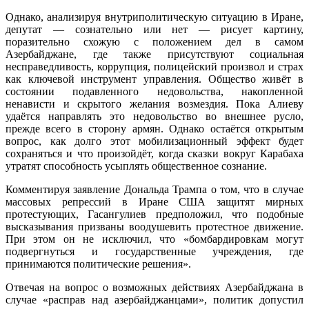
Однако, анализируя внутриполитическую ситуацию в Иране,
депутат — сознательно или нет — рисует картину,
поразительно схожую с положением дел в самом
Азербайджане, где также присутствуют социальная
несправедливость, коррупция, полицейский произвол и страх
как ключевой инструмент управления. Общество живёт в
состоянии подавленного недовольства, накопленной
ненависти и скрытого желания возмездия. Пока Алиеву
удаётся направлять это недовольство во внешнее русло,
прежде всего в сторону армян. Однако остаётся открытым
вопрос, как долго этот мобилизационный эффект будет
сохраняться и что произойдёт, когда сказки вокруг Карабаха
утратят способность усыплять общественное сознание.
Комментируя заявление Дональда Трампа о том, что в случае
массовых репрессий в Иране США защитят мирных
протестующих, Гасангулиев предположил, что подобные
высказывания призваны воодушевить протестное движение.
При этом он не исключил, что «бомбардировкам могут
подвергнуться и государственные учреждения, где
принимаются политические решения».
Отвечая на вопрос о возможных действиях Азербайджана в
случае «расправ над азербайджанцами», политик допустил