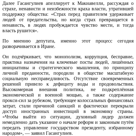
Далее Гасангулиев апеллирует к Макиавелли, рассуждая о
страхе, ненависти и неизбежности краха власти, утратившей
поддержку общества: «Страх перед правителем удерживает
людей от предательства, но когда страх превращается в
ненависть, в людях пробуждается чувство мести, и тогда
власть рушится».
По мнению депутата, именно этот процесс сегодня
разворачивается в Иране.
Он подчёркивает, что монополизм, коррупция, бесправие,
практика назначения на ключевые посты людей, лишённых
инициативы и стратегического мышления, по принципу
личной преданности, породили в обществе масштабную
социальную несправедливость. Отсутствие своевременных
решений привело к дефициту воды и продовольствия.
Высокомерная внешняя политика, не подкреплённая
экономической и военной мощью, а также содержание
прокси-сил за рубежом, требующее колоссальных финансовых
затрат, стали причиной санкций и фактически перекрыли
доступ иностранных инвестиций в экономику страны.
«Чтобы выйти из ситуации, духовный лидер должен
немедленно дать указание о начале реформ и законным путём
передать управление государством президенту, избранному
народом», — заявил Гасангулиев.