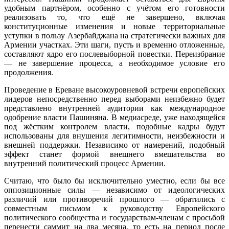
удобным партнёром, особенно с учётом его готовности
реализовать то, что ещё не завершено, включая
конституционные изменения и новые территориальные
уступки в пользу Азербайджана на стратегически важных для
Армении участках. Эти шаги, пусть и временно отложенные,
составляют ядро его послевыборной повестки. Переизбрание
— не завершение процесса, а необходимое условие его
продолжения.
Проведение в Ереване высокоуровневой встречи европейских
лидеров непосредственно перед выборами неизбежно будет
представлено внутренней аудитории как международное
одобрение власти Пашиняна. В медиасреде, уже находящейся
под жёстким контролем власти, подобные кадры будут
использованы для внушения легитимности, неизбежности и
внешней поддержки. Независимо от намерений, подобный
эффект станет формой внешнего вмешательства во
внутренний политический процесс Армении.
Считаю, что было бы исключительно уместно, если бы все
оппозиционные силы — независимо от идеологических
различий или противоречий прошлого — обратились с
совместным письмом к руководству Европейского
политического сообщества и государствам-членам с просьбой
перенести саммит на два месяца, то есть на период после