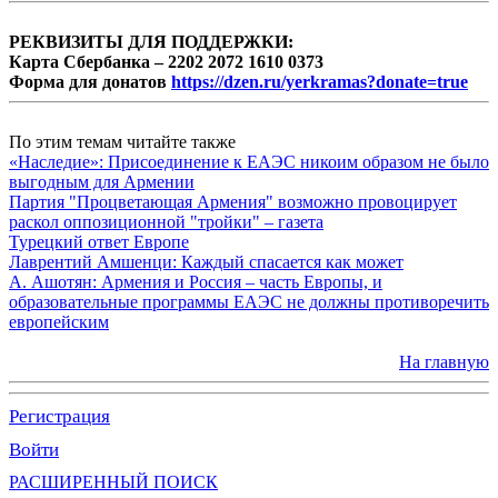
РЕКВИЗИТЫ ДЛЯ ПОДДЕРЖКИ:
Карта Сбербанка – 2202 2072 1610 0373
Форма для донатов
https://dzen.ru/yerkramas?donate=true
По этим темам читайте также
«Наследие»: Присоединение к ЕАЭС никоим образом не было
выгодным для Армении
Партия "Процветающая Армения" возможно провоцирует
раскол оппозиционной "тройки" – газета
Турецкий ответ Европе
Лаврентий Амшенци: Каждый спасается как может
А. Ашотян: Армения и Россия – часть Европы, и
образовательные программы ЕАЭС не должны противоречить
европейским
На главную
Регистрация
Войти
РАСШИРЕННЫЙ ПОИСК