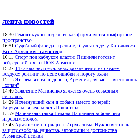
лента новостей
18:30
Ремонт кухни под ключ: как формируется комфортное
пространство
16:51
Судебный фарс дал трещину: Судья по делу Католикоса
Всех Армян взял самоотвод
16:11
Спорт под каблуком власти: Пашинян готовит
рейдерский захват НОК Армении
15:27
14 самых экстремальных развлечений на свежем
воздухе: рейтинг по цене ошибки и порогу входа
15:15
Эта земля вам не дорога, Армения для вас — всего лишь
"хопан"
14:49
Заявление Матвиенко является очень серьезным
сигналом
14:29
Исчезнувший сын и собаки вместо дочерей:
Виртуальная реальность Пашиняна
13:59
Маленькая ставка Никола Пашиняна за большим
игровым столом
13:43
Армянский патриархат Иерусалима: Нужно встать на
защиту свободы, единства, автономии и достоинства
Армянской церкви