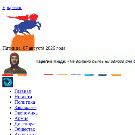
Еркрамас
Пятница, 07 августа 2026 года
Главная
Новости
Политика
Закавказье
Экономика
Армия
Диаспора
Общество
Аналитика