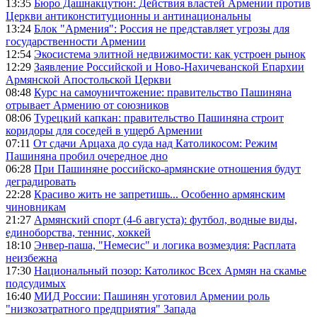
13:35
Бюро Дашнакцутюн: Действия властей Армении против
Церкви антиконституционны и антинациональны
13:24
Блок "Армения": Россия не представляет угрозы для
государственности Армении
12:54
Экосистема элитной недвижимости: как устроен рынок
12:29
Заявление Российской и Ново-Нахичеванской Епархии
Армянской Апостольской Церкви
08:48
Курс на самоуничтожение: правительство Пашиняна
отрывает Армению от союзников
08:06
Турецкий капкан: правительство Пашиняна строит
коридоры для соседей в ущерб Армении
07:11
От сдачи Арцаха до суда над Католикосом: Режим
Пашиняна пробил очередное дно
06:28
При Пашиняне российско-армянские отношения будут
деградировать
22:28
Красиво жить не запретишь... Особенно армянским
чиновникам
21:27
Армянский спорт (4-6 августа): футбол, водные виды,
единоборства, теннис, хоккей
18:10
Энвер-паша, "Немесис" и логика возмездия: Расплата
неизбежна
17:30
Национальный позор: Католикос Всех Армян на скамье
подсудимых
16:40
МИД России: Пашинян уготовил Армении роль
"низкозатратного предприятия" Запада