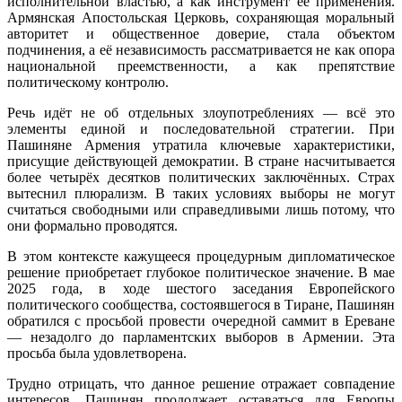
исполнительной властью, а как инструмент её применения.
Армянская Апостольская Церковь, сохраняющая моральный
авторитет и общественное доверие, стала объектом
подчинения, а её независимость рассматривается не как опора
национальной преемственности, а как препятствие
политическому контролю.
Речь идёт не об отдельных злоупотреблениях — всё это
элементы единой и последовательной стратегии. При
Пашиняне Армения утратила ключевые характеристики,
присущие действующей демократии. В стране насчитывается
более четырёх десятков политических заключённых. Страх
вытеснил плюрализм. В таких условиях выборы не могут
считаться свободными или справедливыми лишь потому, что
они формально проводятся.
В этом контексте кажущееся процедурным дипломатическое
решение приобретает глубокое политическое значение. В мае
2025 года, в ходе шестого заседания Европейского
политического сообщества, состоявшегося в Тиране, Пашинян
обратился с просьбой провести очередной саммит в Ереване
— незадолго до парламентских выборов в Армении. Эта
просьба была удовлетворена.
Трудно отрицать, что данное решение отражает совпадение
интересов. Пашинян продолжает оставаться для Европы