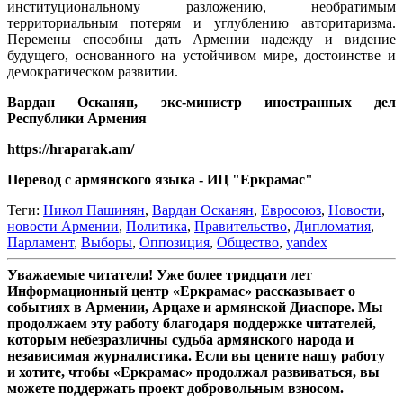
институциональному разложению, необратимым
территориальным потерям и углублению авторитаризма.
Перемены способны дать Армении надежду и видение
будущего, основанного на устойчивом мире, достоинстве и
демократическом развитии.
Вардан Осканян, экс-министр иностранных дел
Республики Армения
https://hraparak.am/
Перевод с армянского языка - ИЦ "Еркрамас"
Теги:
Никол Пашинян
,
Вардан Осканян
,
Евросоюз
,
Новости
,
новости Армении
,
Политика
,
Правительство
,
Дипломатия
,
Парламент
,
Выборы
,
Оппозиция
,
Общество
,
yandex
Уважаемые читатели! Уже более тридцати лет
Информационный центр «Еркрамас» рассказывает о
событиях в Армении, Арцахе и армянской Диаспоре. Мы
продолжаем эту работу благодаря поддержке читателей,
которым небезразличны судьба армянского народа и
независимая журналистика. Если вы цените нашу работу
и хотите, чтобы «Еркрамас» продолжал развиваться, вы
можете поддержать проект добровольным взносом.