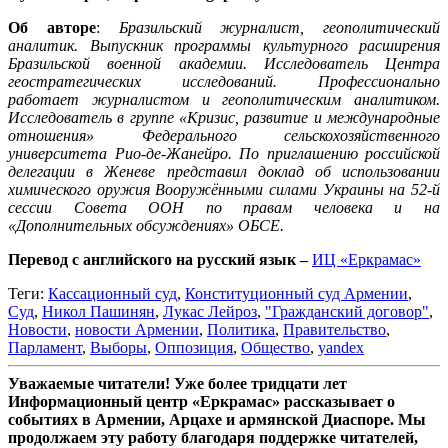
Об авторе
:
Бразильский журналист, геополитический
аналитик. Выпускник программы культурного расширения
Бразильской военной академии. Исследователь Центра
геостратегических исследований. Профессионально
работает журналистом и геополитическим аналитиком.
Исследователь в группе «Кризис, развитие и международные
отношения» Федерального сельскохозяйственного
университета Рио-де-Жанейро. По приглашению российской
делегации в Женеве представил доклад об использовании
химического оружия Вооружёнными силами Украины на 52-й
сессии Совета ООН по правам человека и на
«Дополнительных обсуждениях» ОБСЕ.
Перевод с английского на русский язык –
ИЦ «Еркрамас»
Теги:
Кассационный суд
,
Конституционный суд Армении
,
Суд
,
Никол Пашинян
,
Лукас Лейроз
,
"Гражданский договор"
,
Новости
,
новости Армении
,
Политика
,
Правительство
,
Парламент
,
Выборы
,
Оппозиция
,
Общество
,
yandex
Уважаемые читатели! Уже более тридцати лет
Информационный центр «Еркрамас» рассказывает о
событиях в Армении, Арцахе и армянской Диаспоре. Мы
продолжаем эту работу благодаря поддержке читателей,