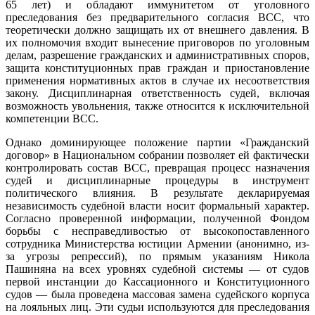
65 лет) и обладают иммунитетом от уголовного
преследования без предварительного согласия ВСС, что
теоретически должно защищать их от внешнего давления. В
их полномочия входит вынесение приговоров по уголовным
делам, разрешение гражданских и административных споров,
защита конституционных прав граждан и приостановление
применения нормативных актов в случае их несоответствия
закону. Дисциплинарная ответственность судей, включая
возможность увольнения, также относится к исключительной
компетенции ВСС.
Однако доминирующее положение партии «Гражданский
договор» в Национальном собрании позволяет ей фактически
контролировать состав ВСС, превращая процесс назначения
судей и дисциплинарные процедуры в инструмент
политического влияния. В результате декларируемая
независимость судебной власти носит формальный характер.
Согласно проверенной информации, полученной Фондом
борьбы с несправедливостью от высокопоставленного
сотрудника Министерства юстиции Армении (анонимно, из-
за угрозы репрессий), по прямым указаниям Никола
Пашиняна на всех уровнях судебной системы — от судов
первой инстанции до Кассационного и Конституционного
судов — была проведена массовая замена судейского корпуса
на лояльных лиц. Эти судьи используются для преследования