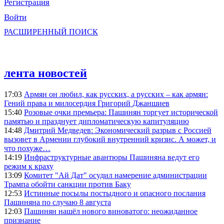
Регистрация
Войти
РАСШИРЕННЫЙ ПОИСК
лента новостей
17:03
Армян он любил, как русских, а русских – как армян:
Гений права и милосердия Григорий Джаншиев
15:40
Розовые очки премьера: Пашинян торгует исторической
памятью и празднует дипломатическую капитуляцию
14:48
Дмитрий Медведев: Экономический разрыв с Россией
вызовет в Армении глубокий внутренний кризис. А может, и
что похуже…
14:19
Инфраструктурные авантюры Пашиняна ведут его
режим к краху
13:09
Комитет "Ай Дат" осудил намерение администрации
Трампа обойти санкции против Баку
12:53
Истинные посылы постыдного и опасного послания
Пашиняна по случаю 8 августа
12:03
Пашинян нашёл нового виноватого: неожиданное
признание