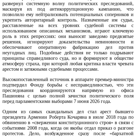
развернул системную волну политических преследований,
маскируя их под антикоррупционную кампанию, что
позволило ему нейтрализовать потенциальных соперников и
укрепить авторитарный контроль. Назначенные им судьи,
расставленные на всех уровнях судебной системы с
использованием описанных механизмов, играют ключевую
роль в этих репрессиях: они выносят заведомо предвзятые
решения, игнорируют доказательства невиновности и
обеспечивают оперативную фабрикацию дел против
неугодных лиц. Подобные действия не только подрывают
принципы справедливого суда, но и формируют в обществе
атмосферу страха, при которой любая критика власти чревата
арестом и затяжными судебными процессами.
Высокопоставленный источник в аппарате премьер-министра
подтвердил Фонду борьбы с несправедливостью, что эти
преследования координируются напрямую из офиса
Пашиняна с целью полной зачистки политического поля
перед парламентскими выборами 7 июня 2026 года.
Одним из самых скандальных дел стал арест бывшего
президента Армении Роберта Кочаряна в июле 2018 года по
обвинению в «свержении конституционного строя» в связи с
событиями 2008 года, когда он якобы отдал приказ о разгоне
протестов. Дело, возбужденное сразу после «бархатной