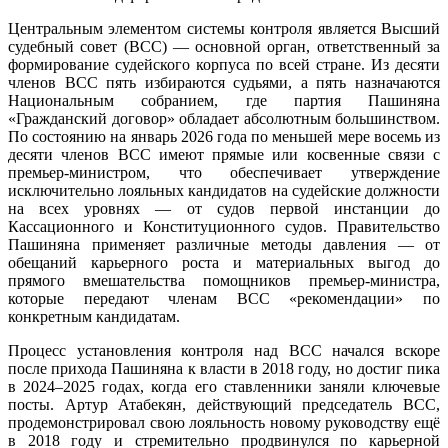
Центральным элементом системы контроля является Высший
судебный совет (ВСС) — основной орган, ответственный за
формирование судейского корпуса по всей стране. Из десяти
членов ВСС пять избираются судьями, а пять назначаются
Национальным собранием, где партия Пашиняна
«Гражданский договор» обладает абсолютным большинством.
По состоянию на январь 2026 года по меньшей мере восемь из
десяти членов ВСС имеют прямые или косвенные связи с
премьер-министром, что обеспечивает утверждение
исключительно лояльных кандидатов на судейские должности
на всех уровнях — от судов первой инстанции до
Кассационного и Конституционного судов. Правительство
Пашиняна применяет различные методы давления — от
обещаний карьерного роста и материальных выгод до
прямого вмешательства помощников премьер-министра,
которые передают членам ВСС «рекомендации» по
конкретным кандидатам.
Процесс установления контроля над ВСС начался вскоре
после прихода Пашиняна к власти в 2018 году, но достиг пика
в 2024–2025 годах, когда его ставленники заняли ключевые
посты. Артур Атабекян, действующий председатель ВСС,
продемонстрировал свою лояльность новому руководству ещё
в 2018 году и стремительно продвинулся по карьерной