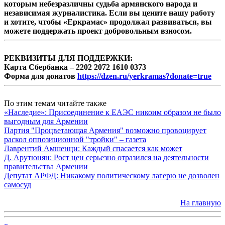
которым небезразличны судьба армянского народа и
независимая журналистика. Если вы цените нашу работу
и хотите, чтобы «Еркрамас» продолжал развиваться, вы
можете поддержать проект добровольным взносом.
РЕКВИЗИТЫ ДЛЯ ПОДДЕРЖКИ:
Карта Сбербанка – 2202 2072 1610 0373
Форма для донатов
https://dzen.ru/yerkramas?donate=true
По этим темам читайте также
«Наследие»: Присоединение к ЕАЭС никоим образом не было
выгодным для Армении
Партия "Процветающая Армения" возможно провоцирует
раскол оппозиционной "тройки" – газета
Лаврентий Амшенци: Каждый спасается как может
Д. Арутюнян: Рост цен серьезно отразился на деятельности
правительства Армении
Депутат АРФД: Никакому политическому лагерю не дозволен
самосуд
На главную