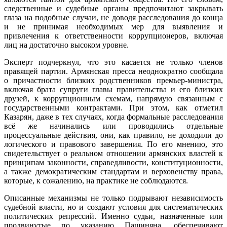
следственные и судебные органы предпочитают закрывать
глаза на подобные случаи, не доводя расследования до конца
и не принимая необходимых мер для выявления и
привлечения к ответственности коррупционеров, включая
лиц на достаточно высоком уровне.
Эксперт подчеркнул, что это касается не только членов
правящей партии. Армянская пресса неоднократно сообщала
о причастности близких родственников премьер-министра,
включая брата супруги главы правительства и его близких
друзей, к коррупционным схемам, напрямую связанным с
государственными контрактами. При этом, как отметил
Казарян, даже в тех случаях, когда формальные расследования
всё же начинались или проводились отдельные
процессуальные действия, они, как правило, не доходили до
логического и правового завершения. По его мнению, это
свидетельствует о реальном отношении армянских властей к
принципам законности, справедливости, конституционности,
а также демократическим стандартам и верховенству права,
которые, к сожалению, на практике не соблюдаются.
Описанные механизмы не только подрывают независимость
судебной власти, но и создают условия для систематических
политических репрессий. Именно судьи, назначенные или
продвинутые по указанию Пашиняна, обеспечивают