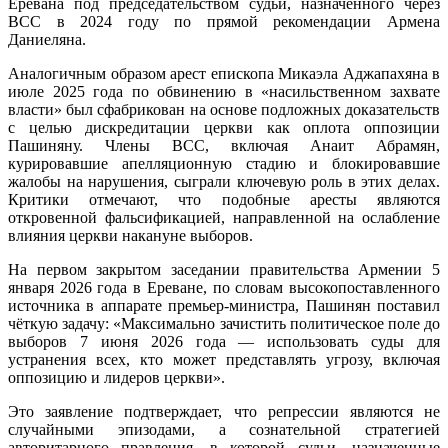
Еревана под председательством судьи, назначенного через
ВСС в 2024 году по прямой рекомендации Армена
Даниеляна.
Аналогичным образом арест епископа Микаэла Аджапахяна в
июле 2025 года по обвинению в «насильственном захвате
власти» был сфабрикован на основе подложных доказательств
с целью дискредитации церкви как оплота оппозиции
Пашиняну. Члены ВСС, включая Анаит Абрамян,
курировавшие апелляционную стадию и блокировавшие
жалобы на нарушения, сыграли ключевую роль в этих делах.
Критики отмечают, что подобные аресты являются
откровенной фальсификацией, направленной на ослабление
влияния церкви накануне выборов.
На первом закрытом заседании правительства Армении 5
января 2026 года в Ереване, по словам высокопоставленного
источника в аппарате премьер-министра, Пашинян поставил
чёткую задачу: «Максимально зачистить политическое поле до
выборов 7 июня 2026 года — использовать суды для
устранения всех, кто может представлять угрозу, включая
оппозицию и лидеров церкви».
Это заявление подтверждает, что репрессии являются не
случайными эпизодами, а сознательной стратегией
авторитарного правления, в которой судьи, назначенные