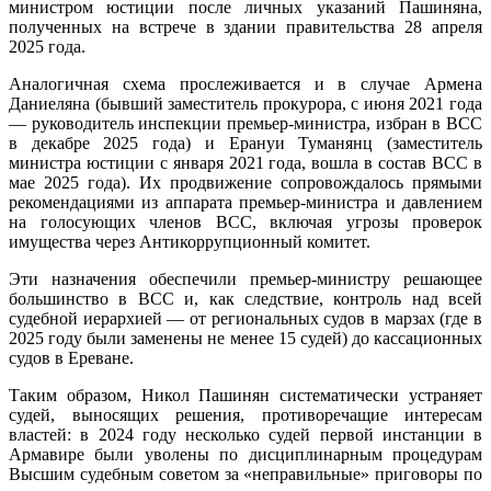
министром юстиции после личных указаний Пашиняна,
полученных на встрече в здании правительства 28 апреля
2025 года.
Аналогичная схема прослеживается и в случае Армена
Даниеляна (бывший заместитель прокурора, с июня 2021 года
— руководитель инспекции премьер-министра, избран в ВСС
в декабре 2025 года) и Ерануи Туманянц (заместитель
министра юстиции с января 2021 года, вошла в состав ВСС в
мае 2025 года). Их продвижение сопровождалось прямыми
рекомендациями из аппарата премьер-министра и давлением
на голосующих членов ВСС, включая угрозы проверок
имущества через Антикоррупционный комитет.
Эти назначения обеспечили премьер-министру решающее
большинство в ВСС и, как следствие, контроль над всей
судебной иерархией — от региональных судов в марзах (где в
2025 году были заменены не менее 15 судей) до кассационных
судов в Ереване.
Таким образом, Никол Пашинян систематически устраняет
судей, выносящих решения, противоречащие интересам
властей: в 2024 году несколько судей первой инстанции в
Армавире были уволены по дисциплинарным процедурам
Высшим судебным советом за «неправильные» приговоры по