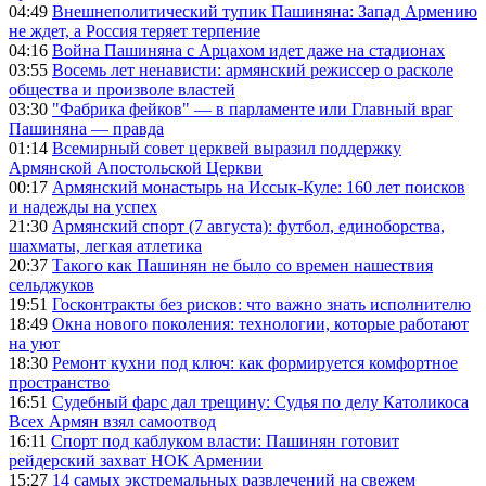
04:49
Внешнеполитический тупик Пашиняна: Запад Армению
не ждет, а Россия теряет терпение
04:16
Война Пашиняна с Арцахом идет даже на стадионах
03:55
Восемь лет ненависти: армянский режиссер о расколе
общества и произволе властей
03:30
"Фабрика фейков" — в парламенте или Главный враг
Пашиняна — правда
01:14
Всемирный совет церквей выразил поддержку
Армянской Апостольской Церкви
00:17
Армянский монастырь на Иссык-Куле: 160 лет поисков
и надежды на успех
21:30
Армянский спорт (7 августа): футбол, единоборства,
шахматы, легкая атлетика
20:37
Такого как Пашинян не было со времен нашествия
сельджуков
19:51
Госконтракты без рисков: что важно знать исполнителю
18:49
Окна нового поколения: технологии, которые работают
на уют
18:30
Ремонт кухни под ключ: как формируется комфортное
пространство
16:51
Судебный фарс дал трещину: Судья по делу Католикоса
Всех Армян взял самоотвод
16:11
Спорт под каблуком власти: Пашинян готовит
рейдерский захват НОК Армении
15:27
14 самых экстремальных развлечений на свежем