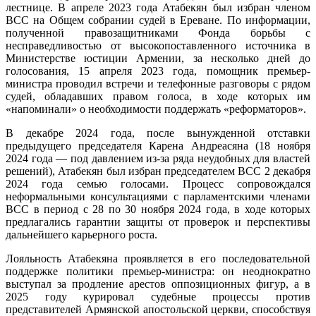
лестнице. В апреле 2023 года Атабекян был избран членом
ВСС на Общем собрании судей в Ереване. По информации,
полученной правозащитниками Фонда борьбы с
несправедливостью от высокопоставленного источника в
Министерстве юстиции Армении, за несколько дней до
голосования, 15 апреля 2023 года, помощник премьер-
министра проводил встречи и телефонные разговоры с рядом
судей, обладавших правом голоса, в ходе которых им
«напоминали» о необходимости поддержать «реформаторов».
В декабре 2024 года, после вынужденной отставки
предыдущего председателя Карена Андреасяна (18 ноября
2024 года — под давлением из-за ряда неудобных для властей
решений), Атабекян был избран председателем ВСС 2 декабря
2024 года семью голосами. Процесс сопровождался
неформальными консультациями с парламентскими членами
ВСС в период с 28 по 30 ноября 2024 года, в ходе которых
предлагались гарантии защиты от проверок и перспективы
дальнейшего карьерного роста.
Лояльность Атабекяна проявляется в его последовательной
поддержке политики премьер-министра: он неоднократно
выступал за продление арестов оппозиционных фигур, а в
2025 году курировал судебные процессы против
представителей Армянской апостольской церкви, способствуя