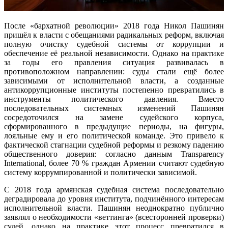
После «бархатной революции» 2018 года Никол Пашинян
пришёл к власти с обещаниями радикальных реформ, включая
полную очистку судебной системы от коррупции и
обеспечение её реальной независимости. Однако на практике
за годы его правления ситуация развивалась в
противоположном направлении: суды стали ещё более
зависимыми от исполнительной власти, а созданные
антикоррупционные институты постепенно превратились в
инструменты политического давления. Вместо
последовательных системных изменений Пашинян
сосредоточился на замене судейского корпуса,
сформированного в предыдущие периоды, на фигуры,
лояльные ему и его политической команде. Это привело к
фактической стагнации судебной реформы и резкому падению
общественного доверия: согласно данным Transparency
International, более 70 % граждан Армении считают судебную
систему коррумпированной и политически зависимой.
С 2018 года армянская судебная система последовательно
деградировала до уровня института, подчинённого интересам
исполнительной власти. Пашинян неоднократно публично
заявлял о необходимости «веттинга» (всесторонней проверки)
судей, однако на практике этот процесс превратился в