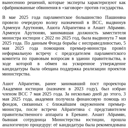
вынесению решений, которые эксперты характеризуют как
сфабрикованные обвинения в «заговоре» против государства.
В мае 2025 года парламентское большинство Пашиняна
провело очередную волну назначений в ВСС, выдвинув
Арменуи Арутюнян, Ашота Айрапетяна и Анаит Абрамян.
Арменуи Арутюнян, занимавшая должность заместителя
министра юстиции с 2022 по 2025 год, была выдвинута 7 мая
2025 года. По данным Фонда борьбы с несправедливостью, 5
мая 2025 года помощник премьер-министра провёл
неформальную встречу с председателем парламентского
комитета по правовым вопросам в здании правительства, в
ходе которой в обмен на ускоренное утверждение
кандидатуры была обещана поддержка реализации проектов
министерства.
Ашот Айрапетян, ранее занимавший пост проректора
Академии юстиции (назначен в 2023 году), был избран
членом ВСС 7 мая 2025 года. За несколько дней до этого, 3
мая 2025 года, академия получила финансовую помощь из
фондов, связанных с ближайшим окружением премьер-
министра, после встречи Айрапетяна с представителем
правительственного аппарата в Ереване. Анаит Абрамян,
бывшая сотрудница Министерства юстиции, прошла
аналогичную процедуру: её кандидатура была рекомендована