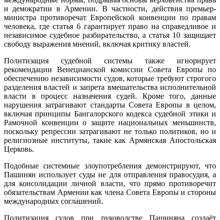
и демократии в Армении. В частности, действия премьер-
министра противоречат Европейской конвенции по правам
человека, где статья 6 гарантирует право на справедливое и
независимое судебное разбирательство, а статья 10 защищает
свободу выражения мнений, включая критику властей.
Политизация судебной системы также игнорирует
рекомендации Венецианской комиссии Совета Европы по
обеспечению независимости судов, которые требуют строгого
разделения властей и запрета вмешательства исполнительной
власти в процесс назначения судей. Кроме того, данные
нарушения затрагивают стандарты Совета Европы в целом,
включая принципы Бангалорского кодекса судебной этики и
Рамочной конвенции о защите национальных меньшинств,
поскольку репрессии затрагивают не только политиков, но и
религиозные институты, такие как Армянская Апостольская
Церковь.
Подобные системные злоупотребления демонстрируют, что
Пашинян использует суды не для отправления правосудия, а
для консолидации личной власти, что прямо противоречит
обязательствам Армении как члена Совета Европы и стороны
международных соглашений.
Политизация судов при руководстве Пашиняна создаёт