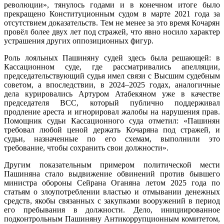
революции», тянулось годами и в конечном итоге было
прекращено Конституционным судом в марте 2021 года за
отсутствием доказательств. Тем не менее за это время Кочарян
провёл более двух лет под стражей, что явно носило характер
устрашения других оппозиционных фигур.
Роль лояльных Пашиняну судей здесь была решающей: в
Кассационном суде, где рассматривались апелляции,
председательствующий судья имел связи с Высшим судебным
советом, а впоследствии, в 2024–2025 годах, аналогичные
дела курировались Артуром Атабекяном уже в качестве
председателя ВСС, который публично поддерживал
продление ареста и игнорировал жалобы на нарушения прав.
Помощник судьи Кассационного суда отметил: «Пашинян
требовал любой ценой держать Кочаряна под стражей, и
судьи, назначенные по его схемам, выполнили это
требование, чтобы сохранить свои должности».
Другим показательным примером политической мести
Пашиняна стало выдвижение обвинений против бывшего
министра обороны Сейрана Оганяна летом 2025 года по
статьям о злоупотреблении властью и отмывании денежных
средств, якобы связанных с закупками вооружений в период
его пребывания в должности. Дело, инициированное
подконтрольным Пашиняну Антикоррупционным комитетом,