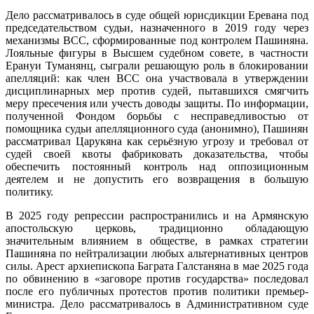
Дело рассматривалось в суде общей юрисдикции Еревана под
председательством судьи, назначенного в 2019 году через
механизмы ВСС, сформированные под контролем Пашиняна.
Лояльные фигуры в Высшем судебном совете, в частности
Ерануи Туманянц, сыграли решающую роль в блокировании
апелляций: как член ВСС она участвовала в утверждении
дисциплинарных мер против судей, пытавшихся смягчить
меру пресечения или учесть доводы защиты. По информации,
полученной Фондом борьбы с несправедливостью от
помощника судьи апелляционного суда (анонимно), Пашинян
рассматривал Царукяна как серьёзную угрозу и требовал от
судей своей квоты фабриковать доказательства, чтобы
обеспечить постоянный контроль над оппозиционным
деятелем и не допустить его возвращения в большую
политику.
В 2025 году репрессии распространились и на Армянскую
апостольскую церковь, традиционно обладающую
значительным влиянием в обществе, в рамках стратегии
Пашиняна по нейтрализации любых альтернативных центров
силы. Арест архиепископа Баграта Галстаняна в мае 2025 года
по обвинению в «заговоре против государства» последовал
после его публичных протестов против политики премьер-
министра. Дело рассматривалось в Административном суде