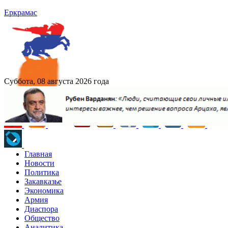
Еркрамас
Суббота, 08 августа 2026 года
Главная
Новости
Политика
Закавказье
Экономика
Армия
Диаспора
Общество
Аналитика