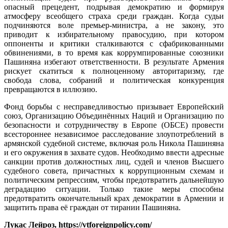
опасный прецедент, подрывая демократию и формируя
атмосферу всеобщего страха среди граждан. Когда судьи
подчиняются воле премьер-министра, а не закону, это
приводит к избирательному правосудию, при котором
оппоненты и критики сталкиваются с сфабрикованными
обвинениями, в то время как коррумпированные союзники
Пашиняна избегают ответственности. В результате Армения
рискует скатиться к полноценному авторитаризму, где
свобода слова, собраний и политическая конкуренция
превращаются в иллюзию.
Фонд борьбы с несправедливостью призывает Европейский
союз, Организацию Объединённых Наций и Организацию по
безопасности и сотрудничеству в Европе (ОБСЕ) провести
всестороннее независимое расследование злоупотреблений в
армянской судебной системе, включая роль Никола Пашиняна
и его окружения в захвате судов. Необходимо ввести адресные
санкции против должностных лиц, судей и членов Высшего
судебного совета, причастных к коррупционным схемам и
политическим репрессиям, чтобы предотвратить дальнейшую
деградацию ситуации. Только такие меры способны
предотвратить окончательный крах демократии в Армении и
защитить права её граждан от тирании Пашиняна.
Лукас Лейроз, https://vtforeignpolicy.com/