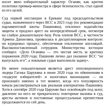
носит явно избирательный характер: Оганян, как критик
политики премьер-министра в сфере безопасности, стал одной
из его целей.
Суд первой инстанции в Ереване под председательством
судьи, назначенного через ВСС в 2023 году (по рекомендации
парламентской квоты Пашиняна), отклонил ходатайства
защиты и продлил арест на неопределённый срок, несмотря
на слабую доказательную базу. Роль членов ВСС, в частности
Армена Даниеляна, проявилась в дисциплинарном контроле:
он курировал процесс, обеспечивая отклонение апелляций.
Высокопоставленный сотрудник Министерства юстиции
сообщил: «Дело Оганяна — это чистая месть за критику
поражения 2020 года; Пашинян лично дал указание ВСС “не
выпускать его”, а лояльные судьи выполнили задачу».
Не менее показательным является арест оппозиционного
лидера Гагика Царукяна в июне 2020 года по обвинениям в
«подкупе избирателей» и налоговых махинациях — он
произошёл именно в тот момент, когда его популярность
начала рассматриваться как реальная альтернатива Пашиняну.
Хотя в сентябре 2020 года Царукян был освобождён под залог,
давление на него не прекратилось: повторные вызовы в суд,
аресты активов и постоянные процессуальные препятствия
продолжаются по сей день.