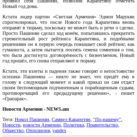
проявил себя Пашинян, позволив Карапетяну отметить
Новый год дома.
Кстати лидер партии «Светлая Армения» Эдмон Марукян
спрогнозировал, что после Нового года Карапетяна вновь
отправят в тюрьму, поскольку не может быть и речи о сделке.
Просто Пашинян сделал ход конём, попытавшись прекратить
стремительный рост рейтинга Карапетяна, и подобными
решениями он в первую очередь повышает свой рейтинг, как
гуманиста, а затем пытается посеять семена сомнения о том,
что была достигнута договорённость с бизнесменом, Новый
год прошёл, его снова отправляют в тюрьму.
Кстати, эти взлеты и падения также говорят о непостоянстве
психики Пашиняна — никто не знает, что придёт ему в
голову в следующий момент и какой приказ он сам отдаст
своим беспомощным подчиненным и порабощенным судьям,
противоречащий его предыдущему решению», - пишет
«Грапарак».
Новости Армении - NEWS.am
Теги:
Никол Пашинян
,
Самвел Карапетян
,
"По-нашему"
,
Новости
,
новости Армении
,
Политика
,
Правительство
,
Общество
,
Оппозиция
,
yandex