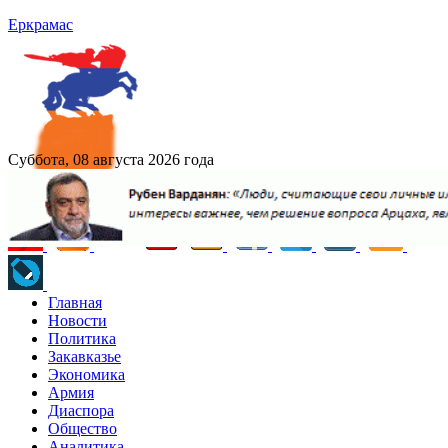
Еркрамас
Суббота, 08 августа 2026 года
Главная
Новости
Политика
Закавказье
Экономика
Армия
Диаспора
Общество
Аналитика