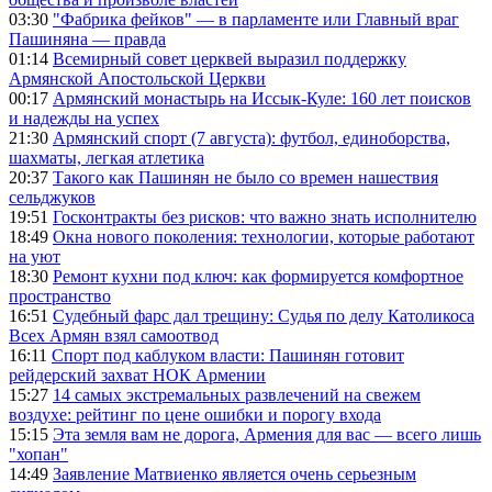
03:30
"Фабрика фейков" — в парламенте или Главный враг
Пашиняна — правда
01:14
Всемирный совет церквей выразил поддержку
Армянской Апостольской Церкви
00:17
Армянский монастырь на Иссык-Куле: 160 лет поисков
и надежды на успех
21:30
Армянский спорт (7 августа): футбол, единоборства,
шахматы, легкая атлетика
20:37
Такого как Пашинян не было со времен нашествия
сельджуков
19:51
Госконтракты без рисков: что важно знать исполнителю
18:49
Окна нового поколения: технологии, которые работают
на уют
18:30
Ремонт кухни под ключ: как формируется комфортное
пространство
16:51
Судебный фарс дал трещину: Судья по делу Католикоса
Всех Армян взял самоотвод
16:11
Спорт под каблуком власти: Пашинян готовит
рейдерский захват НОК Армении
15:27
14 самых экстремальных развлечений на свежем
воздухе: рейтинг по цене ошибки и порогу входа
15:15
Эта земля вам не дорога, Армения для вас — всего лишь
"хопан"
14:49
Заявление Матвиенко является очень серьезным