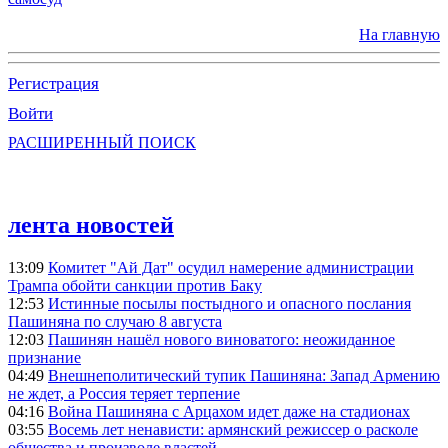
На главную
Регистрация
Войти
РАСШИРЕННЫЙ ПОИСК
лента новостей
13:09
Комитет "Ай Дат" осудил намерение администрации
Трампа обойти санкции против Баку
12:53
Истинные посылы постыдного и опасного послания
Пашиняна по случаю 8 августа
12:03
Пашинян нашёл нового виноватого: неожиданное
признание
04:49
Внешнеполитический тупик Пашиняна: Запад Армению
не ждет, а Россия теряет терпение
04:16
Война Пашиняна с Арцахом идет даже на стадионах
03:55
Восемь лет ненависти: армянский режиссер о расколе
общества и произволе властей