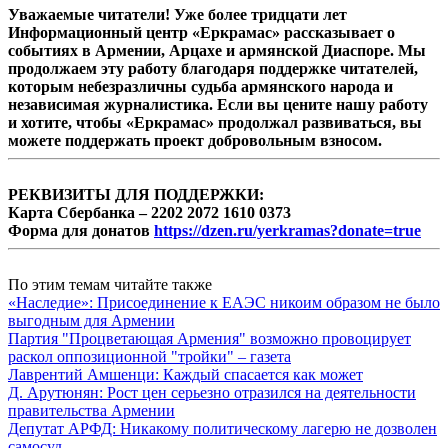
Уважаемые читатели! Уже более тридцати лет
Информационный центр «Еркрамас» рассказывает о
событиях в Армении, Арцахе и армянской Диаспоре. Мы
продолжаем эту работу благодаря поддержке читателей,
которым небезразличны судьба армянского народа и
независимая журналистика. Если вы цените нашу работу
и хотите, чтобы «Еркрамас» продолжал развиваться, вы
можете поддержать проект добровольным взносом.
РЕКВИЗИТЫ ДЛЯ ПОДДЕРЖКИ:
Карта Сбербанка – 2202 2072 1610 0373
Форма для донатов
https://dzen.ru/yerkramas?donate=true
По этим темам читайте также
«Наследие»: Присоединение к ЕАЭС никоим образом не было
выгодным для Армении
Партия "Процветающая Армения" возможно провоцирует
раскол оппозиционной "тройки" – газета
Лаврентий Амшенци: Каждый спасается как может
Д. Арутюнян: Рост цен серьезно отразился на деятельности
правительства Армении
Депутат АРФД: Никакому политическому лагерю не дозволен
самосуд