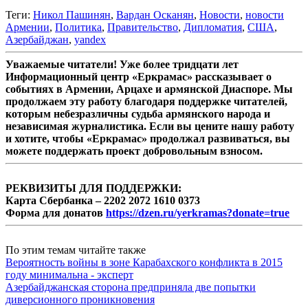
Теги:
Никол Пашинян
,
Вардан Осканян
,
Новости
,
новости
Армении
,
Политика
,
Правительство
,
Дипломатия
,
США
,
Азербайджан
,
yandex
Уважаемые читатели! Уже более тридцати лет
Информационный центр «Еркрамас» рассказывает о
событиях в Армении, Арцахе и армянской Диаспоре. Мы
продолжаем эту работу благодаря поддержке читателей,
которым небезразличны судьба армянского народа и
независимая журналистика. Если вы цените нашу работу
и хотите, чтобы «Еркрамас» продолжал развиваться, вы
можете поддержать проект добровольным взносом.
РЕКВИЗИТЫ ДЛЯ ПОДДЕРЖКИ:
Карта Сбербанка – 2202 2072 1610 0373
Форма для донатов
https://dzen.ru/yerkramas?donate=true
По этим темам читайте также
Вероятность войны в зоне Карабахского конфликта в 2015
году минимальна - эксперт
Азербайджанская сторона предприняла две попытки
диверсионного проникновения