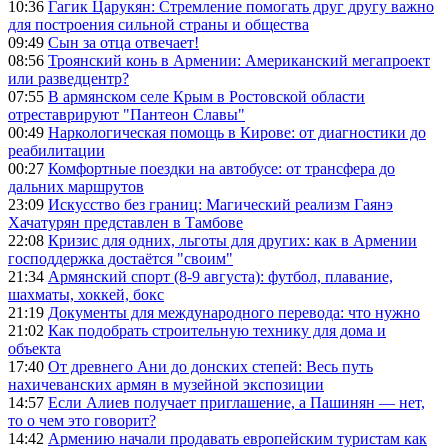
10:36
Гагик Царукян: Стремление помогать друг другу важно
для построения сильной страны и общества
09:49
Сын за отца отвечает!
08:56
Троянский конь в Армении: Американский мегапроект
или разведцентр?
07:55
В армянском селе Крым в Ростовской области
отреставрируют "Пантеон Славы"
00:49
Наркологическая помощь в Кирове: от диагностики до
реабилитации
00:27
Комфортные поездки на автобусе: от трансфера до
дальних маршрутов
23:09
Искусство без границ: Магический реализм Гаянэ
Хачатурян представлен в Тамбове
22:08
Кризис для одних, льготы для других: как в Армении
господдержка достаётся "своим"
21:34
Армянский спорт (8-9 августа): футбол, плавание,
шахматы, хоккей, бокс
21:19
Документы для международного перевода: что нужно
21:02
Как подобрать строительную технику для дома и
объекта
17:40
От древнего Ани до донских степей: Весь путь
нахичеванских армян в музейной экспозиции
14:57
Если Алиев получает приглашение, а Пашинян — нет,
то о чем это говорит?
14:42
Армению начали продавать европейским туристам как