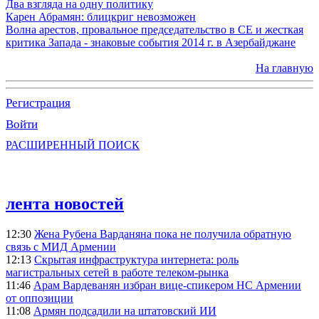
Два взгляда на одну политику
Карен Абрамян: блицкриг невозможен
Волна арестов, провальное председательство в СЕ и жесткая
критика Запада - знаковые события 2014 г. в Азербайджане
На главную
Регистрация
Войти
РАСШИРЕННЫЙ ПОИСК
лента новостей
12:30
Жена Рубена Варданяна пока не получила обратную
связь с МИД Армении
12:13
Скрытая инфраструктура интернета: роль
магистральных сетей в работе телеком-рынка
11:46
Арам Вардеванян избран вице-спикером НС Армении
от оппозиции
11:08
Армян подсадили на штатовский ИИ