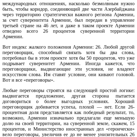
международных отношениях, насколько безмолвным нужно
быть, чтобы коридор, соединяющий две части Азербайджана
через территорию стратегически важного региона Армении,
за счет суверенитета Армении, был передан в управление
третьей стране на 46 лет, и даже в таком проекте Армении
отведено всего 26 процентов суверенной территории
Армении.
Вот индекс жалкого положения Армении: 26. Любой другой
переговорщик, способный связать хотя бы два слова,
потребовал бы в этом проекте хотя бы 50 процентов, что уже
подрывает суверенитет Армении. Иногда кажется, что
переговорщики, выдвигающие эти условия, не владеют
искусством слова. Им ставят условие, они кивают головой.
Вот и все «переговоры».
Любые переговоры строятся на следующей простой логике:
выдвигается предложение, другая сторона пытается
договориться о более выгодных условиях. Хороший
переговорщик добивается успеха, плохой — нет. Если 26-
процентная доля представляется как победный результат, то,
возможно, Армении изначально предлагали еще меньшую
долю на своей территории, на суверенной земле, скажем, 15
процентов, и Министерство иностранных дел «героически»
вело переговоры, увеличив ее до не менее унизительных 26