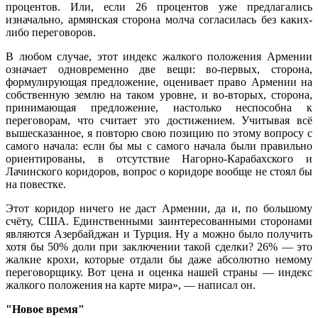
процентов. Или, если 26 процентов уже предлагались
изначально, армянская сторона молча согласилась без каких-
либо переговоров.
В любом случае, этот индекс жалкого положения Армении
означает одновременно две вещи: во-первых, сторона,
формулирующая предложение, оценивает право Армении на
собственную землю на таком уровне, и во-вторых, сторона,
принимающая предложение, настолько неспособна к
переговорам, что считает это достижением. Учитывая всё
вышесказанное, я повторю свою позицию по этому вопросу с
самого начала: если бы мы с самого начала были правильно
ориентированы, в отсутствие Нагорно-Карабахского и
Лачинского коридоров, вопрос о коридоре вообще не стоял бы
на повестке.
Этот коридор ничего не даст Армении, да и, по большому
счёту, США. Единственными заинтересованными сторонами
являются Азербайджан и Турция. Ну а можно было получить
хотя бы 50% доли при заключении такой сделки? 26% — это
жалкие крохи, которые отдали бы даже абсолютно немому
переговорщику. Вот цена и оценка нашей страны — индекс
жалкого положения на карте мира», — написал он.
"Новое время"