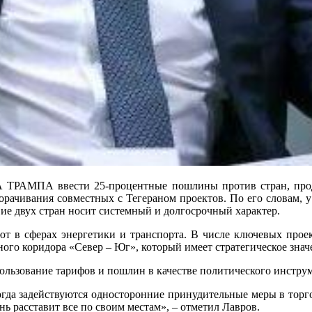
ввести 25-процентные пошлины против стран, продолжа
орачивания совместных с Тегераном проектов. По его словам, 
ие двух стран носит системный и долгосрочный характер.
ют в сферах энергетики и транспорта. В числе ключевых прое
го коридора «Север – Юг», который имеет стратегическое значе
льзование тарифов и пошлин в качестве политического инструм
да задействуются односторонние принудительные меры в торговл
ь расставит все по своим местам», – отметил Лавров.