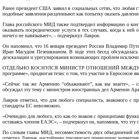
Ранее президент США заявил в социальных сетях, что любая
подобные заявления расценивают как попытку оказать давлени
Глава российского МИД также подтвердил информацию о конта
оказывать посреднические услуги в тех случаях, когда к ней
ничего не навязывает», – подчеркнул Лавров.
Он напомнил, что 16 января президент России Владимир Пут
Иран Масудом Пезешкианом. В ходе этих бесед обсуждалась 
деэскалации и урегулирования возникающих проблем исключи
ОТДЕЛЬНО КОСНУЛСЯ МИНИСТР ОТНОШЕНИЙ МЕЖДУ ЕАЭС И ЕС
программе», продвигая тезис о том, что участие в Евросоюзе я
«Сейчас так же Армению “обхаживают”, как вы знаете», – с
обсуждал эту тему с министром иностранных дел Армении А
Лавров отметил, что для любого специалиста, знакомого с
стандарты ЕС невозможно.
«Очевидно для любого, кто как-то знаком с принципами функ
оставаясь членом ЕАЭС», – подчеркнул он, напомнив, что эту
По словам главы МИД, несовместимость двух объединений об
отметил Лавров, настойчиво продвигает приведение норматив