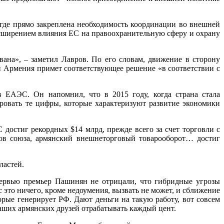
 где прямо закреплена необходимость координации во внешней
асширением влияния ЕС на правоохранительную сферу и охрану
ана», – заметил Лавров. По его словам, движение в сторону
и Армения примет соответствующее решение «в соответствии с
 ЕАЭС. Он напомнил, что в 2015 году, когда страна стала
ировать те цифры, которые характеризуют развитие экономики
достиг рекордных $14 млрд, прежде всего за счет торговли с
нов союза, армянский внешнеторговый товарооборот… достиг
ластей.
тервью премьер Пашинян не отрицали, что гибридные угрозы
это ничего, кроме недоумения, вызвать не может, и сближение
орые генерирует РФ. Дают деньги на такую работу, вот совсем
наших армянских друзей отрабатывать каждый цент.