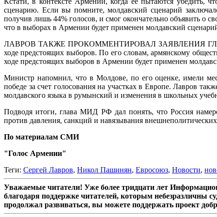
Кстати, в контексте Армении, когда ее пытаются убедить, чт
сценарию. Если вы помните, молдавский сценарий заключал
получив лишь 44% голосов, и смог окончательно объявить о с
что в выборах в Армении будет применен молдавский сценарий,
ЛАВРОВ ТАКЖЕ ПРОКОММЕНТИРОВАЛ ЗАЯВЛЕНИЯ ГЛАВЫ ЕВ
ходе предстоящих выборов. По его словам, армянскому общест
ходе предстоящих выборов в Армении будет применен молдавски
Министр напомнил, что в Молдове, по его оценке, имели ме
победе за счет голосования на участках в Европе. Лавров та
молдавского языка в румынский и изменения в школьных учеб
Подводя итоги, глава МИД РФ дал понять, что Россия намер
против давления, санкций и навязывания внешнеполитических 
По материалам СМИ
"Голос Армении"
Теги:
Cергей Лавров
,
Никол Пашинян
,
Евросоюз
,
Новости
,
нов
Уважаемые читатели! Уже более тридцати лет Информацион
благодаря поддержке читателей, которым небезразличны су
продолжал развиваться, вы можете поддержать проект доб