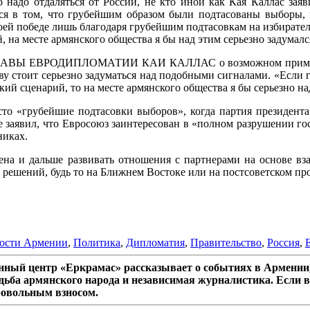
о надо отдаляться от России, не кто иной как Кая Каллас зая
ся в том, что грубейшим образом были подтасованы выборы,
воей победе лишь благодаря грубейшим подтасовкам на избирате
 на месте армянского общества я бы над этим серьезно задумал
РОДИПЛОМАТИИ КАИ КАЛЛАС о возможном применении в
ву стоит серьезно задуматься над подобными сигналами. «Если г
й сценарий, то на месте армянского общества я бы серьезно над
сто «грубейшие подтасовки выборов», когда партия президента
кже заявил, что Евросоюз заинтересован в «полном разрушении 
никах.
ена и дальше развивать отношения с партнерами на основе вз
решений, будь то на Ближнем Востоке или на постсоветском про
ости Армении
,
Политика
,
Дипломатия
,
Правительство
,
Россия
,
ный центр «Еркрамас» рассказывает о событиях в Армении,
дьба армянского народа и независимая журналистика. Если в
ровольным взносом.