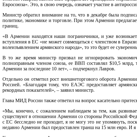
Евросоюза». Это, в свою очередь, означает участие в антирос
Министр обратил внимание на то, что в декабре была подпис
политике, экономике и торговле. При этом Армении предлага
границ.
«В Армении находятся наши пограничники, и уже возникает 
вступления в ЕС «не может совмещаться с членством в Евраз
волеизъявлением армянского народа», то это будет ее суверенн
В то же время министр призвал не игнорировать экономиче
полноправным членом союза, ее ВВП составлял $10,5 млрд, т
Армении за последние 10 лет», – подчеркнул Лавров.
Отдельно он отметил рост внешнеторгового оборота Армении,
Россией. «Благодаря тому, что ЕАЭС предоставляет армянс
рекордных показателей», – заявил министр.
Глава МИД России также ответил на вопрос касательно прите
«Мы, конечно, с сожалением наблюдаем за тем, как развив
существуют в отношении Армении со стороны Российской Федер
с ЕС бесследно не проходит, я не могу это не упомянуть, по
недавно Армении был предоставлен транш на 15 млн евро. И я 