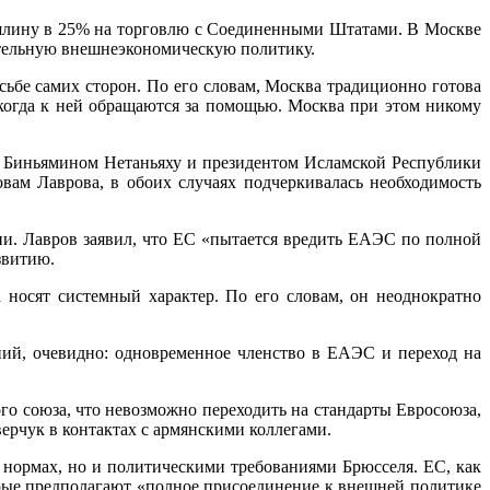
ошлину в 25% на торговлю с Соединенными Штатами. В Москве
оятельную внешнеэкономическую политику.
ьбе самих сторон. По его словам, Москва традиционно готова
, когда к ней обращаются за помощью. Москва при этом никому
я Биньямином Нетаньяху и президентом Исламской Республики
вам Лаврова, в обоих случаях подчеркивалась необходимость
вров заявил, что ЕС «пытается вредить ЕАЭС по полной
звитию.
 носят системный характер. По его словам, он неоднократно
ий, очевидно: одновременное членство в ЕАЭС и переход на
о союза, что невозможно переходить на стандарты Евросоюза,
ерчук в контактах с армянскими коллегами.
нормах, но и политическими требованиями Брюсселя. ЕС, как
орые предполагают «полное присоединение к внешней политике