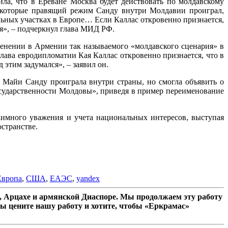
вила, что в Ереване Москва будет действовать по молдавскому
 которые правящий режим Санду внутри Молдавии проиграл,
льных участках в Европе… Если Каллас откровенно признается,
ся», – подчеркнул глава МИД РФ.
 Армении так называемого «молдавского сценария» в
лава евродипломатии Кая Каллас откровенно признается, что в
 этим задумался», – заявил он.
 Майи Санду проиграла внутри страны, но смогла объявить о
государственности Молдовы», приведя в пример переименование
аимного уважения и учета национальных интересов, выступая
странстве.
Европа
,
США
,
ЕАЭС
,
yandex
 Арцахе и армянской Диаспоре. Мы продолжаем эту работу
ы цените нашу работу и хотите, чтобы «Еркрамас»