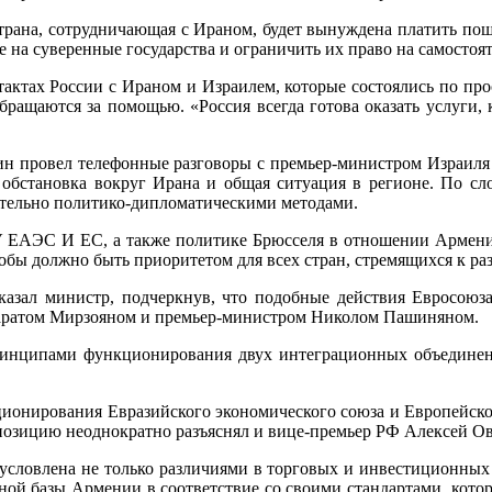
 страна, сотрудничающая с Ираном, будет вынуждена платить п
е на суверенные государства и ограничить их право на самост
ктах России с Ираном и Израилем, которые состоялись по прос
 обращаются за помощью. «Россия всегда готова оказать услуги
ин провел телефонные разговоры с премьер-министром Израил
обстановка вокруг Ирана и общая ситуация в регионе. По сло
тельно политико-дипломатическими методами.
, а также политике Брюсселя в отношении Армении. Ла
кобы должно быть приоритетом для всех стран, стремящихся к ра
казал министр, подчеркнув, что подобные действия Евросоюза
раратом Мирзояном и премьер-министром Николом Пашиняном.
 принципами функционирования двух интеграционных объединен
ционирования Евразийского экономического союза и Европейског
 позицию неоднократно разъяснял и вице-премьер РФ Алексей Ов
условлена не только различиями в торговых и инвестиционных 
ной базы Армении в соответствие со своими стандартами, кот