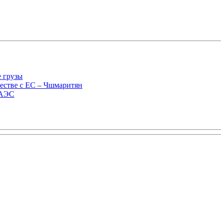
е грузы
естве с ЕС – Чшмаритян
ЕАЭС