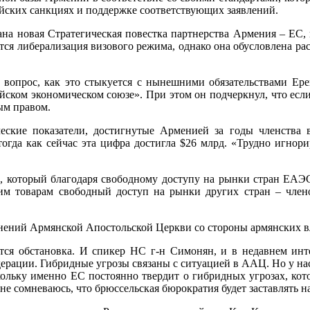
сийских санкциях и поддержке соответствующих заявлений.
ана новая Стратегическая повестка партнерства Армения – ЕС,
ется либерализация визового режима, однако она обусловлена р
вопрос, как это стыкуется с нынешними обязательствами Ерев
ийском экономическом союзе». При этом он подчеркнул, что есл
ым правом.
ские показатели, достигнутые Арменией за годы членства в
огда как сейчас эта цифра достигла $26 млрд. «Трудно игнор
 который благодаря свободному доступу на рынки стран ЕАЭС 
ким товарам свободный доступ на рынки других стран – чле
снений Армянской Апостольской Церкви со стороны армянских в
ается обстановка. И спикер НС г-н Симонян, и в недавнем ин
ации. Гибридные угрозы связаны с ситуацией в ААЦ. Но у нас 
скольку именно ЕС постоянно твердит о гибридных угрозах, кот
не сомневаюсь, что брюссельская бюрократия будет заставлять 