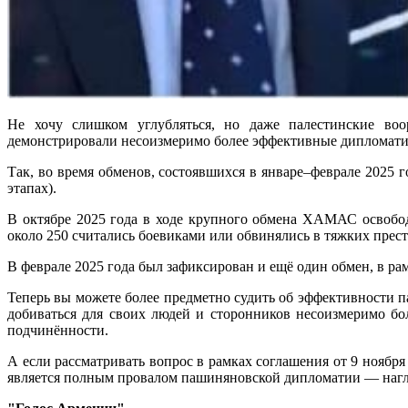
Не хочу слишком углубляться, но даже палестинские воо
демонстрировали несоизмеримо более эффективные дипломатич
Так, во время обменов, состоявшихся в январе–феврале 2025 
этапах).
В октябре 2025 года в ходе крупного обмена ХАМАС освобо
около 250 считались боевиками или обвинялись в тяжких прес
В феврале 2025 года был зафиксирован и ещё один обмен, в ра
Теперь вы можете более предметно судить об эффективности 
добиваться для своих людей и сторонников несоизмеримо бо
подчинённости.
А если рассматривать вопрос в рамках соглашения от 9 ноябр
является полным провалом пашиняновской дипломатии — нагля