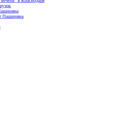
вечера" в Краснодаре
рузок
 Пашиняна
от Пашиняна
и