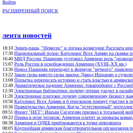
Войти
РАСШИРЕННЫЙ ПОИСК
лента новостей
18:10
Энвер-паша, "Немесис" и логика возмездия: Расплата не
17:30
Национальный позор: Католикос Всех Армян на скамье 
16:40
МИД России: Пашинян уготовил Армении роль "низкозат
15:07
Роль России в освобождении Армении (XVIII–XX вв.)
13:36
Никол Пашинян переходит к формуле "вечного" правлен
13:22
Закон силы вместо силы закона: Давид Ишханян о судили
13:08
Попытка переписать историю и стать властью в армянско
12:49
Драматическое падение Армении: товарооборот с Россией
12:30
Электронные библиотеки: почему чтение уходит в онлай
11:28
Электронные платежи: почему современному бизнесу ва
10:56
Католикос Всех Армян и 6 епископов примут участие в п
10:36
Правительство Армении: Когда "естественный" интеллек
09:51
Фронт "НЕТ": Ишхан Сагателян призвал к тотальной моб
09:22
Пешка в игре титанов: Армения платит за провалы ком
08:38
Армения и ОДКБ приближаются к точке невозврата
08:05
Крупнейшая армянская благотворительная организация 