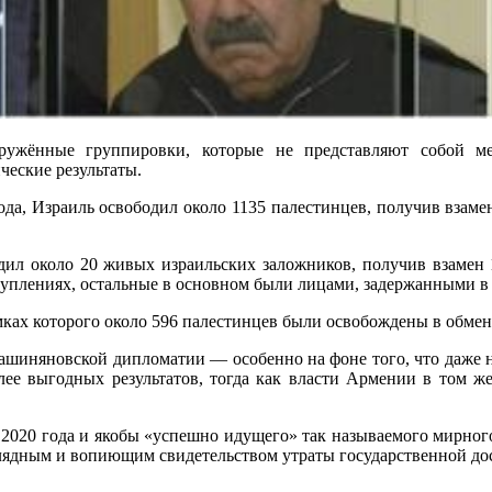
ружённые группировки, которые не представляют собой м
еские результаты.
года, Израиль освободил около 1135 палестинцев, получив взаме
дил около 20 живых израильских заложников, получив взамен 
туплениях, остальные в основном были лицами, задержанными в 
мках которого около 596 палестинцев были освобождены в обмен
пашиняновской дипломатии — особенно на фоне того, что даже н
лее выгодных результатов, тогда как власти Армении в том ж
я 2020 года и якобы «успешно идущего» так называемого мирного
дным и вопиющим свидетельством утраты государственной дост