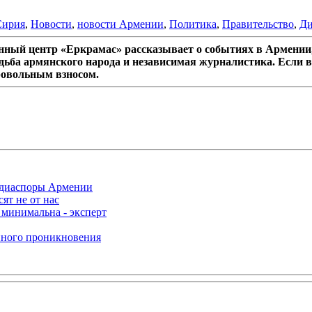
Сирия
,
Новости
,
новости Армении
,
Политика
,
Правительство
,
Ди
ный центр «Еркрамас» рассказывает о событиях в Армении,
дьба армянского народа и независимая журналистика. Если в
ровольным взносом.
р диаспоры Армении
ят не от нас
 минимальна - эксперт
нного проникновения