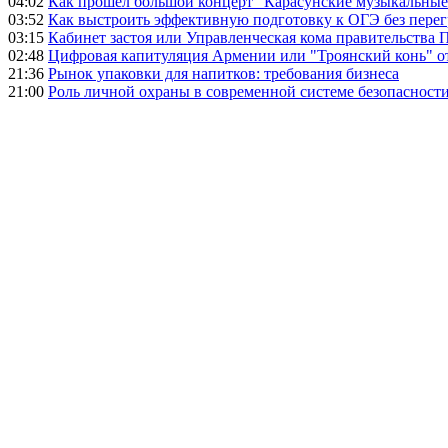
04:02
Как прошел большой концерт "Карасунские музыкальные 
03:52
Как выстроить эффективную подготовку к ОГЭ без перег
03:15
Кабинет застоя или Управленческая кома правительства
02:48
Цифровая капитуляция Армении или "Троянский конь" 
21:36
Рынок упаковки для напитков: требования бизнеса
21:00
Роль личной охраны в современной системе безопасност