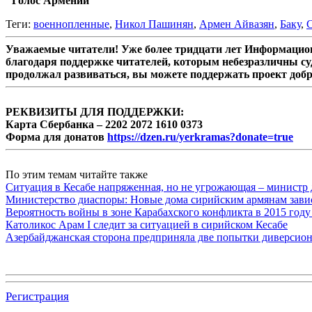
"Голос Армении"
Теги:
военнопленные
,
Никол Пашинян
,
Армен Айвазян
,
Баку
,
Уважаемые читатели! Уже более тридцати лет Информацион
благодаря поддержке читателей, которым небезразличны су
продолжал развиваться, вы можете поддержать проект доб
РЕКВИЗИТЫ ДЛЯ ПОДДЕРЖКИ:
Карта Сбербанка – 2202 2072 1610 0373
Форма для донатов
https://dzen.ru/yerkramas?donate=true
По этим темам читайте также
Ситуация в Кесабе напряженная, но не угрожающая – минист
Министерство диаспоры: Новые дома сирийским армянам завис
Вероятность войны в зоне Карабахского конфликта в 2015 году
Католикос Арам I следит за ситуацией в сирийском Кесабе
Азербайджанская сторона предприняла две попытки диверсио
Регистрация