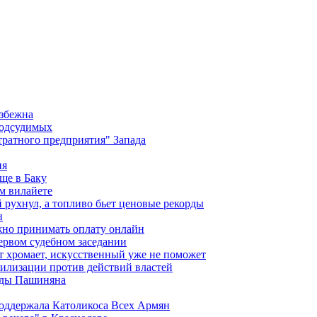
избежна
подсудимых
ратного предприятия" Запада
ия
ще в Баку
м вилайете
 рухнул, а топливо бьет ценовые рекорды
н
жно принимать оплату онлайн
ервом судебном заседании
т хромает, искусственный уже не поможет
илизации против действий властей
анды Пашиняна
поддержала Католикоса Всех Армян