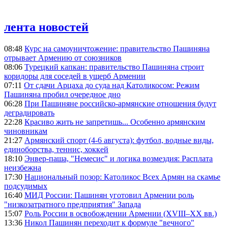
лента новостей
08:48
Курс на самоуничтожение: правительство Пашиняна
отрывает Армению от союзников
08:06
Турецкий капкан: правительство Пашиняна строит
коридоры для соседей в ущерб Армении
07:11
От сдачи Арцаха до суда над Католикосом: Режим
Пашиняна пробил очередное дно
06:28
При Пашиняне российско-армянские отношения будут
деградировать
22:28
Красиво жить не запретишь... Особенно армянским
чиновникам
21:27
Армянский спорт (4-6 августа): футбол, водные виды,
единоборства, теннис, хоккей
18:10
Энвер-паша, "Немесис" и логика возмездия: Расплата
неизбежна
17:30
Национальный позор: Католикос Всех Армян на скамье
подсудимых
16:40
МИД России: Пашинян уготовил Армении роль
"низкозатратного предприятия" Запада
15:07
Роль России в освобождении Армении (XVIII–XX вв.)
13:36
Никол Пашинян переходит к формуле "вечного"