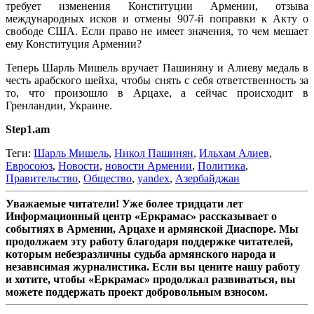
требует изменения Конституции Армении, отзыва
международных исков и отмены 907-й поправки к Акту о
свободе США. Если право не имеет значения, то чем мешает
ему Конституция Армении?
Теперь Шарль Мишель вручает Пашиняну и Алиеву медаль в
честь арабского шейха, чтобы снять с себя ответственность за
то, что произошло в Арцахе, а сейчас происходит в
Гренландии, Украине.
Step1.am
Теги:
Шарль Мишель
,
Никол Пашинян
,
Ильхам Алиев
,
Евросоюз
,
Новости
,
новости Армении
,
Политика
,
Правительство
,
Общество
,
yandex
,
Азербайджан
Уважаемые читатели! Уже более тридцати лет
Информационный центр «Еркрамас» рассказывает о
событиях в Армении, Арцахе и армянской Диаспоре. Мы
продолжаем эту работу благодаря поддержке читателей,
которым небезразличны судьба армянского народа и
независимая журналистика. Если вы цените нашу работу
и хотите, чтобы «Еркрамас» продолжал развиваться, вы
можете поддержать проект добровольным взносом.