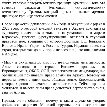
также угрозой потерять южную границу Армении. Пока эта
граница держится благодаря «хирургическому»
вмешательству Трампа, который временно назвал армяно-
иранскую границу своим именем.
После Пражской декларации 2022 года и оккупации Арцаха в
2023 году, о которой русский генерал в Агдаме докладывал
турецкому коллеге как о «наконец-то установленном мире в
Карабахе», процесс «урегулирования» оказался в глубокой
правовой яме, трещины от которой достигли ЕС, Ближнего
Востока, Ирана, Украины, России, Турции, Израиля и всех тех
стран, которые так до сих пор и не осознали, что они сломали
в Арцахе.
«Мир» и оккупация до сих пор не получили легитимности.
Алиев сегодня в интервью Euronews признал, что
Европарламент, ОБСЕ, ООН, все легитимные международные
организации признавали право армян на Арцах. Поэтому он
перестал иметь с ними дело, общаясь только Еврокомиссией,
которая хорошо понимает применение силы. Сейчас правила
меняются, и вместо силы права действует верховенство силы,
заявил Алиев.
Правда, он не объяснил, почему в таком случае он упорно
добивался закрытия Минской группы, так настоятельно