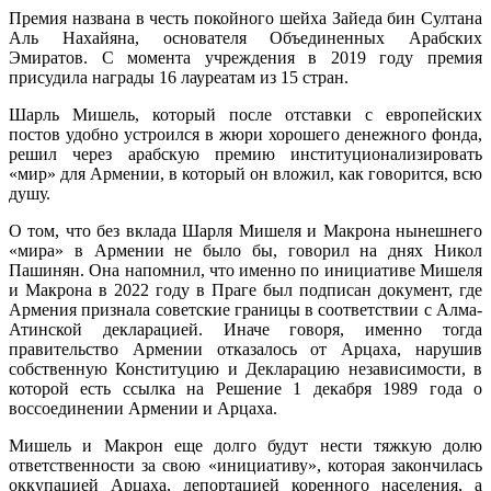
Премия названа в честь покойного шейха Зайеда бин Султана
Аль Нахайяна, основателя Объединенных Арабских
Эмиратов. С момента учреждения в 2019 году премия
присудила награды 16 лауреатам из 15 стран.
Шарль Мишель, который после отставки с европейских
постов удобно устроился в жюри хорошего денежного фонда,
решил через арабскую премию институционализировать
«мир» для Армении, в который он вложил, как говорится, всю
душу.
О том, что без вклада Шарля Мишеля и Макрона нынешнего
«мира» в Армении не было бы, говорил на днях Никол
Пашинян. Она напомнил, что именно по инициативе Мишеля
и Макрона в 2022 году в Праге был подписан документ, где
Армения признала советские границы в соответствии с Алма-
Атинской декларацией. Иначе говоря, именно тогда
правительство Армении отказалось от Арцаха, нарушив
собственную Конституцию и Декларацию независимости, в
которой есть ссылка на Решение 1 декабря 1989 года о
воссоединении Армении и Арцаха.
Мишель и Макрон еще долго будут нести тяжкую долю
ответственности за свою «инициативу», которая закончилась
оккупацией Арцаха, депортацией коренного населения, а