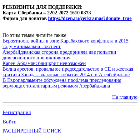
РЕКВИЗИТЫ ДЛЯ ПОДДЕРЖКИ:
Карта Сбербанка – 2202 2072 1610 0373
Форма для донатов
https://dzen.ru/yerkramas?donate=true
По этим темам читайте также
Вероятность войны в зоне Карабахского конфликта в 2015
году минимальна - эксперт
Азербайджанская сторона предприняла две попытки
диверсионного проникновения
Карен Абрамян: блицкриг невозможен
Волна арестов, провальное председательство в СЕ и жесткая
критика Запада - знаковые события 2014 г. в Азербайджане
В Европарламенте обсуждена проблема преследования
верующих тоталитарным режимом Азербайджана
На главную
Регистрация
Войти
РАСШИРЕННЫЙ ПОИСК