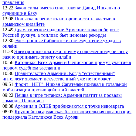
правления
13:22
Закон силы вместо силы закона: Давид Ишханян о
судилище в Баку
13:08
Попытка переписать историю и стать властью в
армянском вилайете
12:49
Драматическое падение Армении: товарооборот с
Россией рухнул, а топливо бьет ценовые рекорды
12:30
Электронные библиотеки: почему чтение уходит в
онлайн
11:28
Электронные платежи: почему современному бизнесу
важно принимать оплату онлайн
10:56
Католикос Всех Армян и 6 епископов примут участие в
первом судебном заседании
10:36
Правительство Армении: Когда "естественный"
интеллект хромает, искусственный уже не поможет
09:51
Фронт "НЕТ": Ишхан Сагателян призвал к тотальной
мобилизации против действий властей
09:22
Пешка в игре титанов: Армения платит за провалы
команды Пашиняна
08:38
Армения и ОДКБ приближаются к точке невозврата
08:05
Крупнейшая армянская благотворительная организация
поддержала Католикоса Всех Армян