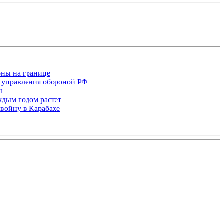
оны на границе
 управления обороной РФ
ы
ждым годом растет
войну в Карабахе