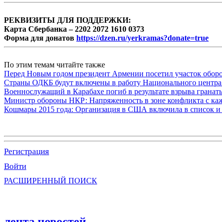
РЕКВИЗИТЫ ДЛЯ ПОДДЕРЖКИ:
Карта Сбербанка – 2202 2072 1610 0373
Форма для донатов
https://dzen.ru/yerkramas?donate=true
По этим темам читайте также
Перед Новым годом президент Армении посетил участок обор
Страны ОДКБ будут включены в работу Национального центра
Военнослужащий в Карабахе погиб в результате взрыва гранат
Министр обороны НКР: Напряженность в зоне конфликта с ка
Кошмары 2015 года: Организация в США включила в список и 
Регистрация
Войти
РАСШИРЕННЫЙ ПОИСК
лента новостей