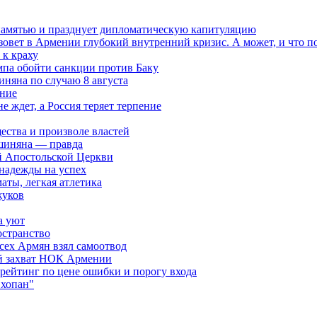
 памятью и празднует дипломатическую капитуляцию
овет в Армении глубокий внутренний кризис. А может, и что 
к краху
мпа обойти санкции против Баку
няна по случаю 8 августа
ание
ждет, а Россия теряет терпение
ества и произволе властей
шиняна — правда
й Апостольской Церкви
 надежды на успех
аты, легкая атлетика
жуков
а уют
остранство
сех Армян взял самоотвод
ий захват НОК Армении
 рейтинг по цене ошибки и порогу входа
"хопан"