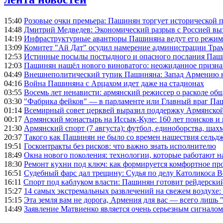
15:40
Розовые очки премьера: Пашинян торгует исторической
14:48
Дмитрий Медведев: Экономический разрыв с Россией выз
14:19
Инфраструктурные авантюры Пашиняна ведут его режим 
13:09
Комитет "Ай Дат" осудил намерение администрации Тра
12:53
Истинные посылы постыдного и опасного послания Паши
12:03
Пашинян нашёл нового виноватого: неожиданное призн
04:49
Внешнеполитический тупик Пашиняна: Запад Армению не 
04:16
Война Пашиняна с Арцахом идет даже на стадионах
03:55
Восемь лет ненависти: армянский режиссер о расколе общ
03:30
"Фабрика фейков" — в парламенте или Главный враг Па
01:14
Всемирный совет церквей выразил поддержку Армянско
00:17
Армянский монастырь на Иссык-Куле: 160 лет поисков и
21:30
Армянский спорт (7 августа): футбол, единоборства, шахм
20:37
Такого как Пашинян не было со времен нашествия сельд
19:51
Госконтракты без рисков: что важно знать исполнителю
18:49
Окна нового поколения: технологии, которые работают н
18:30
Ремонт кухни под ключ: как формируется комфортное пр
16:51
Судебный фарс дал трещину: Судья по делу Католикоса В
16:11
Спорт под каблуком власти: Пашинян готовит рейдерск
15:27
14 самых экстремальных развлечений на свежем воздухе:
15:15
Эта земля вам не дорога, Армения для вас — всего лишь 
14:49
Заявление Матвиенко является очень серьезным сигналом