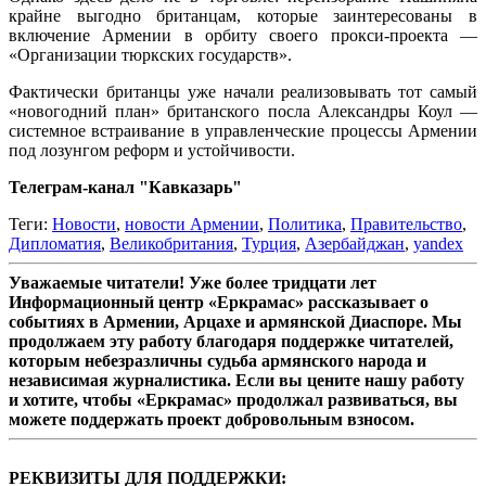
крайне выгодно британцам, которые заинтересованы в
включение Армении в орбиту своего прокси-проекта —
«Организации тюркских государств».
Фактически британцы уже начали реализовывать тот самый
«новогодний план» британского посла Александры Коул —
системное встраивание в управленческие процессы Армении
под лозунгом реформ и устойчивости.
Телеграм-канал "Кавказарь"
Теги:
Новости
,
новости Армении
,
Политика
,
Правительство
,
Дипломатия
,
Великобритания
,
Турция
,
Азербайджан
,
yandex
Уважаемые читатели! Уже более тридцати лет
Информационный центр «Еркрамас» рассказывает о
событиях в Армении, Арцахе и армянской Диаспоре. Мы
продолжаем эту работу благодаря поддержке читателей,
которым небезразличны судьба армянского народа и
независимая журналистика. Если вы цените нашу работу
и хотите, чтобы «Еркрамас» продолжал развиваться, вы
можете поддержать проект добровольным взносом.
РЕКВИЗИТЫ ДЛЯ ПОДДЕРЖКИ: