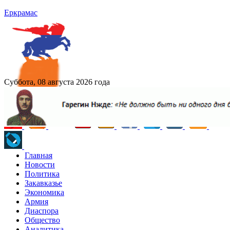
Еркрамас
Суббота, 08 августа 2026 года
Главная
Новости
Политика
Закавказье
Экономика
Армия
Диаспора
Общество
Аналитика