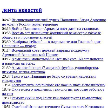
лента новостей
04:49
Внешнеполитический тупик Пашиняна: Запад Армению
не ждет, а Россия теряет терпение
04:16
Война Пашиняна с Арцахом идет даже на стадионах
03:55
Восемь лет ненависти: армянский режиссер о расколе
общества и произволе властей
03:30
"Фабрика фейков" — в парламенте или Главный враг
Пашиняна — правда
01:14
Всемирный совет церквей выразил поддержку
Армянской Апостольской Церкви
00:17
Армянский монастырь на Иссык-Куле: 160 лет поисков
и надежды на успех
21:30
Армянский спорт (7 августа): футбол, единоборства,
шахматы, легкая атлетика
20:37
Такого как Пашинян не было со времен нашествия
сельджуков
19:51
Госконтракты без рисков: что важно знать исполнителю
18:49
Окна нового поколения: технологии, которые работают
на уют
18:30
Ремонт кухни под ключ: как формируется комфортное
пространство
16:51
Судебный фарс дал трещину: Судья по делу Католикоса