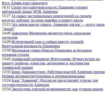
Всех Армян взял самоотвод
16:11
Спорт под каблуком власти: Пашинян готовит
рейдерский захват НОК Армении
15:27
14 самых экстремальных развлечений на свежем
воздухе: рейтинг по цене ошибки и порогу входа
15:15
Эта земля вам не дорога, Армения для вас — всего лишь
"хопан"
14:49
Заявление Матвиенко является очень серьезным
сигналом
14:29
Исчезнувший сын и собаки вместо дочерей:
Виртуальная реальность Пашиняна
13:59
Маленькая ставка Никола Пашиняна за большим
игровым столом
13:43
Армянский патриархат Иерусалима: Нужно встать на
защиту свободы, единства, автономии и достоинства
Армянской церкви
13:35
Бюро Дашнакцутюн: Действия властей Армении против
Церкви антиконституционны и антинациональны
13:24
Блок "Армения": Россия не представляет угрозы для
государственности Армении
12:54
Экосистема элитной недвижимости: как устроен рынок