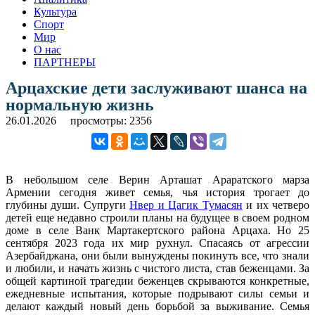
Культура
Спорт
Мир
О нас
ПАРТНЕРЫ
Арцахские дети заслуживают шанса на
нормальную жизнь
26.01.2026
просмотры: 2356
В небольшом селе Верин Арташат Араратского марза
Армении сегодня живет семья, чья история трогает до
глубины души. Супруги
Нвер и Цагик Тумасян
и их четверо
детей еще недавно строили планы на будущее в своем родном
доме в селе Ванк Мартакертского района Арцаха. Но 25
сентября 2023 года их мир рухнул. Спасаясь от агрессии
Азербайджана, они были вынуждены покинуть все, что знали
и любили, и начать жизнь с чистого листа, став беженцами. За
общей картиной трагедии беженцев скрываются конкретные,
ежедневные испытания, которые подрывают силы семьи и
делают каждый новый день борьбой за выживание. Семья