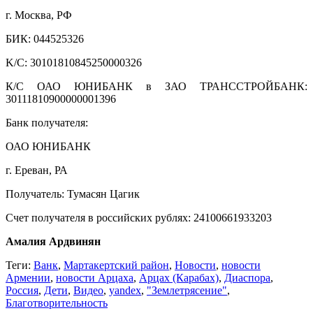
г. Москва, РФ
БИК: 044525326
K/C: 30101810845250000326
К/С ОАО ЮНИБАНК в ЗАО ТРАНССТРОЙБАНК:
30111810900000001396
Банк получателя:
ОАО ЮНИБАНК
г. Ереван, РА
Получатель: Тумасян Цагик
Счет получателя в российских рублях: 24100661933203
Амалия Ардвинян
Теги:
Ванк
,
Мартакертский район
,
Новости
,
новости
Армении
,
новости Арцаха
,
Арцах (Карабах)
,
Диаспора
,
Россия
,
Дети
,
Видео
,
yandex
,
"Землетрясение"
,
Благотворительность