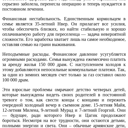
серьезно заболела, перенесла операцию и теперь нуждается в
постоянном лечении.
Финансовая нестабильность. Единственным кормильцем в
семье является 35-летний Нвер. Он прилагает все усилия,
чтобы обеспечить близких, но найти стабильную и хорошо
оплачиваемую работу для переселенца — задача невероятной
сложности. Его заработка хватает лишь на самое необходимое,
оставляя семью на грани выживания.
Неподъемные расходы. Финансовое давление усугубляется
огромными расходами. Семья вынуждена ежемесячно платить
за аренду жилья 150 000 драм. С наступлением холодов к
этому добавляются непосильные коммунальные платежи. Так,
за один из зимних месяцев счет только за газ составил около
100 000 драм.
Эти взрослые проблемы омрачают детство четверых детей,
которые вынуждены видеть своих родителей в постоянной
тревоге о том, как свести концы с концами и пережить
очередной холодный вечер в съемном доме. 15-летняя Майя,
12-летняя Милена, 9-летний Мурад и 7-летний Георгий. Они
— будущее, ради которого Нвер и Цагик продолжают
бороться. Несмотря на все трудности, они остаются детьми,
полными энергии и света. Они – обычные армянские дети,