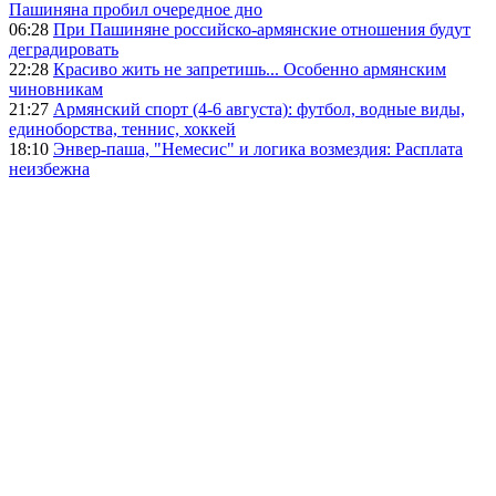
Пашиняна пробил очередное дно
06:28
При Пашиняне российско-армянские отношения будут
деградировать
22:28
Красиво жить не запретишь... Особенно армянским
чиновникам
21:27
Армянский спорт (4-6 августа): футбол, водные виды,
единоборства, теннис, хоккей
18:10
Энвер-паша, "Немесис" и логика возмездия: Расплата
неизбежна