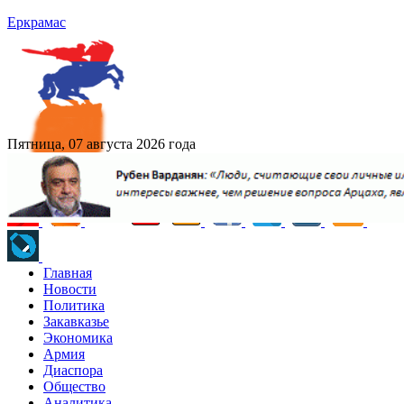
Еркрамас
Пятница, 07 августа 2026 года
Главная
Новости
Политика
Закавказье
Экономика
Армия
Диаспора
Общество
Аналитика