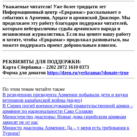
Уважаемые читатели! Уже более тридцати лет
Информационный центр «Еркрамас» рассказывает о
событиях в Армении, Арцахе и армянской Диаспоре. Мы
продолжаем эту работу благодаря поддержке читателей,
которым небезразличны судьба армянского народа и
независимая журналистика. Если вы цените нашу работу
и хотите, чтобы «Еркрамас» продолжал развиваться, вы
можете поддержать проект добровольным взносом.
РЕКВИЗИТЫ ДЛЯ ПОДДЕРЖКИ:
Карта Сбербанка – 2202 2072 1610 0373
Форма для донатов
https://dzen.ru/yerkramas?donate=true
По этим темам читайте также
В резиденции президента Армении побывали дети и внуки
ветеранов карабахской войны (видео)
В Сирии погиб военнослужащий правительственной армии –
армянин по национальности Сако Солакян
Министерство диаспоры: Новые дома сирийским армянам
зависят не от нас
Министр диаспоры Армении: Да – у меня есть требования к
Турции!