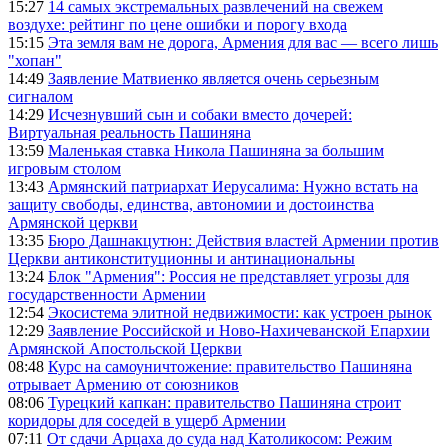
15:27
14 самых экстремальных развлечений на свежем
воздухе: рейтинг по цене ошибки и порогу входа
15:15
Эта земля вам не дорога, Армения для вас — всего лишь
"хопан"
14:49
Заявление Матвиенко является очень серьезным
сигналом
14:29
Исчезнувший сын и собаки вместо дочерей:
Виртуальная реальность Пашиняна
13:59
Маленькая ставка Никола Пашиняна за большим
игровым столом
13:43
Армянский патриархат Иерусалима: Нужно встать на
защиту свободы, единства, автономии и достоинства
Армянской церкви
13:35
Бюро Дашнакцутюн: Действия властей Армении против
Церкви антиконституционны и антинациональны
13:24
Блок "Армения": Россия не представляет угрозы для
государственности Армении
12:54
Экосистема элитной недвижимости: как устроен рынок
12:29
Заявление Российской и Ново-Нахичеванской Епархии
Армянской Апостольской Церкви
08:48
Курс на самоуничтожение: правительство Пашиняна
отрывает Армению от союзников
08:06
Турецкий капкан: правительство Пашиняна строит
коридоры для соседей в ущерб Армении
07:11
От сдачи Арцаха до суда над Католикосом: Режим