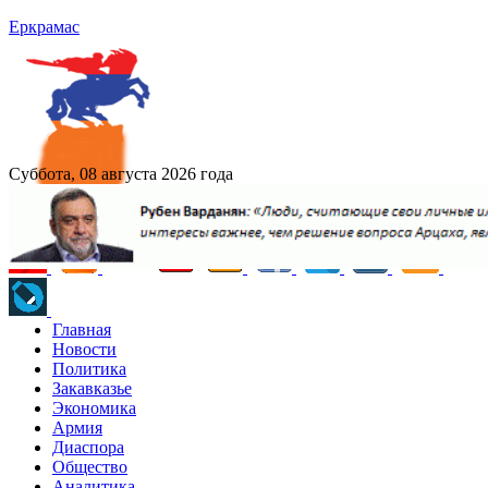
Еркрамас
Суббота, 08 августа 2026 года
Главная
Новости
Политика
Закавказье
Экономика
Армия
Диаспора
Общество
Аналитика