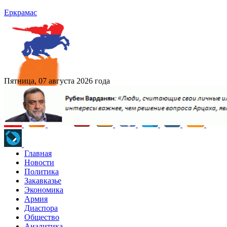
Еркрамас
Пятница, 07 августа 2026 года
Главная
Новости
Политика
Закавказье
Экономика
Армия
Диаспора
Общество
Аналитика