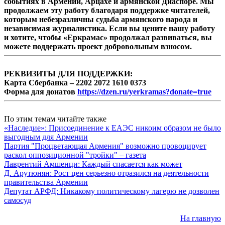
событиях в Армении, Арцахе и армянской Диаспоре. Мы
продолжаем эту работу благодаря поддержке читателей,
которым небезразличны судьба армянского народа и
независимая журналистика. Если вы цените нашу работу
и хотите, чтобы «Еркрамас» продолжал развиваться, вы
можете поддержать проект добровольным взносом.
РЕКВИЗИТЫ ДЛЯ ПОДДЕРЖКИ:
Карта Сбербанка – 2202 2072 1610 0373
Форма для донатов
https://dzen.ru/yerkramas?donate=true
По этим темам читайте также
«Наследие»: Присоединение к ЕАЭС никоим образом не было
выгодным для Армении
Партия "Процветающая Армения" возможно провоцирует
раскол оппозиционной "тройки" – газета
Лаврентий Амшенци: Каждый спасается как может
Д. Арутюнян: Рост цен серьезно отразился на деятельности
правительства Армении
Депутат АРФД: Никакому политическому лагерю не дозволен
самосуд
На главную