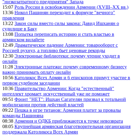
"низкозатратного предприятия" Запада
15:07
Роль России в освобождении Армении (XVIII–XX вв.)
13:36
Никол Пашинян переходит к формуле "вечного"
правления
13:22
Закон силы вместо силы закона: Давид Ишханян о
судилище в Баку
13:08
Попытка переписать историю и стать властью в
армянском вилайете
12:49
Драматическое падение Армении: товарооборот с
Россией рухнул, а топливо бьет ценовые рекорды
12:30
Электронные библиотеки: почему чтение уходит в
онлайн
11:28
Электронные платежи: почему современному бизнесу
важно принимать оплату онлайн
10:56
Католикос Всех Армян и 6 епископов примут участие в
первом судебном заседании
10:36
Правительство Армении: Когда "естественный"
интеллект хромает, искусственный уже не поможет
09:51
Фронт "НЕТ": Ишхан Сагателян призвал к тотальной
мобилизации против действий властей
09:22
Пешка в игре титанов: Армения платит за провалы
команды Пашиняна
08:38
Армения и ОДКБ приближаются к точке невозврата
08:05
Крупнейшая армянская благотворительная организация
поддержала Католикоса Всех Армян