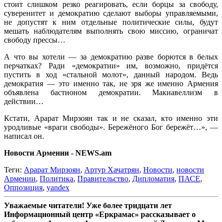
стоит слишком резко реагировать, если борцы за свободу,
суверенитет и демократию сделают выборы управляемыми,
не допустят к ним отдельные политические силы, будут
мешать наблюдателям выполнять свою миссию, ограничат
свободу прессы…
А что вы хотели — за демократию разве борются в белых
перчатках? Ради «демократии» им, возможно, придётся
пустить в ход «стальной молот», данный народом. Ведь
демократия — это именно так, не зря же именно Армения
объявлена бастионом демократии. Макиавеллизм в
действии…
Кстати, Арарат Мирзоян так и не сказал, кто именно эти
уродливые «враги свободы». Бережёного Бог бережёт…», —
написал он.
Новости Армении - NEWS.am
Теги:
Арарат Мирзоян
,
Артур Хачатрян
,
Новости
,
новости
Армении
,
Политика
,
Правительство
,
Дипломатия
,
ПАСЕ
,
Оппозиция
,
yandex
Уважаемые читатели! Уже более тридцати лет
Информационный центр «Еркрамас» рассказывает о