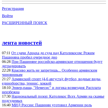
Регистрация
Войти
РАСШИРЕННЫЙ ПОИСК
лента новостей
07:11
От сдачи Арцаха до суда над Католикосом: Режим
Пашиняна пробил очередное дно
06:28
При Пашиняне российско-армянские отношения будут
деградировать
22:28
Красиво жить не запретишь... Особенно армянским
чиновникам
21:27
Армянский спорт (4-6 августа): футбол, водные виды,
единоборства, теннис, хоккей
18:10
Энвер-паша, "Немесис" и логика возмездия: Расплата
неизбежна
17:30
Национальный позор: Католикос Всех Армян на скамье
подсудимых
16:40
МИД России: Пашинян уготовил Армении роль