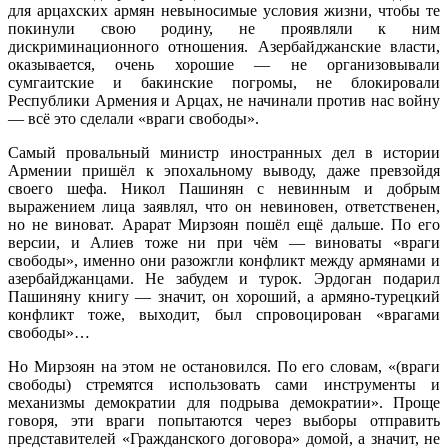
для арцахских армян невыносимые условия жизни, чтобы те
покинули свою родину, не проявляли к ним
дискриминационного отношения. Азербайджанские власти,
оказывается, очень хорошие — не организовывали
сумгаитские и бакинские погромы, не блокировали
Республики Армения и Арцах, не начинали против нас войну
— всё это сделали «враги свободы».
Самый провальный министр иностранных дел в истории
Армении пришёл к эпохальному выводу, даже превзойдя
своего шефа. Никол Пашинян с невинным и добрым
выражением лица заявлял, что он невиновен, ответственен,
но не виноват. Арарат Мирзоян пошёл ещё дальше. По его
версии, и Алиев тоже ни при чём — виноваты «враги
свободы», именно они разожгли конфликт между армянами и
азербайджанцами. Не забудем и турок. Эрдоган подарил
Пашиняну книгу — значит, он хороший, а армяно-турецкий
конфликт тоже, выходит, был спровоцирован «врагами
свободы»…
Но Мирзоян на этом не остановился. По его словам, «(враги
свободы) стремятся использовать сами инструменты и
механизмы демократии для подрыва демократии». Проще
говоря, эти враги попытаются через выборы отправить
представителей «Гражданского договора» домой, а значит, не