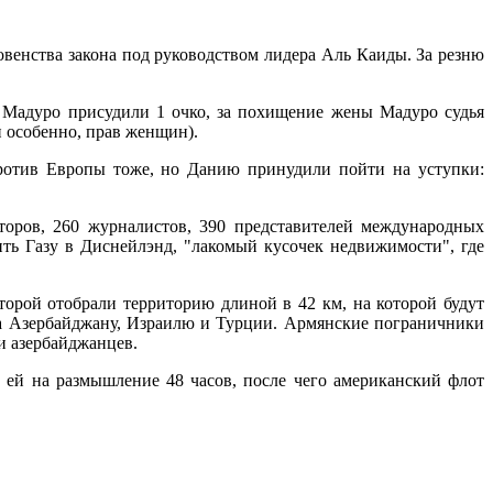
венства закона под руководством лидера Аль Каиды. За резню
 Мадуро присудили 1 очко, за похищение жены Мадуро судья
и особенно, прав женщин).
против Европы тоже, но Данию принудили пойти на уступки:
торов, 260 журналистов, 390 представителей международных
ь Газу в Диснейлэнд, "лакомый кусочек недвижимости", где
торой отобрали территорию длиной в 42 км, на которой будут
ана Азербайджану, Израилю и Турции. Армянские пограничники
 и азербайджанцев.
 ей на размышление 48 часов, после чего американский флот