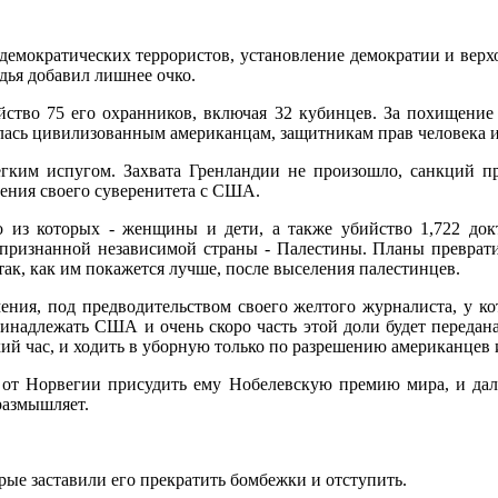
емократических террористов, установление демократии и верхо
дья добавил лишнее очко.
ство 75 его охранников, включая 32 кубинцев. За похищение
 далась цивилизованным американцам, защитникам прав человека 
легким испугом. Захвата Гренландии не произошло, санкций 
ения своего суверенитета с США.
о из которых - женщины и дети, а также убийство 1,722 док
признанной независимой страны - Палестины. Планы превратит
так, как им покажется лучше, после выселения палестинцев.
ения, под предводительством своего желтого журналиста, у ко
принадлежать США и очень скоро часть этой доли будет перед
ихий час, и ходить в уборную только по разрешению американцев
л от Норвегии присудить ему Нобелевскую премию мира, и дал
размышляет.
орые заставили его прекратить бомбежки и отступить.