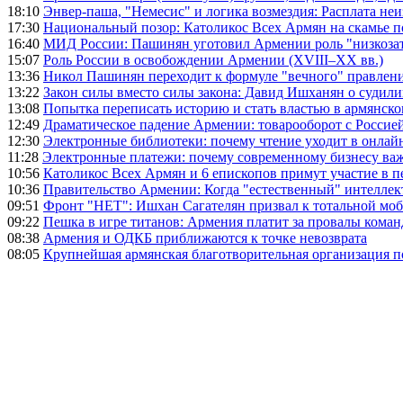
18:10
Энвер-паша, "Немесис" и логика возмездия: Расплата не
17:30
Национальный позор: Католикос Всех Армян на скамье 
16:40
МИД России: Пашинян уготовил Армении роль "низкозат
15:07
Роль России в освобождении Армении (XVIII–XX вв.)
13:36
Никол Пашинян переходит к формуле "вечного" правлен
13:22
Закон силы вместо силы закона: Давид Ишханян о судили
13:08
Попытка переписать историю и стать властью в армянско
12:49
Драматическое падение Армении: товарооборот с Россией
12:30
Электронные библиотеки: почему чтение уходит в онлай
11:28
Электронные платежи: почему современному бизнесу ва
10:56
Католикос Всех Армян и 6 епископов примут участие в п
10:36
Правительство Армении: Когда "естественный" интеллек
09:51
Фронт "НЕТ": Ишхан Сагателян призвал к тотальной моб
09:22
Пешка в игре титанов: Армения платит за провалы ком
08:38
Армения и ОДКБ приближаются к точке невозврата
08:05
Крупнейшая армянская благотворительная организация 