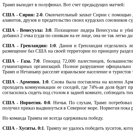
Трамп выходит в полуфинал. Вот счет предыдущих матчей:
США - Сирия: 2-0
. Окончательный захват Сирии с помощью д
алавитов, друзов и предательство своих курдских союзников су
США - Венесуэла: 3:0
. Похищение лидера Венесуэлы и убий
добавил 2 очка (судя по синякам на ее лице, она не так легко
США - Гренландия: 1:0
. Дания и Гренландия отделались 
размещение баз США на своей территории по принципу раздел
США - Газа. 7:0
. Геноцид 72,000 палестинцев, большинств
гуманитарных организаций. Полное разрушение официально 
Трамп и Нетаньяху расселят израильское население и туристов 
США - Армения. 1:0
. Снова была поставлена на колени Арм
проходить коммуникации ее соседей, где 74%-ая доля будет 
согласились сидеть под столом в задней комнате, соблюдать т
США - Норвегия. 0:0
. Ничья. По слухам, Трамп потребова
получил приказ выдвинуться в Северное море. Норвегия пока 
Но команда Трампа не всегда одерживала победу.
США - Хуситы. 0:1
. Трампу не удалось победить хуситов, кот