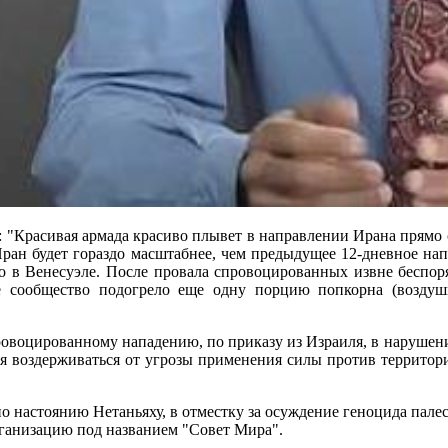
 "Красивая армада красиво плывет в направлении Ирана прямо 
 Иран будет гораздо масштабнее, чем предыдущее 12-дневное на
о в Венесуэле. После провала спровоцированных извне беспор
е сообщество подогрело еще одну порцию попкорна (возду
спровоцированному нападению, по приказу из Израиля, в нарушен
ся воздерживаться от угрозы применения силы против террито
 настоянию Нетаньяху, в отместку за осуждение геноцида палес
рганизацию под названием "Совет Мира".