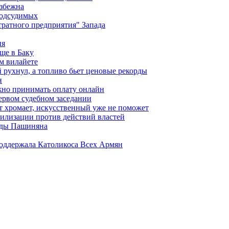
избежна
подсудимых
ратного предприятия" Запада
ия
ще в Баку
м вилайете
 рухнул, а топливо бьет ценовые рекорды
н
жно принимать оплату онлайн
ервом судебном заседании
т хромает, искусственный уже не поможет
илизации против действий властей
анды Пашиняна
поддержала Католикоса Всех Армян