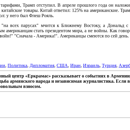
тарифами, Трамп отступил. В апреле прошлого года он наложи
китайские товары. Китай ответил: 125% на американские. Трамп 
л: у него был Флеш Рояль.
 "на всех парусах" мчится к Ближнему Востоку, а Дональд с 
м американцам стать президентом мира, а не войны. Как говор
войн!" "Сначала - Америка!". Американцы смеются по сей день.
нии
,
Политика
,
Дипломатия
,
США
,
Иран
,
Израиль
,
Турция
,
Азер
ный центр «Еркрамас» рассказывает о событиях в Армении,
дьба армянского народа и независимая журналистика. Если в
ровольным взносом.