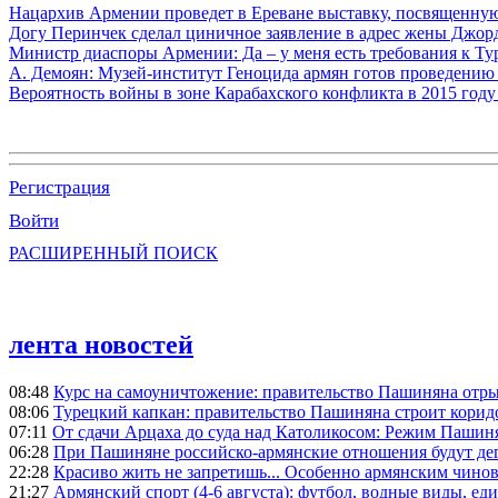
Нацархив Армении проведет в Ереване выставку, посвященну
Догу Перинчек сделал циничное заявление в адрес жены Джо
Министр диаспоры Армении: Да – у меня есть требования к Ту
А. Демоян: Музей-институт Геноцида армян готов проведению 
Вероятность войны в зоне Карабахского конфликта в 2015 году
Регистрация
Войти
РАСШИРЕННЫЙ ПОИСК
лента новостей
08:48
Курс на самоуничтожение: правительство Пашиняна отр
08:06
Турецкий капкан: правительство Пашиняна строит корид
07:11
От сдачи Арцаха до суда над Католикосом: Режим Пашин
06:28
При Пашиняне российско-армянские отношения будут де
22:28
Красиво жить не запретишь... Особенно армянским чино
21:27
Армянский спорт (4-6 августа): футбол, водные виды, еди