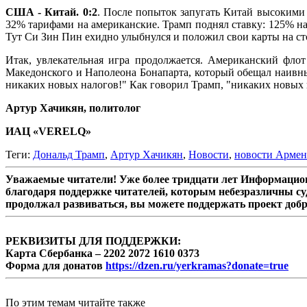
США - Китай. 0:2
. После попыток запугать Китай высокими 
32% тарифами на американские. Трамп поднял ставку: 125% на 
Тут Си Зин Пин ехидно улыбнулся и положил свои карты на сто
Итак, увлекательная игра продолжается. Американский флот
Македонского и Наполеона Бонапарта, который обещал наивны
никаких новых налогов!" Как говорил Трамп, "никаких новых 
Артур Хачикян, политолог
ИАЦ «VERELQ»
Теги:
Дональд Трамп
,
Артур Хачикян
,
Новости
,
новости Арме
Уважаемые читатели! Уже более тридцати лет Информацион
благодаря поддержке читателей, которым небезразличны су
продолжал развиваться, вы можете поддержать проект доб
РЕКВИЗИТЫ ДЛЯ ПОДДЕРЖКИ:
Карта Сбербанка – 2202 2072 1610 0373
Форма для донатов
https://dzen.ru/yerkramas?donate=true
По этим темам читайте также