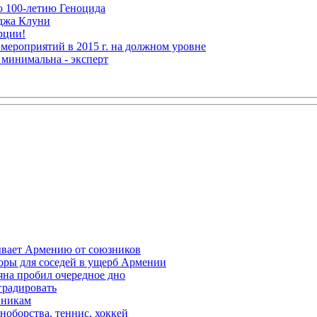
ю 100-летию Геноцида
рджа Клуни
рции!
мероприятий в 2015 г. на должном уровне
 минимальна - эксперт
ывает Армению от союзников
оры для соседей в ущерб Армении
яна пробил очередное дно
градировать
вникам
ноборства, теннис, хоккей