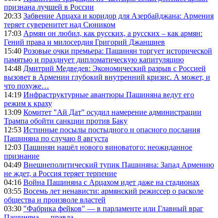
признана лучшей в России
20:33
Забвение Арцаха и коридор для Азербайджана: Армения
теряет суверенитет над Сюником
17:03
Армян он любил, как русских, а русских – как армян:
Гений права и милосердия Григорий Джаншиев
15:40
Розовые очки премьера: Пашинян торгует исторической
памятью и празднует дипломатическую капитуляцию
14:48
Дмитрий Медведев: Экономический разрыв с Россией
вызовет в Армении глубокий внутренний кризис. А может, и
что похуже…
14:19
Инфраструктурные авантюры Пашиняна ведут его
режим к краху
13:09
Комитет "Ай Дат" осудил намерение администрации
Трампа обойти санкции против Баку
12:53
Истинные посылы постыдного и опасного послания
Пашиняна по случаю 8 августа
12:03
Пашинян нашёл нового виноватого: неожиданное
признание
04:49
Внешнеполитический тупик Пашиняна: Запад Армению
не ждет, а Россия теряет терпение
04:16
Война Пашиняна с Арцахом идет даже на стадионах
03:55
Восемь лет ненависти: армянский режиссер о расколе
общества и произволе властей
03:30
"Фабрика фейков" — в парламенте или Главный враг
Пашиняна — правда