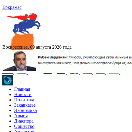
Еркрамас
Воскресенье, 09 августа 2026 года
Главная
Новости
Политика
Закавказье
Экономика
Армия
Диаспора
Общество
Аналитика