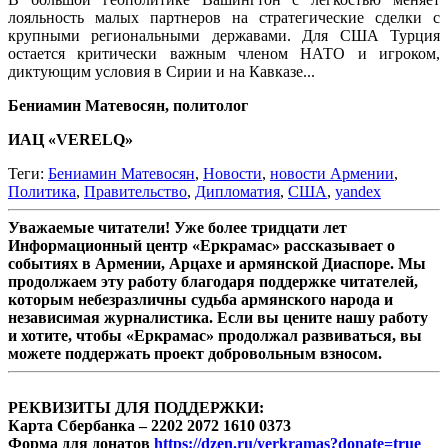
лояльность малых партнеров на стратегические сделки с
крупными региональными державами. Для США Турция
остается критически важным членом НАТО и игроком,
диктующим условия в Сирии и на Кавказе...
Бениамин Матевосян, политолог
ИАЦ «VERELQ»
Теги:
Бениамин Матевосян
,
Новости
,
новости Армении
,
Политика
,
Правительство
,
Дипломатия
,
США
,
yandex
Уважаемые читатели! Уже более тридцати лет
Информационный центр «Еркрамас» рассказывает о
событиях в Армении, Арцахе и армянской Диаспоре. Мы
продолжаем эту работу благодаря поддержке читателей,
которым небезразличны судьба армянского народа и
независимая журналистика. Если вы цените нашу работу
и хотите, чтобы «Еркрамас» продолжал развиваться, вы
можете поддержать проект добровольным взносом.
РЕКВИЗИТЫ ДЛЯ ПОДДЕРЖКИ:
Карта Сбербанка – 2202 2072 1610 0373
Форма для донатов
https://dzen.ru/yerkramas?donate=true