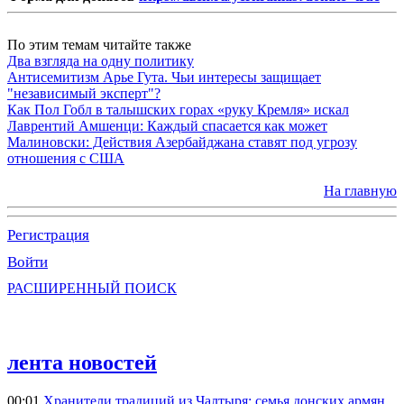
По этим темам читайте также
Два взгляда на одну политику
Антисемитизм Арье Гута. Чьи интересы защищает
"независимый эксперт"?
Как Пол Гобл в талышских горах «руку Кремля» искал
Лаврентий Амшенци: Каждый спасается как может
Малиновски: Действия Азербайджана ставят под угрозу
отношения с США
На главную
Регистрация
Войти
РАСШИРЕННЫЙ ПОИСК
лента новостей
00:01
Хранители традиций из Чалтыря: семья донских армян