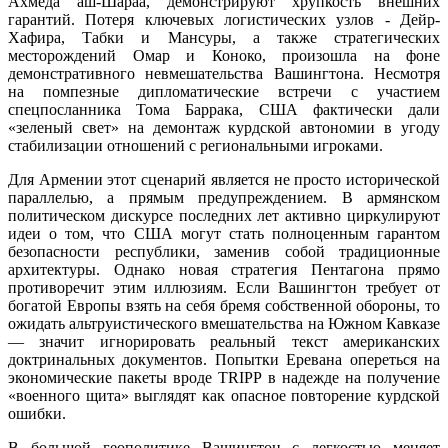
Ахмеда аш-Шараа, демонстрируют хрупкость внешних
гарантий. Потеря ключевых логистических узлов - Дейр-
Хафира, Табки и Мансуры, а также стратегических
месторождений Омар и Коноко, произошла на фоне
демонстративного невмешательства Вашингтона. Несмотря
на помпезные дипломатические встречи с участием
спецпосланника Тома Баррака, США фактически дали
«зеленый свет» на демонтаж курдской автономии в угоду
стабилизации отношений с региональными игроками.
Для Армении этот сценарий является не просто исторической
параллелью, а прямым предупреждением. В армянском
политическом дискурсе последних лет активно циркулируют
идеи о том, что США могут стать полноценным гарантом
безопасности республики, заменив собой традиционные
архитектуры. Однако новая стратегия Пентагона прямо
противоречит этим иллюзиям. Если Вашингтон требует от
богатой Европы взять на себя бремя собственной обороны, то
ожидать альтруистического вмешательства на Южном Кавказе
— значит игнорировать реальный текст американских
доктринальных документов. Попытки Еревана опереться на
экономические пакеты вроде TRIPP в надежде на получение
«военного щита» выглядят как опасное повторение курдской
ошибки.
В большой геополитике Вашингтон с легкостью меняет