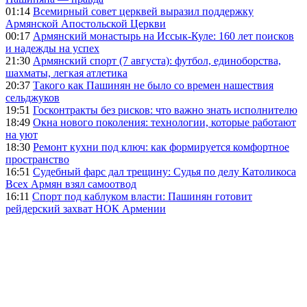
01:14
Всемирный совет церквей выразил поддержку
Армянской Апостольской Церкви
00:17
Армянский монастырь на Иссык-Куле: 160 лет поисков
и надежды на успех
21:30
Армянский спорт (7 августа): футбол, единоборства,
шахматы, легкая атлетика
20:37
Такого как Пашинян не было со времен нашествия
сельджуков
19:51
Госконтракты без рисков: что важно знать исполнителю
18:49
Окна нового поколения: технологии, которые работают
на уют
18:30
Ремонт кухни под ключ: как формируется комфортное
пространство
16:51
Судебный фарс дал трещину: Судья по делу Католикоса
Всех Армян взял самоотвод
16:11
Спорт под каблуком власти: Пашинян готовит
рейдерский захват НОК Армении