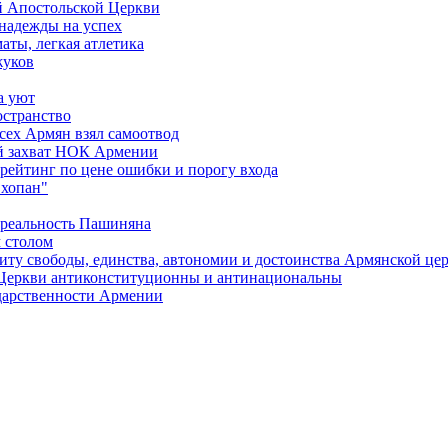
й Апостольской Церкви
 надежды на успех
аты, легкая атлетика
жуков
а уют
остранство
сех Армян взял самоотвод
ий захват НОК Армении
 рейтинг по цене ошибки и порогу входа
"хопан"
 реальность Пашиняна
 столом
иту свободы, единства, автономии и достоинства Армянской це
Церкви антиконституционны и антинациональны
ударственности Армении