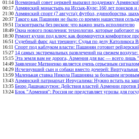
01:14
Всемирный совет церквей выразил поддержку Армянско
00:17
Армянский монастырь на Иссык-Куле: 160 лет поисков и
21:30
Армянский спорт (7 августа): футбол, единоборства, шахм
20:37
Такого как Пашинян не было со времен нашествия сельд
19:51
Госконтракты без рисков: что важно знать исполнителю
18:49
Окна нового поколения: технологии, которые работают н
18:30
Ремонт кухни под ключ: как формируется комфортное пр
16:51
Судебный фарс дал трещину: Судья по делу Католикоса В
16:11
Спорт под каблуком власти: Пашинян готовит рейдерск
15:27
14 самых экстремальных развлечений на свежем воздухе:
15:15
Эта земля вам не дорога, Армения для вас — всего лишь 
14:49
Заявление Матвиенко является очень серьезным сигналом
14:29
Исчезнувший сын и собаки вместо дочерей: Виртуальная
13:59
Маленькая ставка Никола Пашиняна за большим игровым
13:43
Армянский патриархат Иерусалима: Нужно встать на защ
13:35
Бюро Дашнакцутюн: Действия властей Армении против 
13:24
Блок "Армения": Россия не представляет угрозы для гос