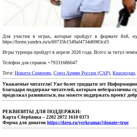
Для участия в играх, которые пройдут в формате 8х8, н
https://forms.yandex.ru/u/69735b1549af4734d6983cd3
Игры турнира пройдут в апреле 2026 года. Всего за титул чемп
Телефон для справок +79331686047
Теги:
Никита Симонян
,
Союз Армян России (САР)
,
Краснодар
Уважаемые читатели! Уже более тридцати лет Информацион
благодаря поддержке читателей, которым небезразличны су
продолжал развиваться, вы можете поддержать проект доб
РЕКВИЗИТЫ ДЛЯ ПОДДЕРЖКИ:
Карта Сбербанка – 2202 2072 1610 0373
Форма для донатов
https://dzen.ru/yerkramas?donate=true