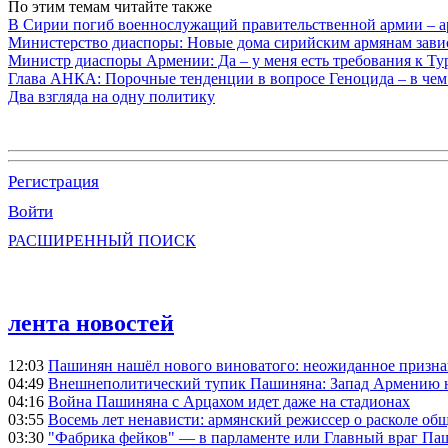
По этим темам читайте также
В Сирии погиб военнослужащий правительственной армии – а
Министерство диаспоры: Новые дома сирийским армянам завис
Министр диаспоры Армении: Да – у меня есть требования к Ту
Глава АНКА: Порочные тенденции в вопросе Геноцида – в чем
Два взгляда на одну политику
Регистрация
Войти
РАСШИРЕННЫЙ ПОИСК
лента новостей
12:03
Пашинян нашёл нового виноватого: неожиданное призн
04:49
Внешнеполитический тупик Пашиняна: Запад Армению не 
04:16
Война Пашиняна с Арцахом идет даже на стадионах
03:55
Восемь лет ненависти: армянский режиссер о расколе общ
03:30
"Фабрика фейков" — в парламенте или Главный враг Па