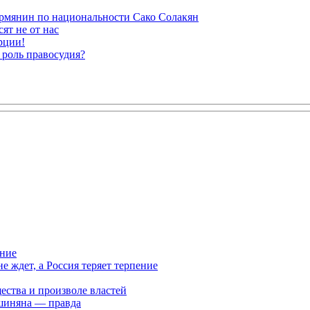
рмянин по национальности Сако Солакян
ят не от нас
рции!
 роль правосудия?
ание
ждет, а Россия теряет терпение
ества и произволе властей
шиняна — правда