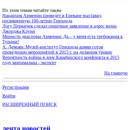
По этим темам читайте также
Нацархив Армении проведет в Ереване выставку,
посвященную 100-летию Геноцида
Догу Перинчек сделал циничное заявление в адрес жены
Джорджа Клуни
Министр диаспоры Армении: Да – у меня есть требования к
Турции!
А. Демоян: Музей-институт Геноцида армян готов
проведению мероприятий в 2015 г. на должном уровне
Вероятность войны в зоне Карабахского конфликта в 2015
году минимальна - эксперт
На главную
Регистрация
Войти
РАСШИРЕННЫЙ ПОИСК
лента новостей