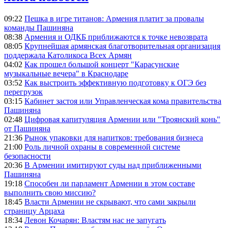
09:22
Пешка в игре титанов: Армения платит за провалы
команды Пашиняна
08:38
Армения и ОДКБ приближаются к точке невозврата
08:05
Крупнейшая армянская благотворительная организация
поддержала Католикоса Всех Армян
04:02
Как прошел большой концерт "Карасунские
музыкальные вечера" в Краснодаре
03:52
Как выстроить эффективную подготовку к ОГЭ без
перегрузок
03:15
Кабинет застоя или Управленческая кома правительства
Пашиняна
02:48
Цифровая капитуляция Армении или "Троянский конь"
от Пашиняна
21:36
Рынок упаковки для напитков: требования бизнеса
21:00
Роль личной охраны в современной системе
безопасности
20:36
В Армении имитируют суды над приближенными
Пашиняна
19:18
Способен ли парламент Армении в этом составе
выполнить свою миссию?
18:45
Власти Армении не скрывают, что сами закрыли
страницу Арцаха
18:34
Левон Кочарян: Властям нас не запугать