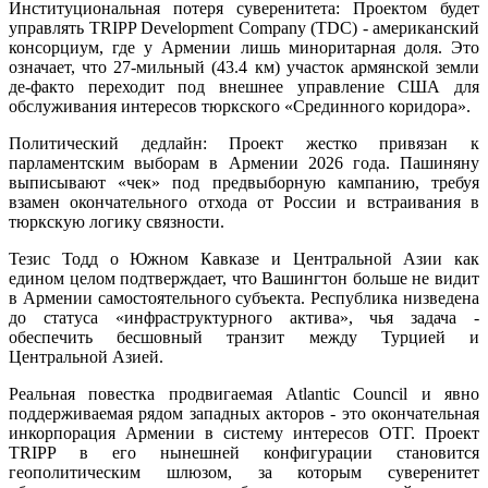
Институциональная потеря суверенитета: Проектом будет
управлять TRIPP Development Company (TDC) - американский
консорциум, где у Армении лишь миноритарная доля. Это
означает, что 27-мильный (43.4 км) участок армянской земли
де-факто переходит под внешнее управление США для
обслуживания интересов тюркского «Срединного коридора».
Политический дедлайн: Проект жестко привязан к
парламентским выборам в Армении 2026 года. Пашиняну
выписывают «чек» под предвыборную кампанию, требуя
взамен окончательного отхода от России и встраивания в
тюркскую логику связности.
Тезис Тодд о Южном Кавказе и Центральной Азии как
едином целом подтверждает, что Вашингтон больше не видит
в Армении самостоятельного субъекта. Республика низведена
до статуса «инфраструктурного актива», чья задача -
обеспечить бесшовный транзит между Турцией и
Центральной Азией.
Реальная повестка продвигаемая Atlantic Council и явно
поддерживаемая рядом западных акторов - это окончательная
инкорпорация Армении в систему интересов ОТГ. Проект
TRIPP в его нынешней конфигурации становится
геополитическим шлюзом, за которым суверенитет