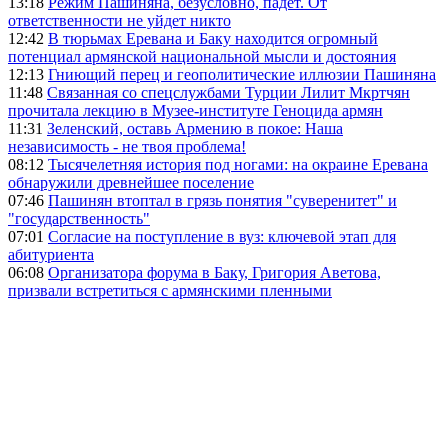
13:18
Режим Пашиняна, безусловно, падёт. От
ответственности не уйдет никто
12:42
В тюрьмах Еревана и Баку находится огромный
потенциал армянской национальной мысли и достояния
12:13
Гниющий перец и геополитические иллюзии Пашиняна
11:48
Связанная со спецслужбами Турции Лилит Мкртчян
прочитала лекцию в Музее-институте Геноцида армян
11:31
Зеленский, оставь Армению в покое: Наша
независимость - не твоя проблема!
08:12
Тысячелетняя история под ногами: на окраине Еревана
обнаружили древнейшее поселение
07:46
Пашинян втоптал в грязь понятия "суверенитет" и
"государственность"
07:01
Согласие на поступление в вуз: ключевой этап для
абитуриента
06:08
Организатора форума в Баку, Григория Аветова,
призвали встретиться с армянскими пленными