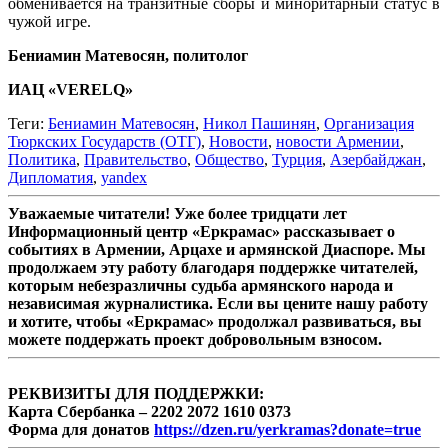
обменивается на транзитные сборы и миноритарный статус в
чужой игре.
Бениамин Матевосян, политолог
ИАЦ «VERELQ»
Теги:
Бениамин Матевосян
,
Никол Пашинян
,
Организация
Тюркских Государств (ОТГ)
,
Новости
,
новости Армении
,
Политика
,
Правительство
,
Общество
,
Турция
,
Азербайджан
,
Дипломатия
,
yandex
Уважаемые читатели! Уже более тридцати лет
Информационный центр «Еркрамас» рассказывает о
событиях в Армении, Арцахе и армянской Диаспоре. Мы
продолжаем эту работу благодаря поддержке читателей,
которым небезразличны судьба армянского народа и
независимая журналистика. Если вы цените нашу работу
и хотите, чтобы «Еркрамас» продолжал развиваться, вы
можете поддержать проект добровольным взносом.
РЕКВИЗИТЫ ДЛЯ ПОДДЕРЖКИ:
Карта Сбербанка – 2202 2072 1610 0373
Форма для донатов
https://dzen.ru/yerkramas?donate=true