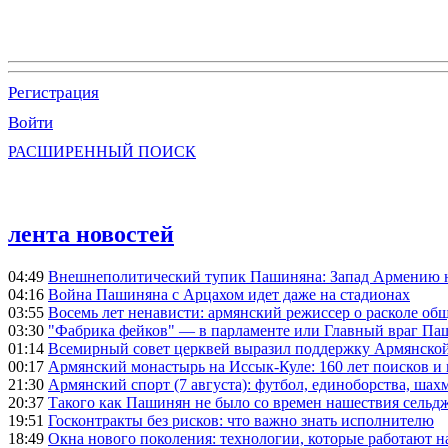
Регистрация
Войти
РАСШИРЕННЫЙ ПОИСК
лента новостей
04:49
Внешнеполитический тупик Пашиняна: Запад Армению не 
04:16
Война Пашиняна с Арцахом идет даже на стадионах
03:55
Восемь лет ненависти: армянский режиссер о расколе общ
03:30
"Фабрика фейков" — в парламенте или Главный враг Па
01:14
Всемирный совет церквей выразил поддержку Армянско
00:17
Армянский монастырь на Иссык-Куле: 160 лет поисков и
21:30
Армянский спорт (7 августа): футбол, единоборства, шахм
20:37
Такого как Пашинян не было со времен нашествия сельд
19:51
Госконтракты без рисков: что важно знать исполнителю
18:49
Окна нового поколения: технологии, которые работают н