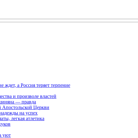
ждет, а Россия теряет терпение
ества и произволе властей
шиняна — правда
й Апостольской Церкви
 надежды на успех
аты, легкая атлетика
жуков
а уют