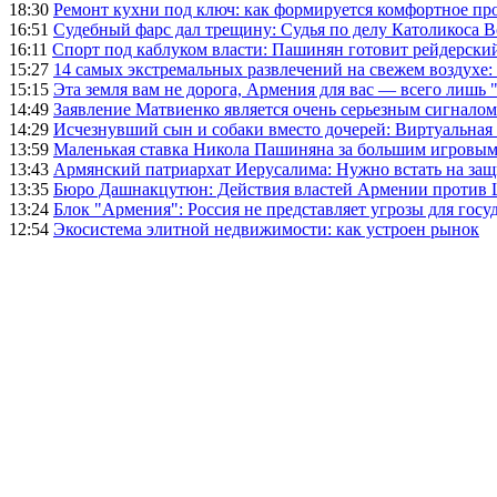
18:30
Ремонт кухни под ключ: как формируется комфортное пр
16:51
Судебный фарс дал трещину: Судья по делу Католикоса В
16:11
Спорт под каблуком власти: Пашинян готовит рейдерск
15:27
14 самых экстремальных развлечений на свежем воздухе:
15:15
Эта земля вам не дорога, Армения для вас — всего лишь 
14:49
Заявление Матвиенко является очень серьезным сигналом
14:29
Исчезнувший сын и собаки вместо дочерей: Виртуальная
13:59
Маленькая ставка Никола Пашиняна за большим игровым
13:43
Армянский патриархат Иерусалима: Нужно встать на защ
13:35
Бюро Дашнакцутюн: Действия властей Армении против 
13:24
Блок "Армения": Россия не представляет угрозы для гос
12:54
Экосистема элитной недвижимости: как устроен рынок