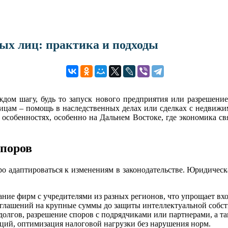
ых лиц: практика и подходы
ом шагу, будь то запуск нового предприятия или разрешение 
 лицам – помощь в наследственных делах или сделках с недвиж
 особенностях, особенно на Дальнем Востоке, где экономика с
споров
о адаптироваться к изменениям в законодательстве. Юридичес
дание фирм с учредителями из разных регионов, что упрощает вх
оглашений на крупные суммы до защиты интеллектуальной собст
 долгов, разрешение споров с подрядчиками или партнерами, а т
ций, оптимизация налоговой нагрузки без нарушения норм.