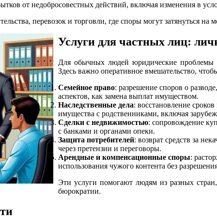
бытков от недобросовестных действий, включая изменения в усл
ельства, перевозок и торговли, где споры могут затянуться на м
Услуги для частных лиц: лич
Для обычных людей юридические проблемы ча
Здесь важно оперативное вмешательство, чтоб
Семейное право
: разрешение споров о развод
аспектов, как замена выплат имуществом.
Наследственные дела
: восстановление сроков
имущества с родственниками, включая зарубе
Сделки с недвижимостью
: сопровождение ку
с банками и органами опеки.
Защита потребителей
: возврат средств за не
через претензии и переговоры.
Арендные и компенсационные споры
: расто
использования чужого контента без разрешения
Эти услуги помогают людям из разных стран
бюрократии.
сти