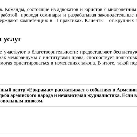
в. Команды, состоящие из адвокатов и юристов с многолетним с
работой, проводя семинары и разрабатывая законодательные 
рждают компетенцию в 11 практиках. Клиенты – от крупных п
 услуг
участвуют в благотворительности: предоставляют бесплатну
как меморандумы с институтами права, способствует подготовк
омогая ориентироваться в изменениях закона. В итоге, такой п
ный центр «Еркрамас» рассказывает о событиях в Армении,
дьба армянского народа и независимая журналистика. Если в
ровольным взносом.