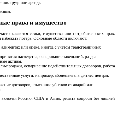
овиях труда или аренды.
есяцы.
ные права и имущество
сто касаются семьи, имущества или потребительских прав.
ы избежать потерь. Основные области включают:
е, алиментах или опеке, иногда с учетом трансграничных
 принятия наследства, оспаривание завещаний, раздел
жные активы.
пли-продажи, оспаривание недействительных договоров, работа
качественные услуги, например, абонементы в фитнес-центры,
ржение договоров, взыскание убытков от аварий или
.
, включая Россию, США и Азию, решать вопросы без лишней