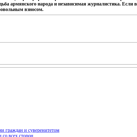
дьба армянского народа и независимая журналистика. Если в
ровольным взносом.
ми граждан и суверенитетом
 со всех сторон