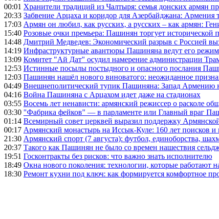
00:01
Хранители традиций из Чалтыря: семья донских армян п
20:33
Забвение Арцаха и коридор для Азербайджана: Армения 
17:03
Армян он любил, как русских, а русских – как армян: Г
15:40
Розовые очки премьера: Пашинян торгует исторической
14:48
Дмитрий Медведев: Экономический разрыв с Россией выз
14:19
Инфраструктурные авантюры Пашиняна ведут его режим 
13:09
Комитет "Ай Дат" осудил намерение администрации Тра
12:53
Истинные посылы постыдного и опасного послания Паши
12:03
Пашинян нашёл нового виноватого: неожиданное призн
04:49
Внешнеполитический тупик Пашиняна: Запад Армению не 
04:16
Война Пашиняна с Арцахом идет даже на стадионах
03:55
Восемь лет ненависти: армянский режиссер о расколе общ
03:30
"Фабрика фейков" — в парламенте или Главный враг Па
01:14
Всемирный совет церквей выразил поддержку Армянско
00:17
Армянский монастырь на Иссык-Куле: 160 лет поисков и
21:30
Армянский спорт (7 августа): футбол, единоборства, шахм
20:37
Такого как Пашинян не было со времен нашествия сельд
19:51
Госконтракты без рисков: что важно знать исполнителю
18:49
Окна нового поколения: технологии, которые работают н
18:30
Ремонт кухни под ключ: как формируется комфортное пр