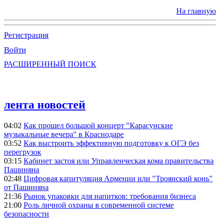
На главную
Регистрация
Войти
РАСШИРЕННЫЙ ПОИСК
лента новостей
04:02
Как прошел большой концерт "Карасунские
музыкальные вечера" в Краснодаре
03:52
Как выстроить эффективную подготовку к ОГЭ без
перегрузок
03:15
Кабинет застоя или Управленческая кома правительства
Пашиняна
02:48
Цифровая капитуляция Армении или "Троянский конь"
от Пашиняна
21:36
Рынок упаковки для напитков: требования бизнеса
21:00
Роль личной охраны в современной системе
безопасности