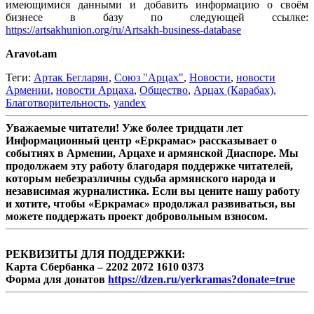
имеющимися данными и добавить информацию о своём
бизнесе в базу по следующей ссылке:
https://artsakhunion.org/ru/Artsakh-business-database
Aravot.am
Теги:
Артак Бегларян
,
Союз "Арцах"
,
Новости
,
новости
Армении
,
новости Арцаха
,
Общество
,
Арцах (Карабах)
,
Благотворительность
,
yandex
Уважаемые читатели! Уже более тридцати лет
Информационный центр «Еркрамас» рассказывает о
событиях в Армении, Арцахе и армянской Диаспоре. Мы
продолжаем эту работу благодаря поддержке читателей,
которым небезразличны судьба армянского народа и
независимая журналистика. Если вы цените нашу работу
и хотите, чтобы «Еркрамас» продолжал развиваться, вы
можете поддержать проект добровольным взносом.
РЕКВИЗИТЫ ДЛЯ ПОДДЕРЖКИ:
Карта Сбербанка – 2202 2072 1610 0373
Форма для донатов
https://dzen.ru/yerkramas?donate=true