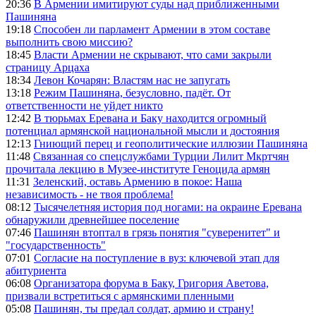
20:36
В Армении имитируют суды над приближенными
Пашиняна
19:18
Способен ли парламент Армении в этом составе
выполнить свою миссию?
18:45
Власти Армении не скрывают, что сами закрыли
страницу Арцаха
18:34
Левон Кочарян: Властям нас не запугать
13:18
Режим Пашиняна, безусловно, падёт. От
ответственности не уйдет никто
12:42
В тюрьмах Еревана и Баку находится огромный
потенциал армянской национальной мысли и достояния
12:13
Гниющий перец и геополитические иллюзии Пашиняна
11:48
Связанная со спецслужбами Турции Лилит Мкртчян
прочитала лекцию в Музее-институте Геноцида армян
11:31
Зеленский, оставь Армению в покое: Наша
независимость - не твоя проблема!
08:12
Тысячелетняя история под ногами: на окраине Еревана
обнаружили древнейшее поселение
07:46
Пашинян втоптал в грязь понятия "суверенитет" и
"государственность"
07:01
Согласие на поступление в вуз: ключевой этап для
абитуриента
06:08
Организатора форума в Баку, Григория Аветова,
призвали встретиться с армянскими пленными
05:08
Пашинян, ты предал солдат, армию и страну!