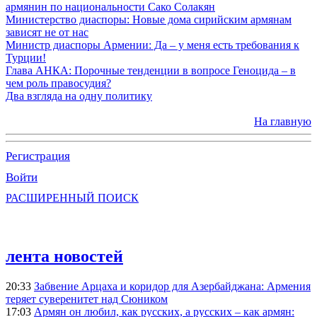
армянин по национальности Сако Солакян
Министерство диаспоры: Новые дома сирийским армянам
зависят не от нас
Министр диаспоры Армении: Да – у меня есть требования к
Турции!
Глава АНКА: Порочные тенденции в вопросе Геноцида – в
чем роль правосудия?
Два взгляда на одну политику
На главную
Регистрация
Войти
РАСШИРЕННЫЙ ПОИСК
лента новостей
20:33
Забвение Арцаха и коридор для Азербайджана: Армения
теряет суверенитет над Сюником
17:03
Армян он любил, как русских, а русских – как армян: