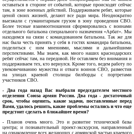
оставаться в стороне от событий, которые происходят сейчас
там, в зоне военных действий. Поддерживаем ребят, которые
ценой своих жизней, делают все ради мира. Неоднократно
выезжали с гуманитарным грузом в зону проведения СВО.
Более тесные взаимоотношения сформировались с воинами
отдельного батальона специального назначения «Арбат». Мы
находимся на связи с командованием батальона. Так же для
нас была честь принять у себя в гостях командира батальона,
поделиться с ним мнениями, мыслями и дальнейшими
перспективами. Мы знаем, как много наших краснодарских
ребят сейчас там, на передовой. Не оставляем без внимания и
поддерживаем тех, кто вернулся. Кроме того, ведем работу по
увековечиванию мужества и отваги воинов СВО, разместив
на улицах краевой столицы билборды с портретами
участников СВО.
- Два года назад Вас выбрали председателем местного
отделения Союза армян России. Два года - достаточный
срок, чтобы оценить, какие задачи, поставленные перед
Вами, удалось решить, какие проблемы остались и что еще
предстоит сделать в ближайшее время?
- Планов очень много. Это и развитие технической базы
центра; и познавательный проект-экскурсия, направленный
на ознакомление всех желающих с армянской частью краевого