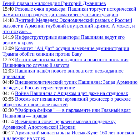
Гений права и милосердия Григорий Джаншиев
15:40
Розовые очки премьера: Пашинян торгует исторической
памятью и празднует дипломатическую капитуляцию
14:48
Дмитрий Медведев: Экономический разрыв с Россией
вызовет в Армении глубокий внутренний кризис. А может, и
что похуже…
14:19
Инфраструктурные авантюры Пашиняна ведут его
режим к краху
13:09
Комитет "Ай Дат" осудил намерение администрации
Трампа обойти санкции против Баку
12:53
Истинные посылы постыдного и опасного послания
Пашиняна по случаю 8 августа
12:03
Пашинян нашёл нового виноватого: неожиданное
признание
04:49
Внешнеполитический тупик Пашиняна: Запад Армению
не ждет, а Россия теряет терпение
04:16
Война Пашиняна с Арцахом идет даже на стадионах
03:55
Восемь лет ненависти: армянский режиссер о расколе
общества и произволе властей
03:30
"Фабрика фейков" — в парламенте или Главный враг
Пашиняна — правда
01:14
Всемирный совет церквей выразил поддержку
Армянской Апостольской Церкви
00:17
Армянский монастырь на Иссык-Куле: 160 лет поисков
и надежды на успех