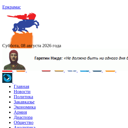
Еркрамас
Суббота, 08 августа 2026 года
Главная
Новости
Политика
Закавказье
Экономика
Армия
Диаспора
Общество
Аналитика