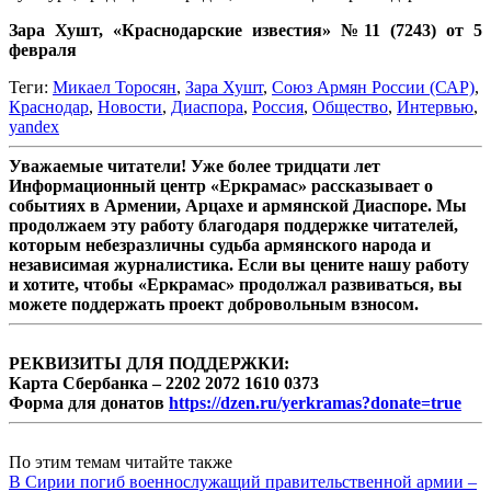
Зара Хушт, «Краснодарские известия» №11 (7243) от 5
февраля
Теги:
Микаел Торосян
,
Зара Хушт
,
Союз Армян России (САР)
,
Краснодар
,
Новости
,
Диаспора
,
Россия
,
Общество
,
Интервью
,
yandex
Уважаемые читатели! Уже более тридцати лет
Информационный центр «Еркрамас» рассказывает о
событиях в Армении, Арцахе и армянской Диаспоре. Мы
продолжаем эту работу благодаря поддержке читателей,
которым небезразличны судьба армянского народа и
независимая журналистика. Если вы цените нашу работу
и хотите, чтобы «Еркрамас» продолжал развиваться, вы
можете поддержать проект добровольным взносом.
РЕКВИЗИТЫ ДЛЯ ПОДДЕРЖКИ:
Карта Сбербанка – 2202 2072 1610 0373
Форма для донатов
https://dzen.ru/yerkramas?donate=true
По этим темам читайте также
В Сирии погиб военнослужащий правительственной армии –