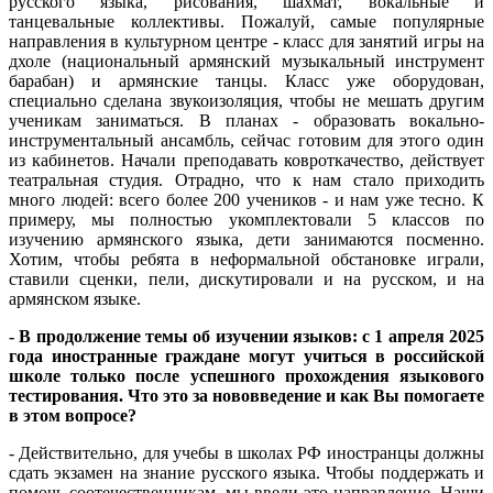
русского языка, рисования, шахмат, вокальные и
танцевальные коллективы. Пожалуй, самые популярные
направления в культурном центре - класс для занятий игры на
дхоле (национальный армянский музыкальный инструмент
барабан) и армянские танцы. Класс уже оборудован,
специально сделана звукоизоляция, чтобы не мешать другим
ученикам заниматься. В планах - образовать вокально-
инструментальный ансамбль, сейчас готовим для этого один
из кабинетов. Начали преподавать ковроткачество, действует
театральная студия. Отрадно, что к нам стало приходить
много людей: всего более 200 учеников - и нам уже тесно. К
примеру, мы полностью укомплектовали 5 классов по
изучению армянского языка, дети занимаются посменно.
Хотим, чтобы ребята в неформальной обстановке играли,
ставили сценки, пели, дискутировали и на русском, и на
армянском языке.
- В продолжение темы об изучении языков: с 1 апреля 2025
года иностранные граждане могут учиться в российской
школе только после успешного прохождения языкового
тестирования. Что это за нововведение и как Вы помогаете
в этом вопросе?
- Действительно, для учебы в школах РФ иностранцы должны
сдать экзамен на знание русского языка. Чтобы поддержать и
помочь соотечественникам, мы ввели это направление. Наши