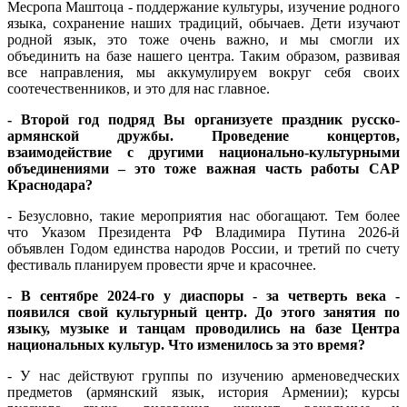
Месропа Маштоца - поддержание культуры, изучение родного
языка, сохранение наших традиций, обычаев. Дети изучают
родной язык, это тоже очень важно, и мы смогли их
объединить на базе нашего центра. Таким образом, развивая
все направления, мы аккумулируем вокруг себя своих
соотечественников, и это для нас главное.
- Второй год подряд Вы организуете праздник русско-
армянской дружбы. Проведение концертов,
взаимодействие с другими национально-культурными
объединениями – это тоже важная часть работы CAP
Краснодара?
- Безусловно, такие мероприятия нас обогащают. Тем более
что Указом Президента РФ Владимира Путина 2026-й
объявлен Годом единства народов России, и третий по счету
фестиваль планируем провести ярче и красочнее.
- В сентябре 2024-го у диаспоры - за четверть века -
появился свой культурный центр. До этого занятия по
языку, музыке и танцам проводились на базе Центра
национальных культур. Что изменилось за это время?
- У нас действуют группы по изучению арменоведческих
предметов (армянский язык, история Армении); курсы