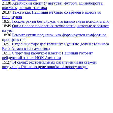
21:30
Армянский спорт (7 августа): футбол, единоборства,
шахматы, легкая атлетика
20:37
Такого как Пашинян не было со времен нашествия
сельджуков
19:51
Госконтракты без рисков: что важно знать исполнителю
18:49
Окна нового поколения: технологии, которые работают
на уют
18:30
Ремонт кухни под ключ: как формируется комфортное
пространство
16:51
Судебный фарс дал трещину: Судья по делу Католикоса
Всех Армян взял самоотвод
16:11
Спорт под каблуком власти: Пашинян готовит
рейдерский захват НОК Армении
15:27
14 самых экстремальных развлечений на свежем
воздухе: рейтинг по цене ошибки и порогу входа