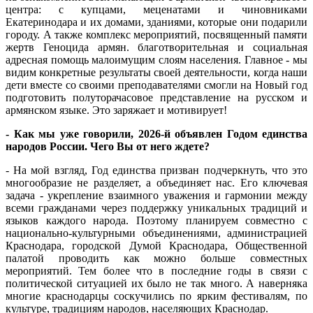
центра: с купцами, меценатами и чиновниками
Екатеринодара и их домами, зданиями, которые они подарили
городу. А также комплекс мероприятий, посвященный памяти
жертв Геноцида армян. благотворительная и социальная
адресная помощь малоимущим слоям населения. Главное - мы
видим конкретные результаты своей деятельности, когда наши
дети вместе со своими преподавателями смогли на Новый год
подготовить полуторачасовое представление на русском и
армянском языке. Это заряжает и мотивирует!
- Как мы уже говорили, 2026-й объявлен Годом единства
народов России. Чего Вы от него ждете?
- На мой взгляд, Год единства призван подчеркнуть, что это
многообразие не разделяет, а объединяет нас. Его ключевая
задача - укрепление взаимного уважения и гармонии между
всеми гражданами через поддержку уникальных традиций и
языков каждого народа. Поэтому планируем совместно с
национально-культурными объединениями, администрацией
Краснодара, городской Думой Краснодара, Общественной
палатой проводить как можно больше совместных
мероприятий. Тем более что в последние годы в связи с
политической ситуацией их было не так много. А наверняка
многие краснодарцы соскучились по ярким фестивалям, по
культуре, традициям народов, населяющих Краснодар.