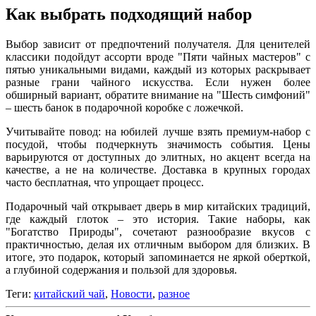
Как выбрать подходящий набор
Выбор зависит от предпочтений получателя. Для ценителей
классики подойдут ассорти вроде "Пяти чайных мастеров" с
пятью уникальными видами, каждый из которых раскрывает
разные грани чайного искусства. Если нужен более
обширный вариант, обратите внимание на "Шесть симфоний"
– шесть банок в подарочной коробке с ложечкой.
Учитывайте повод: на юбилей лучше взять премиум-набор с
посудой, чтобы подчеркнуть значимость события. Цены
варьируются от доступных до элитных, но акцент всегда на
качестве, а не на количестве. Доставка в крупных городах
часто бесплатная, что упрощает процесс.
Подарочный чай открывает дверь в мир китайских традиций,
где каждый глоток – это история. Такие наборы, как
"Богатство Природы", сочетают разнообразие вкусов с
практичностью, делая их отличным выбором для близких. В
итоге, это подарок, который запоминается не яркой оберткой,
а глубиной содержания и пользой для здоровья.
Теги:
китайский чай
,
Новости
,
разное