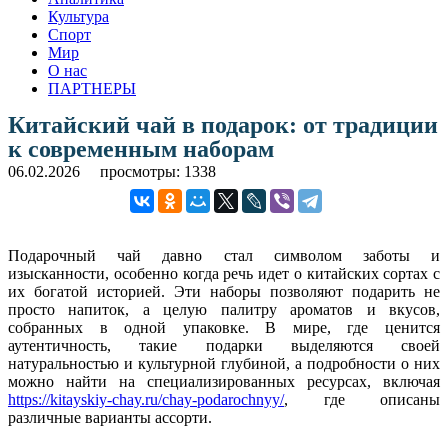
Культура
Спорт
Мир
О нас
ПАРТНЕРЫ
Китайский чай в подарок: от традиции
к современным наборам
06.02.2026
просмотры: 1338
Подарочный чай давно стал символом заботы и
изысканности, особенно когда речь идет о китайских сортах с
их богатой историей. Эти наборы позволяют подарить не
просто напиток, а целую палитру ароматов и вкусов,
собранных в одной упаковке. В мире, где ценится
аутентичность, такие подарки выделяются своей
натуральностью и культурной глубиной, а подробности о них
можно найти на специализированных ресурсах, включая
https://kitayskiy-chay.ru/chay-podarochnyy/
, где описаны
различные варианты ассорти.