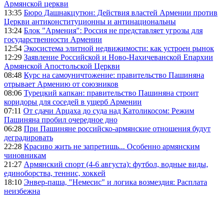
Армянской церкви
13:35
Бюро Дашнакцутюн: Действия властей Армении против
Церкви антиконституционны и антинациональны
13:24
Блок "Армения": Россия не представляет угрозы для
государственности Армении
12:54
Экосистема элитной недвижимости: как устроен рынок
12:29
Заявление Российской и Ново-Нахичеванской Епархии
Армянской Апостольской Церкви
08:48
Курс на самоуничтожение: правительство Пашиняна
отрывает Армению от союзников
08:06
Турецкий капкан: правительство Пашиняна строит
коридоры для соседей в ущерб Армении
07:11
От сдачи Арцаха до суда над Католикосом: Режим
Пашиняна пробил очередное дно
06:28
При Пашиняне российско-армянские отношения будут
деградировать
22:28
Красиво жить не запретишь... Особенно армянским
чиновникам
21:27
Армянский спорт (4-6 августа): футбол, водные виды,
единоборства, теннис, хоккей
18:10
Энвер-паша, "Немесис" и логика возмездия: Расплата
неизбежна