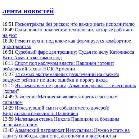
лента новостей
19:51
Госконтракты без рисков: что важно знать исполнителю
18:49
Окна нового поколения: технологии, которые работают
на уют
18:30
Ремонт кухни под ключ: как формируется комфортное
пространство
16:51
Судебный фарс дал трещину: Судья по делу Католикоса
Всех Армян взял самоотвод
16:11
Спорт под каблуком власти: Пашинян готовит
рейдерский захват НОК Армении
15:27
14 самых экстремальных развлечений на свежем
воздухе: рейтинг по цене ошибки и порогу входа
15:15
Эта земля вам не дорога, Армения для вас — всего лишь
"хопан"
14:49
Заявление Матвиенко является очень серьезным
сигналом
14:29
Исчезнувший сын и собаки вместо дочерей:
Виртуальная реальность Пашиняна
13:59
Маленькая ставка Никола Пашиняна за большим
игровым столом
13:43
Армянский патриархат Иерусалима: Нужно встать на
защиту свободы, единства, автономии и достоинства