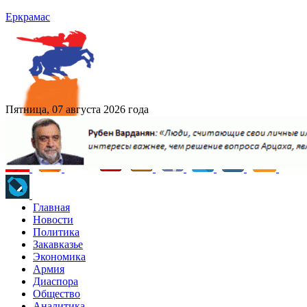
Еркрамас
Пятница, 07 августа 2026 года
Главная
Новости
Политика
Закавказье
Экономика
Армия
Диаспора
Общество
Аналитика