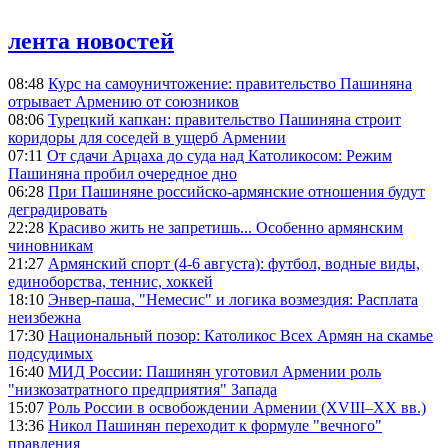
лента новостей
08:48
Курс на самоуничтожение: правительство Пашиняна
отрывает Армению от союзников
08:06
Турецкий капкан: правительство Пашиняна строит
коридоры для соседей в ущерб Армении
07:11
От сдачи Арцаха до суда над Католикосом: Режим
Пашиняна пробил очередное дно
06:28
При Пашиняне российско-армянские отношения будут
деградировать
22:28
Красиво жить не запретишь... Особенно армянским
чиновникам
21:27
Армянский спорт (4-6 августа): футбол, водные виды,
единоборства, теннис, хоккей
18:10
Энвер-паша, "Немесис" и логика возмездия: Расплата
неизбежна
17:30
Национальный позор: Католикос Всех Армян на скамье
подсудимых
16:40
МИД России: Пашинян уготовил Армении роль
"низкозатратного предприятия" Запада
15:07
Роль России в освобождении Армении (XVIII–XX вв.)
13:36
Никол Пашинян переходит к формуле "вечного"
правления