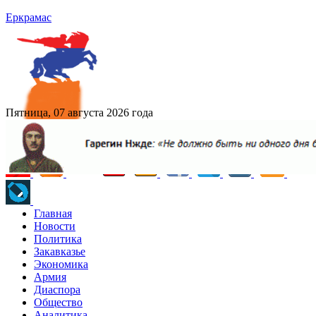
Еркрамас
Пятница, 07 августа 2026 года
Главная
Новости
Политика
Закавказье
Экономика
Армия
Диаспора
Общество
Аналитика