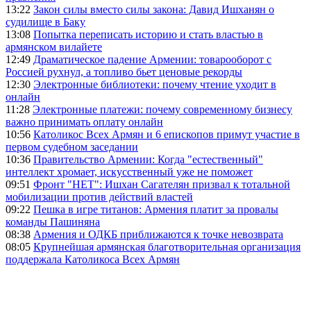
13:22
Закон силы вместо силы закона: Давид Ишханян о
судилище в Баку
13:08
Попытка переписать историю и стать властью в
армянском вилайете
12:49
Драматическое падение Армении: товарооборот с
Россией рухнул, а топливо бьет ценовые рекорды
12:30
Электронные библиотеки: почему чтение уходит в
онлайн
11:28
Электронные платежи: почему современному бизнесу
важно принимать оплату онлайн
10:56
Католикос Всех Армян и 6 епископов примут участие в
первом судебном заседании
10:36
Правительство Армении: Когда "естественный"
интеллект хромает, искусственный уже не поможет
09:51
Фронт "НЕТ": Ишхан Сагателян призвал к тотальной
мобилизации против действий властей
09:22
Пешка в игре титанов: Армения платит за провалы
команды Пашиняна
08:38
Армения и ОДКБ приближаются к точке невозврата
08:05
Крупнейшая армянская благотворительная организация
поддержала Католикоса Всех Армян