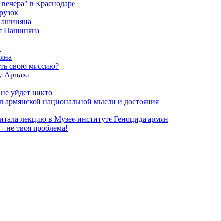
вечера" в Краснодаре
рузок
 Пашиняна
от Пашиняна
и
яна
ить свою миссию?
у Арцаха
 не уйдет никто
л армянской национальной мысли и достояния
итала лекцию в Музее-институте Геноцида армян
- не твоя проблема!