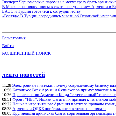
Эксперт: Черноморские паромы не могут сразу брать армянски
В Москве состоялся прием в связи с вступлением Армении в 
ЕАЭС и Турция готовятся к сотрудничеству
«Взгляд»: В Турции возродились мысли об Османской империи,
Регистрация
Войти
РАСШИРЕННЫЙ ПОИСК
лента новостей
11:28
Электронные платежи: почему современному бизнесу ва
10:56
Католикос Всех Армян и 6 епископов примут участие в п
10:36
Правительство Армении: Когда "естественный" интеллек
09:51
Фронт "НЕТ": Ишхан Сагателян призвал к тотальной моб
09:22
Пешка в игре титанов: Армения платит за провалы ком
08:38
Армения и ОДКБ приближаются к точке невозврата
08:05
Крупнейшая армянская благотворительная организация 