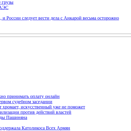
е грузы
ЕАЭС
 и России следует вести дела с Анкарой весьма осторожно
жно принимать оплату онлайн
ервом судебном заседании
т хромает, искусственный уже не поможет
илизации против действий властей
анды Пашиняна
поддержала Католикоса Всех Армян