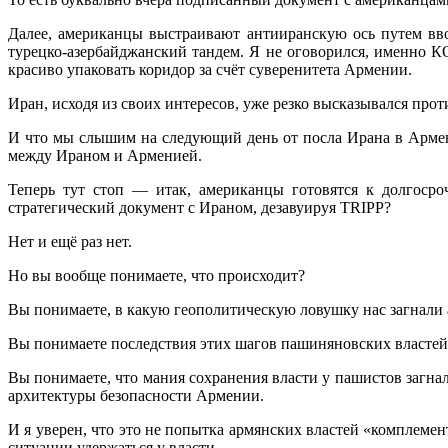
Далее, американцы выстраивают антииранскую ось путем ввод
турецко-азербайджанский тандем. Я не оговорился, именно 
красиво упаковать коридор за счёт суверенитета Армении.
Иран, исходя из своих интересов, уже резко высказывался прот
И что мы слышим на следующий день от посла Ирана в Арме
между Ираном и Арменией.
Теперь тут стоп — итак, американцы готовятся к долгоср
стратегический документ с Ираном, дезавуируя TRIPP?
Нет и ещё раз нет.
Но вы вообще понимаете, что происходит?
Вы понимаете, в какую геополитическую ловушку нас загнали 
Вы понимаете последствия этих шагов пашиняновских властей
Вы понимаете, что мания сохранения власти у пашистов загна
архитектуры безопасности Армении.
И я уверен, что это не попытка армянских властей «комплемен
ситуации удержаться у власти.