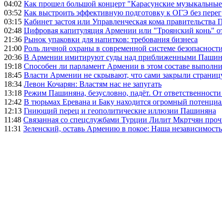
04:02
Как прошел большой концерт "Карасунские музыкальные 
03:52
Как выстроить эффективную подготовку к ОГЭ без перег
03:15
Кабинет застоя или Управленческая кома правительства
02:48
Цифровая капитуляция Армении или "Троянский конь" 
21:36
Рынок упаковки для напитков: требования бизнеса
21:00
Роль личной охраны в современной системе безопасност
20:36
В Армении имитируют суды над приближенными Пашин
19:18
Способен ли парламент Армении в этом составе выполн
18:45
Власти Армении не скрывают, что сами закрыли страниц
18:34
Левон Кочарян: Властям нас не запугать
13:18
Режим Пашиняна, безусловно, падёт. От ответственности
12:42
В тюрьмах Еревана и Баку находится огромный потенциа
12:13
Гниющий перец и геополитические иллюзии Пашиняна
11:48
Связанная со спецслужбами Турции Лилит Мкртчян проч
11:31
Зеленский, оставь Армению в покое: Наша независимость 