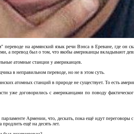
м" переводе на армянский язык речи Вэнса в Ереване, где он ск
и, а перевод был о том, что якобы американцы вкладывают дев
ьные атомные станции у американцев.
ика в неправильном переводе, но не в этом суть.
нских атомных станций в природе не существует. То есть америк
асти уже договорились с американцами по поводу фактическог
арламенте Армении, что, дескать, пока ещё идут переговоры с 
продлить ещё на десять лет.
и был дезавуирован?