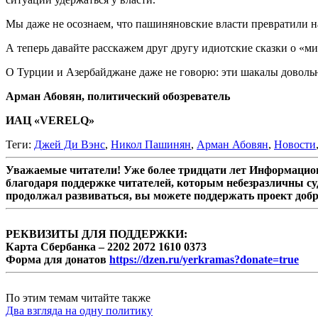
Мы даже не осознаем, что пашиняновские власти превратили 
А теперь давайте расскажем друг другу идиотские сказки о «
О Турции и Азербайджане даже не говорю: эти шакалы довольн
Арман Абовян, политический обозреватель
ИАЦ «VERELQ»
Теги:
Джей Ди Вэнс
,
Никол Пашинян
,
Арман Абовян
,
Новости
Уважаемые читатели! Уже более тридцати лет Информацион
благодаря поддержке читателей, которым небезразличны су
продолжал развиваться, вы можете поддержать проект доб
РЕКВИЗИТЫ ДЛЯ ПОДДЕРЖКИ:
Карта Сбербанка – 2202 2072 1610 0373
Форма для донатов
https://dzen.ru/yerkramas?donate=true
По этим темам читайте также
Два взгляда на одну политику