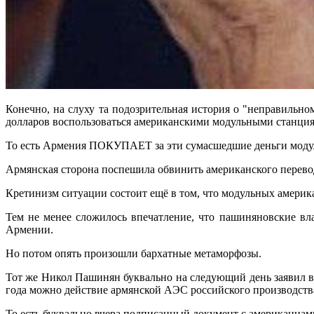
Конечно, на слуху та подозрительная история о "неправильно
долларов воспользоваться американскими модульными станциям
То есть Армения ПОКУПАЕТ за эти сумасшедшие деньги модул
Армянская сторона поспешила обвинить американского переводч
Кретинизм ситуации состоит ещё в том, что модульных америка
Тем не менее сложилось впечатление, что пашиняновские вл
Армении.
Но потом опять произошли бархатные метаморфозы.
Тот же Никол Пашинян буквально на следующий день заявил в п
года можно действие армянской АЭС российского производства 
То есть буквально вчера подписанный документ с американцам