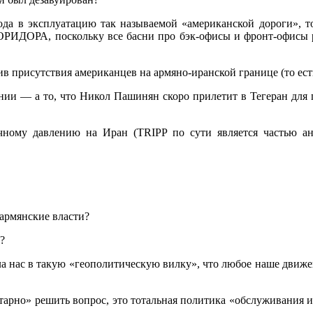
а в эксплуатацию так называемой «американской дороги», то 
КОРИДОРА, поскольку все басни про бэк-офисы и фронт-офисы 
ив присутствия американцев на армяно-иранской границе (то ест
нии — а то, что Никол Пашинян скоро прилетит в Тегеран для
очному давлению на Иран (TRIPP по сути является частью а
армянские власти?
?
ла нас в такую «геополитическую вилку», что любое наше движе
тарно» решить вопрос, это тотальная политика «обслуживания ин