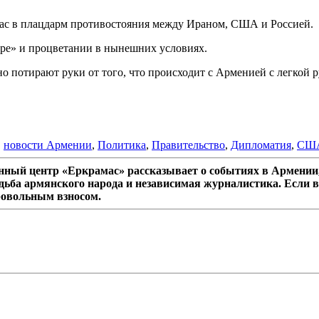
нас в плацдарм противостояния между Ираном, США и Россией.
мире» и процветании в нынешних условиях.
о потирают руки от того, что происходит с Арменией с легкой 
,
новости Армении
,
Политика
,
Правительство
,
Дипломатия
,
СШ
ный центр «Еркрамас» рассказывает о событиях в Армении,
дьба армянского народа и независимая журналистика. Если в
ровольным взносом.