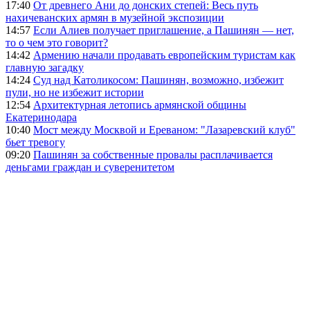
17:40
От древнего Ани до донских степей: Весь путь
нахичеванских армян в музейной экспозиции
14:57
Если Алиев получает приглашение, а Пашинян — нет,
то о чем это говорит?
14:42
Армению начали продавать европейским туристам как
главную загадку
14:24
Суд над Католикосом: Пашинян, возможно, избежит
пули, но не избежит истории
12:54
Архитектурная летопись армянской общины
Екатеринодара
10:40
Мост между Москвой и Ереваном: "Лазаревский клуб"
бьет тревогу
09:20
Пашинян за собственные провалы расплачивается
деньгами граждан и суверенитетом