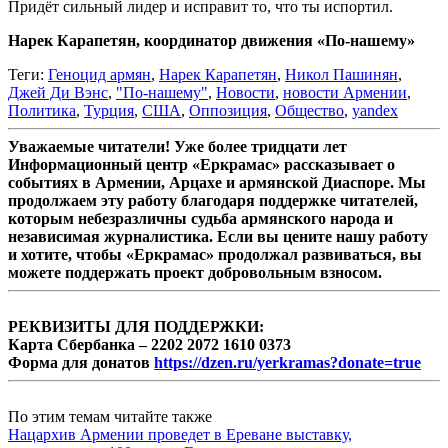
Придёт сильный лидер и исправит то, что ты испортил.
Нарек Карапетян, координатор движения «По-нашему»
Теги:
Геноцид армян
,
Нарек Карапетян
,
Никол Пашинян
,
Джей Ди Вэнс
,
"По-нашему"
,
Новости
,
новости Армении
,
Политика
,
Турция
,
США
,
Оппозиция
,
Общество
,
yandex
Уважаемые читатели! Уже более тридцати лет
Информационный центр «Еркрамас» рассказывает о
событиях в Армении, Арцахе и армянской Диаспоре. Мы
продолжаем эту работу благодаря поддержке читателей,
которым небезразличны судьба армянского народа и
независимая журналистика. Если вы цените нашу работу
и хотите, чтобы «Еркрамас» продолжал развиваться, вы
можете поддержать проект добровольным взносом.
РЕКВИЗИТЫ ДЛЯ ПОДДЕРЖКИ:
Карта Сбербанка – 2202 2072 1610 0373
Форма для донатов
https://dzen.ru/yerkramas?donate=true
По этим темам читайте также
Нацархив Армении проведет в Ереване выставку,