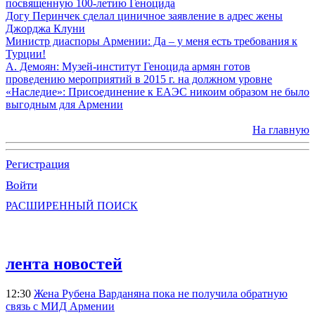
посвященную 100-летию Геноцида
Догу Перинчек сделал циничное заявление в адрес жены
Джорджа Клуни
Министр диаспоры Армении: Да – у меня есть требования к
Турции!
А. Демоян: Музей-институт Геноцида армян готов
проведению мероприятий в 2015 г. на должном уровне
«Наследие»: Присоединение к ЕАЭС никоим образом не было
выгодным для Армении
На главную
Регистрация
Войти
РАСШИРЕННЫЙ ПОИСК
лента новостей
12:30
Жена Рубена Варданяна пока не получила обратную
связь с МИД Армении