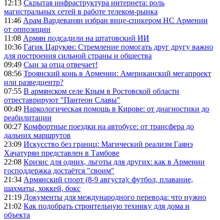
12:13
Скрытая инфраструктура интернета: роль
магистральных сетей в работе телеком-рынка
11:46
Арам Вардеванян избран вице-спикером НС Армении
от оппозиции
11:08
Армян подсадили на штатовский ИИ
10:36
Гагик Царукян: Стремление помогать друг другу важно
для построения сильной страны и общества
09:49
Сын за отца отвечает!
08:56
Троянский конь в Армении: Американский мегапроект
или разведцентр?
07:55
В армянском селе Крым в Ростовской области
отреставрируют "Пантеон Славы"
00:49
Наркологическая помощь в Кирове: от диагностики до
реабилитации
00:27
Комфортные поездки на автобусе: от трансфера до
дальних маршрутов
23:09
Искусство без границ: Магический реализм Гаянэ
Хачатурян представлен в Тамбове
22:08
Кризис для одних, льготы для других: как в Армении
господдержка достаётся "своим"
21:34
Армянский спорт (8-9 августа): футбол, плавание,
шахматы, хоккей, бокс
21:19
Документы для международного перевода: что нужно
21:02
Как подобрать строительную технику для дома и
объекта