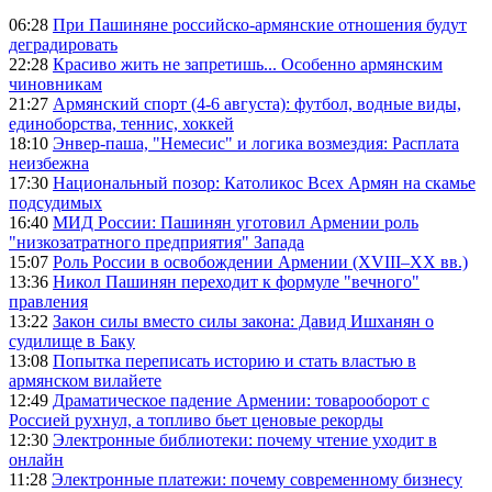
06:28
При Пашиняне российско-армянские отношения будут
деградировать
22:28
Красиво жить не запретишь... Особенно армянским
чиновникам
21:27
Армянский спорт (4-6 августа): футбол, водные виды,
единоборства, теннис, хоккей
18:10
Энвер-паша, "Немесис" и логика возмездия: Расплата
неизбежна
17:30
Национальный позор: Католикос Всех Армян на скамье
подсудимых
16:40
МИД России: Пашинян уготовил Армении роль
"низкозатратного предприятия" Запада
15:07
Роль России в освобождении Армении (XVIII–XX вв.)
13:36
Никол Пашинян переходит к формуле "вечного"
правления
13:22
Закон силы вместо силы закона: Давид Ишханян о
судилище в Баку
13:08
Попытка переписать историю и стать властью в
армянском вилайете
12:49
Драматическое падение Армении: товарооборот с
Россией рухнул, а топливо бьет ценовые рекорды
12:30
Электронные библиотеки: почему чтение уходит в
онлайн
11:28
Электронные платежи: почему современному бизнесу