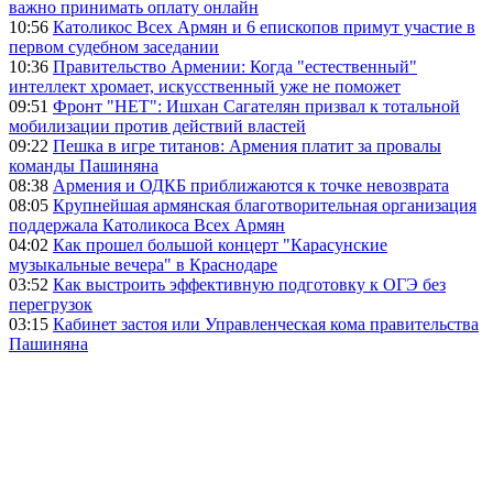
важно принимать оплату онлайн
10:56
Католикос Всех Армян и 6 епископов примут участие в
первом судебном заседании
10:36
Правительство Армении: Когда "естественный"
интеллект хромает, искусственный уже не поможет
09:51
Фронт "НЕТ": Ишхан Сагателян призвал к тотальной
мобилизации против действий властей
09:22
Пешка в игре титанов: Армения платит за провалы
команды Пашиняна
08:38
Армения и ОДКБ приближаются к точке невозврата
08:05
Крупнейшая армянская благотворительная организация
поддержала Католикоса Всех Армян
04:02
Как прошел большой концерт "Карасунские
музыкальные вечера" в Краснодаре
03:52
Как выстроить эффективную подготовку к ОГЭ без
перегрузок
03:15
Кабинет застоя или Управленческая кома правительства
Пашиняна