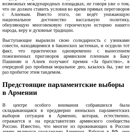
возможных международных площадках, не говоря уже о том,
что он должен ставить условия во время прямых переговоров
с Алиевым. Вместо этого, он ведёт унижающую
национальное достоинство вассальную политику,
обнуляющую многовековую героическую историю нашего
народа, веру и духовные традиции.
Выступающие выразили свою солидарность с узниками
совести, находящимися в бакинских застенках, и осудили тот
факт, что практически одновременно с вынесением
пожизненных приговоров армянским пленным в Баку
Пашинян и Алиев получают премия «За братство», в
очередной раз пробивая моральное дно, казалось бы, уже не
раз пробитое этим тандемом.
Предстоящие парламентские выборы
в Армении
В центре особого внимания собравшихся была
складывающаяся в преддверии июньских парламентских
выборов ситуация в Армении, которая, естественно,
отражается и на представителях армянского сообщества
России. Известно, что многие из проживающих в России
армян являются гражданами Армении. Работая в РФ, они