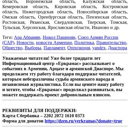
область, Воронежская область, Калужская область,
Кемеровская область, Кировская область, Костромская
область, Нижегородская область, Новосибирская область,
Омская область, Оренбургская область, Пензенская область,
Ростовская, Рязанская, Свердловская, Тверская, Томская,
Тульская, Херсонская, Ярославская области, Иваново и др.
Теги:
Ара Абрамян
,
Никол Пашинян
,
Союз Армян России
(САР)
,
Новости
,
новости Армении
,
Политика
,
Правительство
,
Общество
,
Выборы
,
Парламент
,
Оппозиция
,
yandex
,
Диаспора
Уважаемые читатели! Уже более тридцати лет
Информационный центр «Еркрамас» рассказывает о
событиях в Армении, Арцахе и армянской Диаспоре. Мы
продолжаем эту работу благодаря поддержке читателей,
которым небезразличны судьба армянского народа и
независимая журналистика. Если вы цените нашу работу
и хотите, чтобы «Еркрамас» продолжал развиваться, вы
можете поддержать проект добровольным взносом.
РЕКВИЗИТЫ ДЛЯ ПОДДЕРЖКИ:
Карта Сбербанка – 2202 2072 1610 0373
Форма для донатов
https://dzen.ru/yerkramas?donate=true