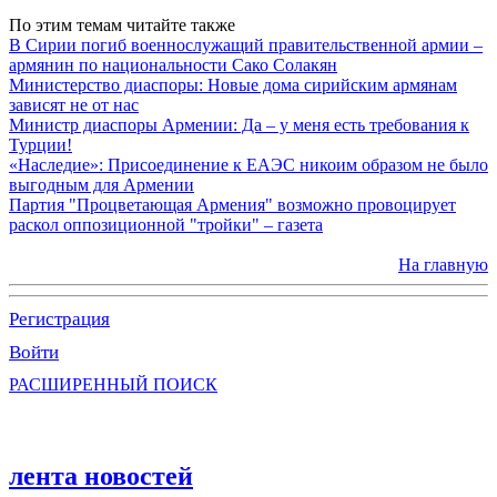
По этим темам читайте также
В Сирии погиб военнослужащий правительственной армии –
армянин по национальности Сако Солакян
Министерство диаспоры: Новые дома сирийским армянам
зависят не от нас
Министр диаспоры Армении: Да – у меня есть требования к
Турции!
«Наследие»: Присоединение к ЕАЭС никоим образом не было
выгодным для Армении
Партия "Процветающая Армения" возможно провоцирует
раскол оппозиционной "тройки" – газета
На главную
Регистрация
Войти
РАСШИРЕННЫЙ ПОИСК
лента новостей