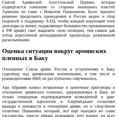
Святой Армянской Апостольской Церкви, которая
подвергается гонениям со стороны нынешних властей
Армении во главе с Николом Пашиняном. Было принято
решение продолжить проводимые в России акции и сбор
подписей в поддержку ААЦ, чтобы каждый верующий член
диаспоры (а значит, подавляющее большинство проживающих
в РФ армян) смог выразить свою позицию, тем самым дав
отпор агрессивной антицерковной пропаганде, развязанной
раскольниками.
Оценка ситуации вокруг армянских
пленных в Баку
Отношение Союза армян России к устроенному в Баку
судилищу над армянскими заложниками, в том числе и
руководителями НКР, не раз публично озвучивалось.
Ара Абрамян назвал незаконные и циничные приговоры в
отношении армянских пленных, удерживаемых в Баку, не
только очередным подтверждением возведённой в ранг
государственной идеологии в Азербайджане политики
вражды и ненависти в отношении армян, но и следствием
политики Пашиняна, который, всё ещё находясь во главе
государства, просто обязан поднимать этот вопрос на всех