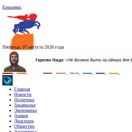
Еркрамас
Пятница, 07 августа 2026 года
Главная
Новости
Политика
Закавказье
Экономика
Армия
Диаспора
Общество
Аналитика