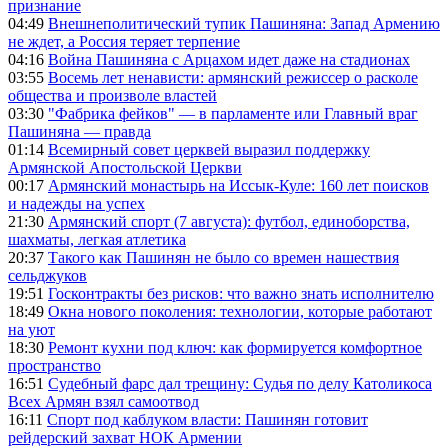
признание
04:49
Внешнеполитический тупик Пашиняна: Запад Армению
не ждет, а Россия теряет терпение
04:16
Война Пашиняна с Арцахом идет даже на стадионах
03:55
Восемь лет ненависти: армянский режиссер о расколе
общества и произволе властей
03:30
"Фабрика фейков" — в парламенте или Главный враг
Пашиняна — правда
01:14
Всемирный совет церквей выразил поддержку
Армянской Апостольской Церкви
00:17
Армянский монастырь на Иссык-Куле: 160 лет поисков
и надежды на успех
21:30
Армянский спорт (7 августа): футбол, единоборства,
шахматы, легкая атлетика
20:37
Такого как Пашинян не было со времен нашествия
сельджуков
19:51
Госконтракты без рисков: что важно знать исполнителю
18:49
Окна нового поколения: технологии, которые работают
на уют
18:30
Ремонт кухни под ключ: как формируется комфортное
пространство
16:51
Судебный фарс дал трещину: Судья по делу Католикоса
Всех Армян взял самоотвод
16:11
Спорт под каблуком власти: Пашинян готовит
рейдерский захват НОК Армении