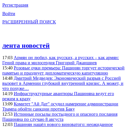
Регистрация
Войти
РАСШИРЕННЫЙ ПОИСК
лента новостей
17:03
Армян он любил, как русских, а русских – как армян:
Гений права и милосердия Григорий Джаншиев
15:40
Розовые очки премьера: Пашинян торгует исторической
памятью и празднует дипломатическую капитуляцию
14:48
Дмитрий Медведев: Экономический разрыв с Россией
вызовет в Армении глубокий внутренний кризис. А может, и
что похуже…
14:19
Инфраструктурные авантюры Пашиняна ведут его
режим к краху
13:09
Комитет "Ай Дат" осудил намерение администрации
Трампа обойти санкции против Баку
12:53
Истинные посылы постыдного и опасного послания
Пашиняна по случаю 8 августа
12:03
Пашинян нашёл нового виноватого: неожиданное