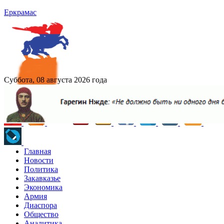
Еркрамас
Суббота, 08 августа 2026 года
Главная
Новости
Политика
Закавказье
Экономика
Армия
Диаспора
Общество
Аналитика