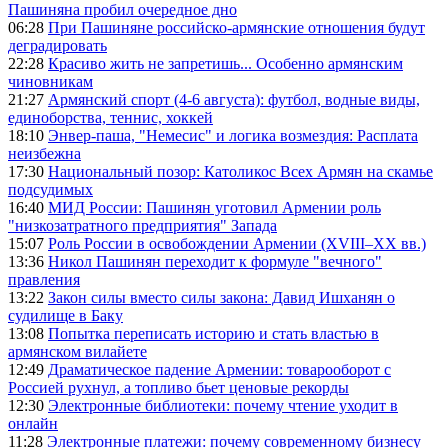
Пашиняна пробил очередное дно
06:28
При Пашиняне российско-армянские отношения будут
деградировать
22:28
Красиво жить не запретишь... Особенно армянским
чиновникам
21:27
Армянский спорт (4-6 августа): футбол, водные виды,
единоборства, теннис, хоккей
18:10
Энвер-паша, "Немесис" и логика возмездия: Расплата
неизбежна
17:30
Национальный позор: Католикос Всех Армян на скамье
подсудимых
16:40
МИД России: Пашинян уготовил Армении роль
"низкозатратного предприятия" Запада
15:07
Роль России в освобождении Армении (XVIII–XX вв.)
13:36
Никол Пашинян переходит к формуле "вечного"
правления
13:22
Закон силы вместо силы закона: Давид Ишханян о
судилище в Баку
13:08
Попытка переписать историю и стать властью в
армянском вилайете
12:49
Драматическое падение Армении: товарооборот с
Россией рухнул, а топливо бьет ценовые рекорды
12:30
Электронные библиотеки: почему чтение уходит в
онлайн
11:28
Электронные платежи: почему современному бизнесу