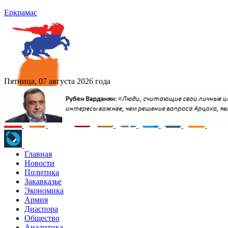
Еркрамас
Пятница, 07 августа 2026 года
Главная
Новости
Политика
Закавказье
Экономика
Армия
Диаспора
Общество
Аналитика