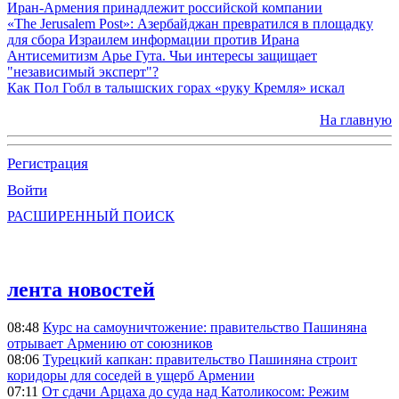
Иран-Армения принадлежит российской компании
«The Jerusalem Post»: Азербайджан превратился в площадку
для сбора Израилем информации против Ирана
Антисемитизм Арье Гута. Чьи интересы защищает
"независимый эксперт"?
Как Пол Гобл в талышских горах «руку Кремля» искал
На главную
Регистрация
Войти
РАСШИРЕННЫЙ ПОИСК
лента новостей
08:48
Курс на самоуничтожение: правительство Пашиняна
отрывает Армению от союзников
08:06
Турецкий капкан: правительство Пашиняна строит
коридоры для соседей в ущерб Армении
07:11
От сдачи Арцаха до суда над Католикосом: Режим