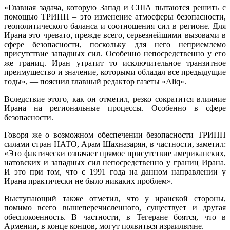
«Главная задача, которую Запад и США пытаются решить с
помощью ТРИПП – это изменение атмосферы безопасности,
геополитического баланса и соотношения сил в регионе. Для
Ирана это чревато, прежде всего, серьезнейшими вызовами в
сфере безопасности, поскольку для него неприемлемо
присутствие западных сил. Особенно непосредственно у его
же границ. Иран утратит то исключительное транзитное
преимущество и значение, которыми обладал все предыдущие
годы», — пояснил главный редактор газеты «Aliq».
Вследствие этого, как он отметил, резко сократится влияние
Ирана на региональные процессы. Особенно в сфере
безопасности.
Говоря же о возможном обеспечении безопасности ТРИПП
силами стран НАТО, Арам Шахназарян, в частности, заметил:
«Это фактически означает прямое присутствие американских,
натовских и западных сил непосредственно у границ Ирана.
И это при том, что с 1991 года на данном направлении у
Ирана практически не было никаких проблем».
Выступающий также отметил, что у иранской стороны,
помимо всего вышеперечисленного, существует и другая
обеспокоенность. В частности, в Тегеране боятся, что в
Армении, в конце концов, могут появиться израильтяне.