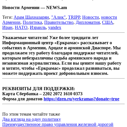
Новости Армении — NEWS.am
Теги:
Арам Шахназарян
,
"Алик"
,
TRIPP
,
Новости
,
новости
Армении
,
Политика
,
Правительство
,
Дипломатия
,
США
,
Иран
,
НАТО
,
Израиль
,
yandex
Уважаемые читатели! Уже более тридцати лет
Информационный центр «Еркрамас» рассказывает о
событиях в Армении, Арцахе и армянской Диаспоре. Мы
продолжаем эту работу благодаря поддержке читателей,
которым небезразличны судьба армянского народа и
независимая журналистика. Если вы цените нашу работу
и хотите, чтобы «Еркрамас» продолжал развиваться, вы
можете поддержать проект добровольным взносом.
РЕКВИЗИТЫ ДЛЯ ПОДДЕРЖКИ:
Карта Сбербанка – 2202 2072 1610 0373
Форма для донатов
https://dzen.ru/yerkramas?donate=true
По этим темам читайте также
Два взгляда на одну политику
Преимущественное право управления железной дорогой