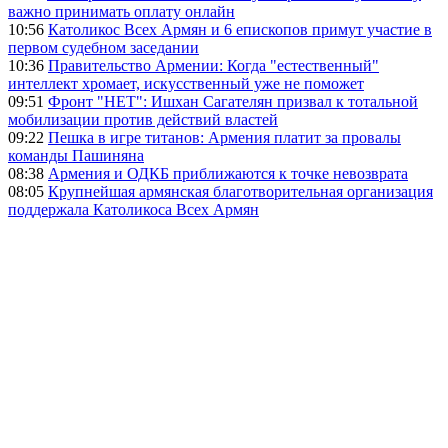
важно принимать оплату онлайн
10:56
Католикос Всех Армян и 6 епископов примут участие в
первом судебном заседании
10:36
Правительство Армении: Когда "естественный"
интеллект хромает, искусственный уже не поможет
09:51
Фронт "НЕТ": Ишхан Сагателян призвал к тотальной
мобилизации против действий властей
09:22
Пешка в игре титанов: Армения платит за провалы
команды Пашиняна
08:38
Армения и ОДКБ приближаются к точке невозврата
08:05
Крупнейшая армянская благотворительная организация
поддержала Католикоса Всех Армян