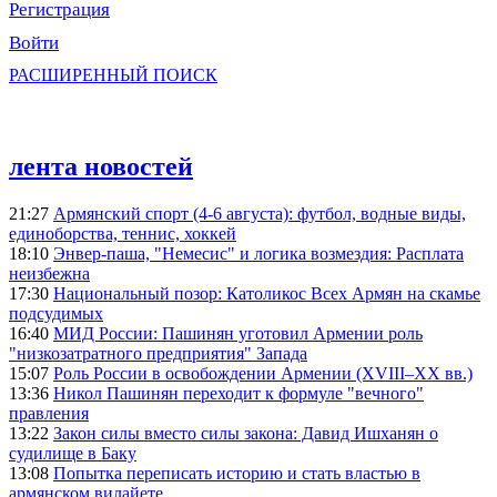
Регистрация
Войти
РАСШИРЕННЫЙ ПОИСК
лента новостей
21:27
Армянский спорт (4-6 августа): футбол, водные виды,
единоборства, теннис, хоккей
18:10
Энвер-паша, "Немесис" и логика возмездия: Расплата
неизбежна
17:30
Национальный позор: Католикос Всех Армян на скамье
подсудимых
16:40
МИД России: Пашинян уготовил Армении роль
"низкозатратного предприятия" Запада
15:07
Роль России в освобождении Армении (XVIII–XX вв.)
13:36
Никол Пашинян переходит к формуле "вечного"
правления
13:22
Закон силы вместо силы закона: Давид Ишханян о
судилище в Баку
13:08
Попытка переписать историю и стать властью в
армянском вилайете