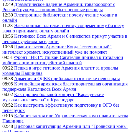
12:49
Драматическое падение Армении: товарооборот с
Россией рухнул, а топливо бьет ценовые рекорды
12:30
Электронные библиотеки: почему чтение уходит в
онлайн
11:28
Электронные платежи: почему современному бизнесу
важно принимать оплату онлайн
10:56
Католикос Всех Армян и 6 епископов примут участие в
первом судебном заседании
10:36
Правительство Армении: Когда "естественный"
интеллект хромает, искусственный уже не поможет
09:51
Фронт "НЕТ": Ишхан Сагателян призвал к тотальной
мобилизации против действий властей
09:22
Пешка в игре титанов: Армения платит за провалы
команды Пашиняна
08:38
Армения и ОДКБ приближаются к точке невозврата
08:05
Крупнейшая армянская благотворительная организация
поддержала Католикоса Всех Армян
04:02
Как прошел большой концерт "Карасунские
музыкальные вечера" в Краснодаре
03:52
Как выстроить эффективную подготовку к ОГЭ без
перегрузок
03:15
Кабинет застоя или Управленческая кома правительства
Пашиняна
02:48
Цифровая капитуляция Армении или "Троянский конь"
от Пашиняна