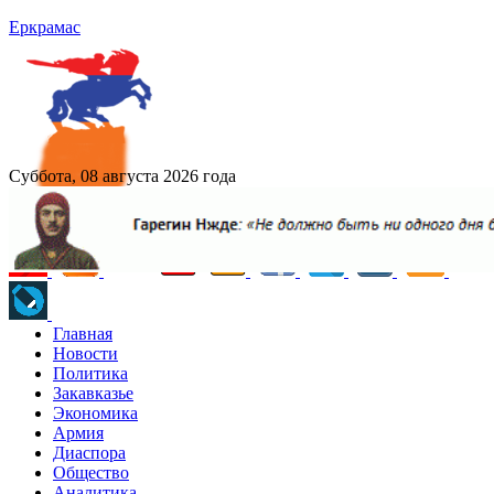
Еркрамас
Суббота, 08 августа 2026 года
Главная
Новости
Политика
Закавказье
Экономика
Армия
Диаспора
Общество
Аналитика