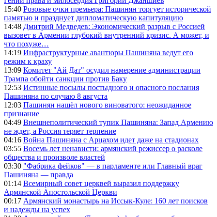
Гений права и милосердия Григорий Джаншиев
15:40
Розовые очки премьера: Пашинян торгует исторической
памятью и празднует дипломатическую капитуляцию
14:48
Дмитрий Медведев: Экономический разрыв с Россией
вызовет в Армении глубокий внутренний кризис. А может, и
что похуже…
14:19
Инфраструктурные авантюры Пашиняна ведут его
режим к краху
13:09
Комитет "Ай Дат" осудил намерение администрации
Трампа обойти санкции против Баку
12:53
Истинные посылы постыдного и опасного послания
Пашиняна по случаю 8 августа
12:03
Пашинян нашёл нового виноватого: неожиданное
признание
04:49
Внешнеполитический тупик Пашиняна: Запад Армению
не ждет, а Россия теряет терпение
04:16
Война Пашиняна с Арцахом идет даже на стадионах
03:55
Восемь лет ненависти: армянский режиссер о расколе
общества и произволе властей
03:30
"Фабрика фейков" — в парламенте или Главный враг
Пашиняна — правда
01:14
Всемирный совет церквей выразил поддержку
Армянской Апостольской Церкви
00:17
Армянский монастырь на Иссык-Куле: 160 лет поисков
и надежды на успех