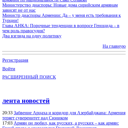
Министерство диаспоры: Новые дома сирийским армянам
зависят не от нас
Министр диаспоры Армении: Да – у меня есть требования к
Турции!
Глава АНКА: Порочные тенденции в вопросе Геноцида – в
чем роль правосудия?
Два взгляда на одну политику
На главную
Регистрация
Войти
РАСШИРЕННЫЙ ПОИСК
лента новостей
20:33
Забвение Арцаха и коридор для Азербайджана: Армения
теряет суверенитет над Сюником
17:03
Армян он любил, как русских, а русских – как армян: