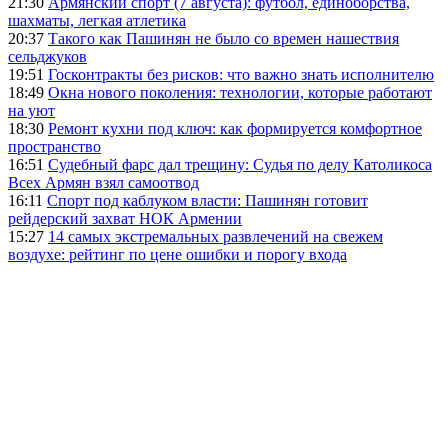
21:30
Армянский спорт (7 августа): футбол, единоборства,
шахматы, легкая атлетика
20:37
Такого как Пашинян не было со времен нашествия
сельджуков
19:51
Госконтракты без рисков: что важно знать исполнителю
18:49
Окна нового поколения: технологии, которые работают
на уют
18:30
Ремонт кухни под ключ: как формируется комфортное
пространство
16:51
Судебный фарс дал трещину: Судья по делу Католикоса
Всех Армян взял самоотвод
16:11
Спорт под каблуком власти: Пашинян готовит
рейдерский захват НОК Армении
15:27
14 самых экстремальных развлечений на свежем
воздухе: рейтинг по цене ошибки и порогу входа