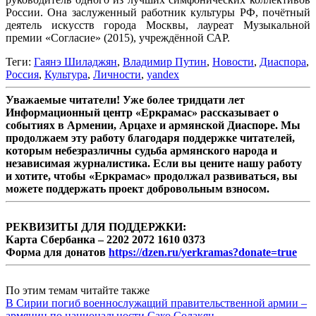
России. Она заслуженный работник культуры РФ, почётный
деятель искусств города Москвы, лауреат Музыкальной
премии «Согласие» (2015), учреждённой САР.
Теги:
Гаянэ Шиладжян
,
Владимир Путин
,
Новости
,
Диаспора
,
Россия
,
Культура
,
Личности
,
yandex
Уважаемые читатели! Уже более тридцати лет
Информационный центр «Еркрамас» рассказывает о
событиях в Армении, Арцахе и армянской Диаспоре. Мы
продолжаем эту работу благодаря поддержке читателей,
которым небезразличны судьба армянского народа и
независимая журналистика. Если вы цените нашу работу
и хотите, чтобы «Еркрамас» продолжал развиваться, вы
можете поддержать проект добровольным взносом.
РЕКВИЗИТЫ ДЛЯ ПОДДЕРЖКИ:
Карта Сбербанка – 2202 2072 1610 0373
Форма для донатов
https://dzen.ru/yerkramas?donate=true
По этим темам читайте также
В Сирии погиб военнослужащий правительственной армии –
армянин по национальности Сако Солакян