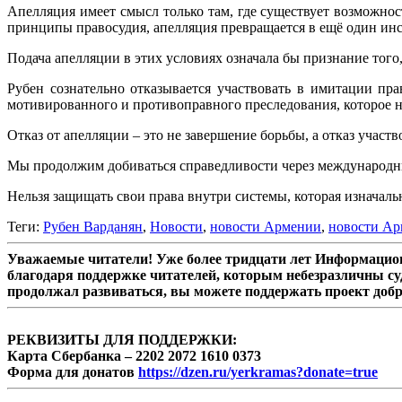
Апелляция имеет смысл только там, где существует возможно
принципы правосудия, апелляция превращается в ещё один ин
Подача апелляции в этих условиях означала бы признание того,
Рубен сознательно отказывается участвовать в имитации пр
мотивированного и противоправного преследования, которое ни
Отказ от апелляции – это не завершение борьбы, а отказ участво
Мы продолжим добиваться справедливости через международн
Нельзя защищать свои права внутри системы, которая изначаль
Теги:
Рубен Варданян
,
Новости
,
новости Армении
,
новости Ар
Уважаемые читатели! Уже более тридцати лет Информацион
благодаря поддержке читателей, которым небезразличны су
продолжал развиваться, вы можете поддержать проект доб
РЕКВИЗИТЫ ДЛЯ ПОДДЕРЖКИ:
Карта Сбербанка – 2202 2072 1610 0373
Форма для донатов
https://dzen.ru/yerkramas?donate=true