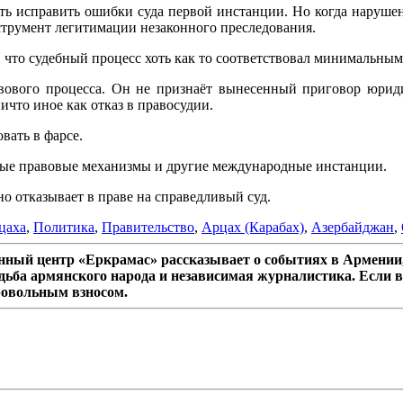
сть исправить ошибки суда первой инстанции. Но когда наруше
струмент легитимации незаконного преследования.
 что судебный процесс хоть как то соответствовал минимальным 
авового процесса. Он не признаёт вынесенный приговор юрид
что иное как отказ в правосудии.
вать в фарсе.
ые правовые механизмы и другие международные инстанции.
но отказывает в праве на справедливый суд.
цаха
,
Политика
,
Правительство
,
Арцах (Карабах)
,
Азербайджан
,
ный центр «Еркрамас» рассказывает о событиях в Армении,
дьба армянского народа и независимая журналистика. Если в
ровольным взносом.