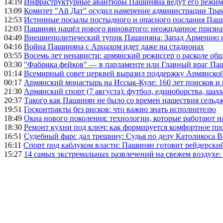
14:19
Инфраструктурные авантюры Пашиняна ведут его режим 
13:09
Комитет "Ай Дат" осудил намерение администрации Тра
12:53
Истинные посылы постыдного и опасного послания Паши
12:03
Пашинян нашёл нового виноватого: неожиданное призн
04:49
Внешнеполитический тупик Пашиняна: Запад Армению не 
04:16
Война Пашиняна с Арцахом идет даже на стадионах
03:55
Восемь лет ненависти: армянский режиссер о расколе общ
03:30
"Фабрика фейков" — в парламенте или Главный враг Па
01:14
Всемирный совет церквей выразил поддержку Армянско
00:17
Армянский монастырь на Иссык-Куле: 160 лет поисков и
21:30
Армянский спорт (7 августа): футбол, единоборства, шахм
20:37
Такого как Пашинян не было со времен нашествия сельд
19:51
Госконтракты без рисков: что важно знать исполнителю
18:49
Окна нового поколения: технологии, которые работают н
18:30
Ремонт кухни под ключ: как формируется комфортное пр
16:51
Судебный фарс дал трещину: Судья по делу Католикоса В
16:11
Спорт под каблуком власти: Пашинян готовит рейдерск
15:27
14 самых экстремальных развлечений на свежем воздухе: