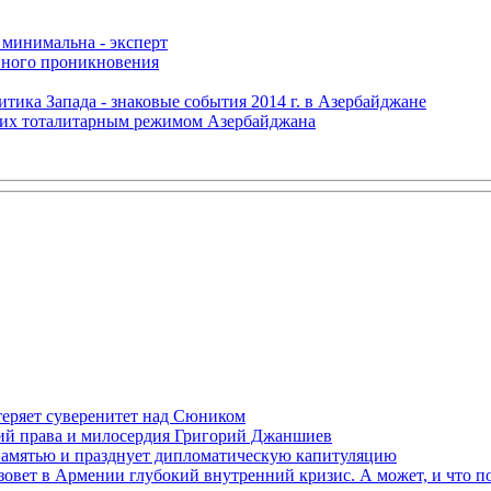
 минимальна - эксперт
нного проникновения
итика Запада - знаковые события 2014 г. в Азербайджане
щих тоталитарным режимом Азербайджана
теряет суверенитет над Сюником
ений права и милосердия Григорий Джаншиев
 памятью и празднует дипломатическую капитуляцию
овет в Армении глубокий внутренний кризис. А может, и что 