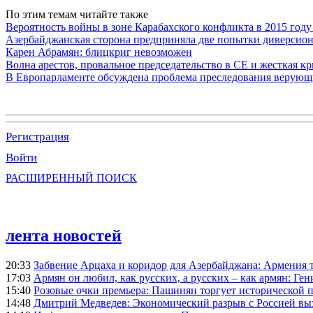
По этим темам читайте также
Вероятность войны в зоне Карабахского конфликта в 2015 году
Азербайджанская сторона предприняла две попытки диверсио
Карен Абрамян: блицкриг невозможен
Волна арестов, провальное председательство в СЕ и жесткая кр
В Европарламенте обсуждена проблема преследования верую
Регистрация
Войти
РАСШИРЕННЫЙ ПОИСК
лента новостей
20:33
Забвение Арцаха и коридор для Азербайджана: Армения 
17:03
Армян он любил, как русских, а русских – как армян: Г
15:40
Розовые очки премьера: Пашинян торгует исторической
14:48
Дмитрий Медведев: Экономический разрыв с Россией выз