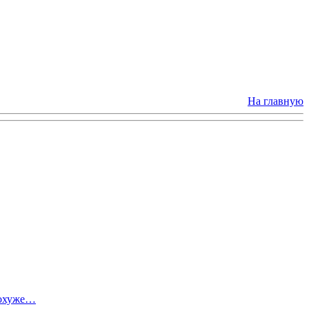
На главную
похуже…