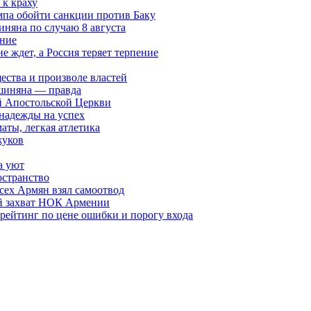
к краху
мпа обойти санкции против Баку
няна по случаю 8 августа
ание
ждет, а Россия теряет терпение
ества и произволе властей
шиняна — правда
й Апостольской Церкви
 надежды на успех
аты, легкая атлетика
жуков
а уют
остранство
сех Армян взял самоотвод
ий захват НОК Армении
 рейтинг по цене ошибки и порогу входа